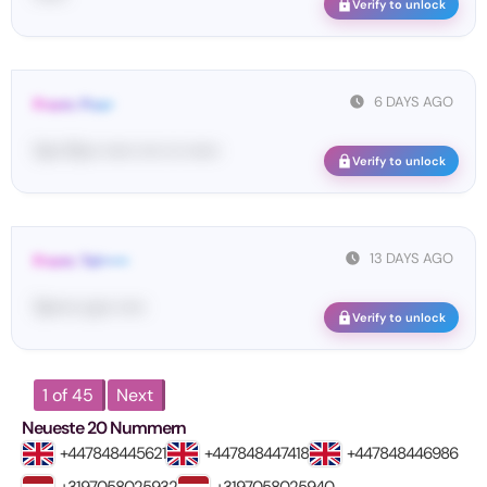
Verify to unlock
6 DAYS AGO
From: Pos•
Yo•• Po•• •••••• •••• ••• ••••••
Verify to unlock
13 DAYS AGO
From: Tel•••••
Te••••• co•• •••••
Verify to unlock
1 of 45
Next
Neueste 20 Nummern
+447848445621
+447848447418
+447848446986