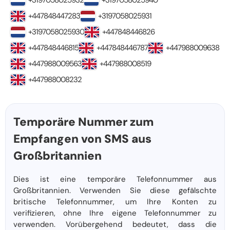
+3197058025932
+3197058025940
+447848447283
+3197058025931
+3197058025930
+447848446826
+447848446815
+447848446787
+447988009638
+447988009563
+447988008519
+447988008232
Temporäre Nummer zum
Empfangen von SMS aus
Großbritannien
Dies ist eine temporäre Telefonnummer aus
Großbritannien. Verwenden Sie diese gefälschte
britische Telefonnummer, um Ihre Konten zu
verifizieren, ohne Ihre eigene Telefonnummer zu
verwenden. Vorübergehend bedeutet, dass die