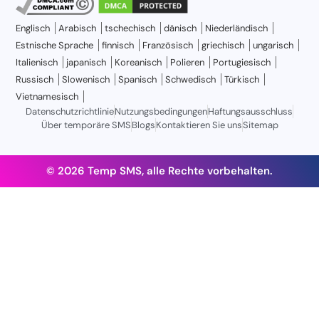
Englisch
Arabisch
tschechisch
dänisch
Niederländisch
Estnische Sprache
finnisch
Französisch
griechisch
ungarisch
Italienisch
japanisch
Koreanisch
Polieren
Portugiesisch
Russisch
Slowenisch
Spanisch
Schwedisch
Türkisch
Vietnamesisch
Datenschutzrichtlinie
Nutzungsbedingungen
Haftungsausschluss
Über temporäre SMS
Blogs
Kontaktieren Sie uns
Sitemap
© 2026 Temp SMS, alle Rechte vorbehalten.