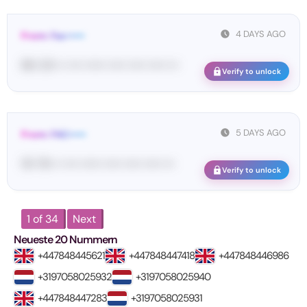
4 DAYS AGO
From: Fac•••••
86• 20• •• •••• •••••• ••••• ••••• ••••• •••
Verify to unlock
5 DAYS AGO
From: FAC•••••
19• 78• •• •••• •••••• ••••• ••••• ••••• •••
Verify to unlock
1 of 34
Next
Neueste 20 Nummern
+447848445621
+447848447418
+447848446986
+3197058025932
+3197058025940
+447848447283
+3197058025931