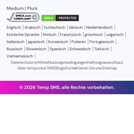
Medium
|
Plurk
Englisch
Arabisch
tschechisch
dänisch
Niederländisch
Estnische Sprache
finnisch
Französisch
griechisch
ungarisch
Italienisch
japanisch
Koreanisch
Polieren
Portugiesisch
Russisch
Slowenisch
Spanisch
Schwedisch
Türkisch
Vietnamesisch
Datenschutzrichtlinie
Nutzungsbedingungen
Haftungsausschluss
Über temporäre SMS
Blogs
Kontaktieren Sie uns
Sitemap
© 2026 Temp SMS, alle Rechte vorbehalten.