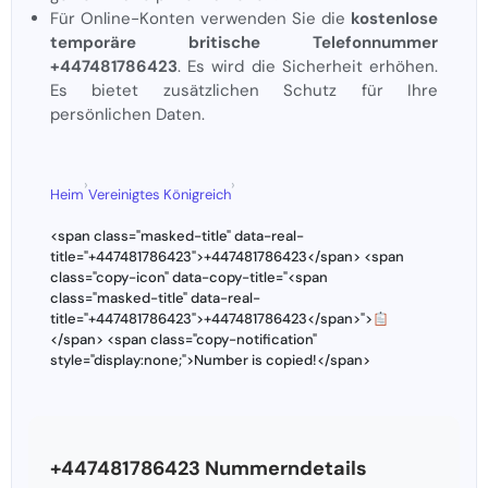
Für Online-Konten verwenden Sie die
kostenlose
temporäre britische Telefonnummer
+447481786423
. Es wird die Sicherheit erhöhen.
Es bietet zusätzlichen Schutz für Ihre
persönlichen Daten.
›
›
Heim
Vereinigtes Königreich
<span class="masked-title" data-real-
title="+447481786423">+447481786423</span> <span
class="copy-icon" data-copy-title="<span
class="masked-title" data-real-
title="+447481786423">+447481786423</span>">
</span> <span class="copy-notification"
style="display:none;">Number is copied!</span>
+447481786423 Nummerndetails