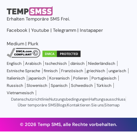
Erhalten
Temporäre SMS
Frei.
Facebook
|
Youtube
|
Telegramm
|
Instapaper
Medium
|
Plurk
Englisch
Arabisch
tschechisch
dänisch
Niederländisch
Estnische Sprache
finnisch
Französisch
griechisch
ungarisch
Italienisch
japanisch
Koreanisch
Polieren
Portugiesisch
Russisch
Slowenisch
Spanisch
Schwedisch
Türkisch
Vietnamesisch
Datenschutzrichtlinie
Nutzungsbedingungen
Haftungsausschluss
Über temporäre SMS
Blogs
Kontaktieren Sie uns
Sitemap
© 2026 Temp SMS, alle Rechte vorbehalten.