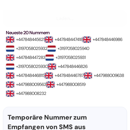
Laden...
Neueste 20 Nummern
+447848445621
+447848447418
+447848446986
+3197058025932
+3197058025940
+447848447283
+3197058025931
+3197058025930
+447848446826
+447848446815
+447848446787
+447988009638
+447988009563
+447988008519
+447988008232
Temporäre Nummer zum
Empfangen von SMS aus