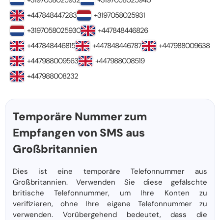
+3197058025932
+3197058025940
+447848447283
+3197058025931
+3197058025930
+447848446826
+447848446815
+447848446787
+447988009638
+447988009563
+447988008519
+447988008232
Temporäre Nummer zum
Empfangen von SMS aus
Großbritannien
Dies ist eine temporäre Telefonnummer aus
Großbritannien. Verwenden Sie diese gefälschte
britische Telefonnummer, um Ihre Konten zu
verifizieren, ohne Ihre eigene Telefonnummer zu
verwenden. Vorübergehend bedeutet, dass die