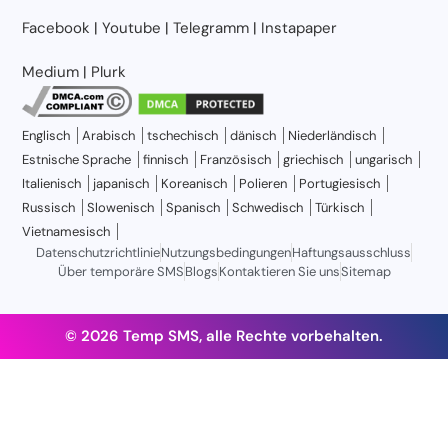
Facebook
|
Youtube
|
Telegramm
|
Instapaper
Medium
|
Plurk
Englisch
Arabisch
tschechisch
dänisch
Niederländisch
Estnische Sprache
finnisch
Französisch
griechisch
ungarisch
Italienisch
japanisch
Koreanisch
Polieren
Portugiesisch
Russisch
Slowenisch
Spanisch
Schwedisch
Türkisch
Vietnamesisch
Datenschutzrichtlinie
Nutzungsbedingungen
Haftungsausschluss
Über temporäre SMS
Blogs
Kontaktieren Sie uns
Sitemap
© 2026 Temp SMS, alle Rechte vorbehalten.