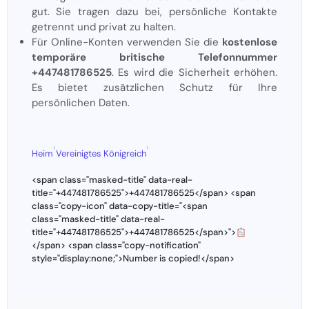
gut. Sie tragen dazu bei, persönliche Kontakte
getrennt und privat zu halten.
Für Online-Konten verwenden Sie die
kostenlose
temporäre britische Telefonnummer
+447481786525
. Es wird die Sicherheit erhöhen.
Es bietet zusätzlichen Schutz für Ihre
persönlichen Daten.
›
›
Heim
Vereinigtes Königreich
<span class="masked-title" data-real-
title="+447481786525">+447481786525</span> <span
class="copy-icon" data-copy-title="<span
class="masked-title" data-real-
title="+447481786525">+447481786525</span>">
</span> <span class="copy-notification"
style="display:none;">Number is copied!</span>