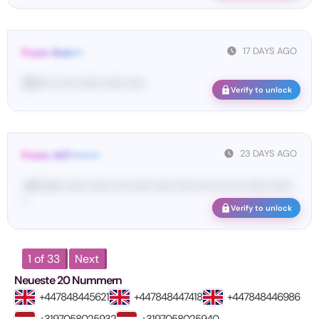
17 DAYS AGO
From: Rob•••
39•••• •• •••• •••••• •••••• •••••
Verify to unlock
23 DAYS AGO
From: 447••••••••
<#• Yo•• •••••• •••••• •••• •••••• ••••• ••••• •••• •••• •••• •••••• ••••••
•
Verify to unlock
1 of 33
Next
Neueste 20 Nummern
+447848445621
+447848447418
+447848446986