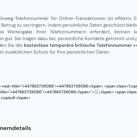
Einweg-Telefonnummer für Online-Transaktionen ist effektiv. Es
 Betrug zu verringern, indem persönliche Daten geschützt bleib
ie Weitergabe ihrer Telefonnummern erfordert, können 
n gut. Sie tragen dazu bei, persönliche Kontakte getrennt und p
en Sie die
kostenlose temporäre britische Telefonnummer
et zusätzlichen Schutz für Ihre persönlichen Daten.
ta-real-title="+447863738086">+447863738086</span> <span class="copy
l-title="+447863738086">+447863738086</span>">
</span> <span class
s copied!</span>
erndetails