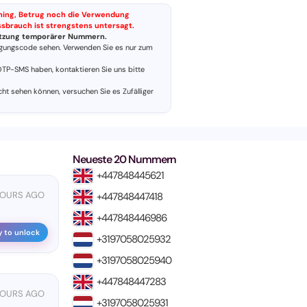
shing, Betrug noch die Verwendung
issbrauch ist strengstens untersagt.
Nutzung temporärer Nummern.
gungscode sehen. Verwenden Sie es nur zum
TP-SMS haben, kontaktieren Sie uns bitte
cht sehen können, versuchen Sie es
Zufälliger
Neueste 20 Nummern
+447848445621
 HOURS AGO
+447848447418
+447848446986
y to unlock
+3197058025932
+3197058025940
+447848447283
 HOURS AGO
+3197058025931