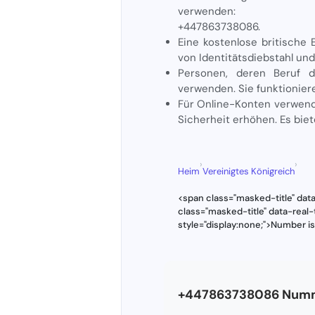
verwenden:
+447863738086.
Eine kostenlose britische 
von Identitätsdiebstahl und
Personen, deren Beruf d
verwenden. Sie funktioniere
Für Online-Konten verwend
Sicherheit erhöhen. Es biet
›
›
Heim
Vereinigtes Königreich
<span class="masked-title" da
class="masked-title" data-rea
style="display:none;">Number i
+447863738086 Numm