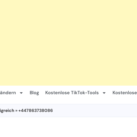
Ländern
Blog
Kostenlose TikTok-Tools
Kostenlose
igreich
» +447863738086