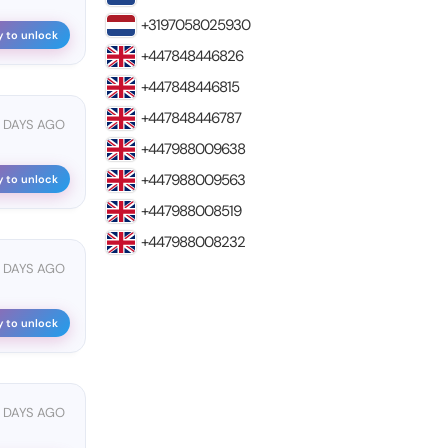
+3197058025930
y to unlock
+447848446826
+447848446815
+447848446787
 DAYS AGO
+447988009638
+447988009563
y to unlock
+447988008519
+447988008232
 DAYS AGO
y to unlock
 DAYS AGO