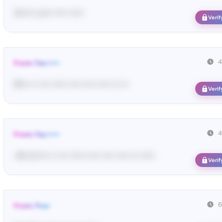
Te••••• co••• ••••• ••••••
Verif
4
From: Fac•••••
91•••• •• •••• •••••• ••••• ••••• ••••• ••• •••
Verif
4
From: Fac•••••
<#• LC••••• •• •••• •••••• ••••• ••••• ••••• ••• ••••••
Verif
6
From: Pos•