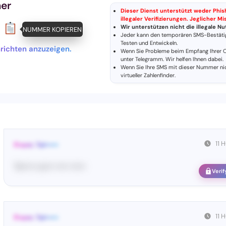
er
Dieser Dienst unterstützt weder Phi
illegaler Verifizierungen. Jeglicher M
Wir unterstützen nicht die illegale 
NUMMER KOPIEREN
Jeder kann den temporären SMS-Bestäti
Testen und Entwickeln.
hrichten anzuzeigen.
Wenn Sie Probleme beim Empfang Ihrer O
unter
Telegramm
. Wir helfen Ihnen dabei.
Wenn Sie Ihre SMS mit dieser Nummer ni
virtueller Zahlenfinder
.
11
From: Tel•••••
Te••••• co••• ••••• ••••••
Verif
11
From: Tel•••••