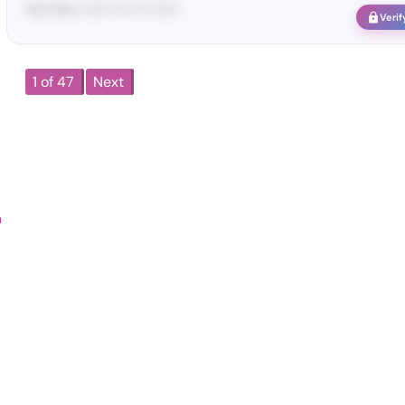
Yo•• Po•• •••••• •••• ••• ••••••
Verif
1 of 47
Next
n