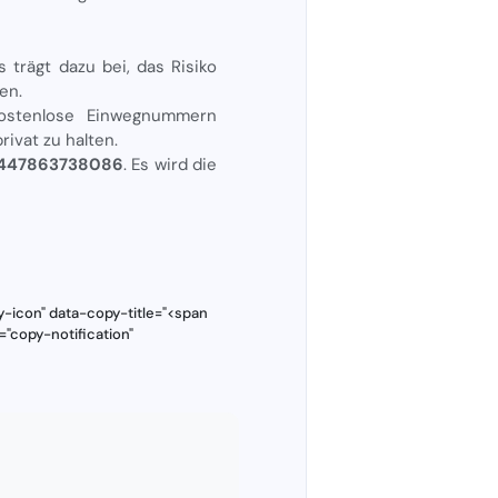
 trägt dazu bei, das Risiko
en.
kostenlose Einwegnummern
rivat zu halten.
 +447863738086
. Es wird die
-icon" data-copy-title="<span
="copy-notification"