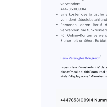
verwenden:
+447853109914.
Eine kostenlose britische 
von Identitätsdiebstahl und
Personen, deren Beruf d
verwenden. Sie funktioniere
Für Online-Konten verwen
Sicherheit erhöhen. Es biet
›
›
Heim
Vereinigtes Königreich
<span class="masked-title" dat
class="masked-title" data-rea
style="display:none;">Number i
+447853109914 Numm