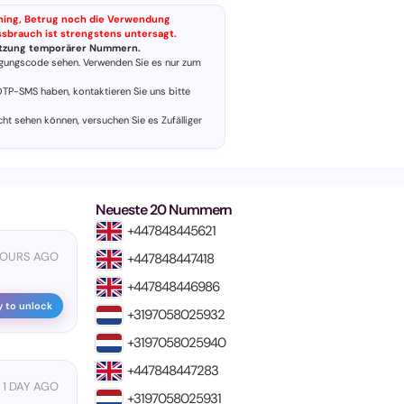
shing, Betrug noch die Verwendung
issbrauch ist strengstens untersagt.
Nutzung temporärer Nummern.
gungscode sehen. Verwenden Sie es nur zum
TP-SMS haben, kontaktieren Sie uns bitte
cht sehen können, versuchen Sie es
Zufälliger
Neueste 20 Nummern
+447848445621
HOURS AGO
+447848447418
+447848446986
y to unlock
+3197058025932
+3197058025940
+447848447283
1 DAY AGO
+3197058025931