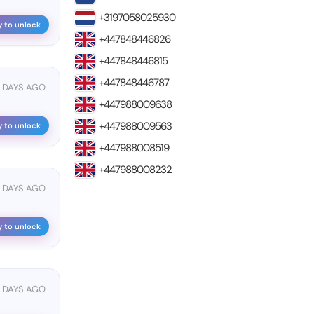
+3197058025930
y to unlock
+447848446826
+447848446815
+447848446787
2 DAYS AGO
+447988009638
+447988009563
y to unlock
+447988008519
+447988008232
 DAYS AGO
y to unlock
 DAYS AGO