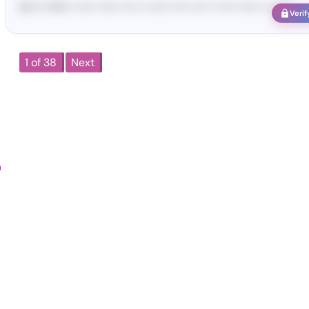
[S••••• SH••• •••••• •••••• •••• •• •••••• ••••• •••• •• ••••• •••••• •• ••••••
Verif
1 of 38
Next
n