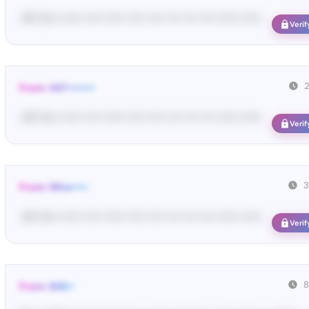
<#• Yo•• •••••• ••••• •••••• ••••• ••••• •••• •••• •••• •••••• ••••••
Verif
From: 447••••••••
<#• Yo•• •••••• ••••• •••••• ••••• ••••• •••• •••• •••• •••••• ••••••
Verif
3
From: Wha•••••
<#• Yo•• •••••• ••••• •••••• ••••• ••••• •••• •••• •••• •••••• ••••••
Verif
8
From: SHE••