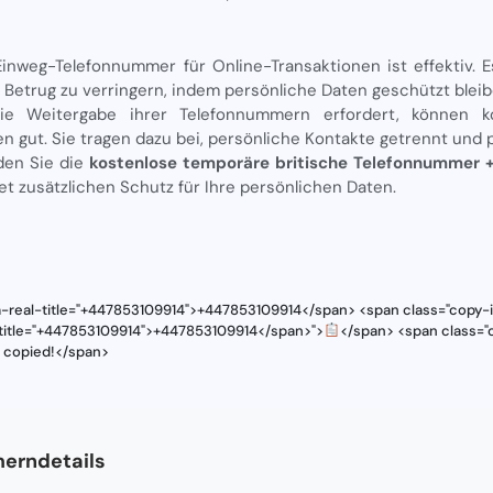
Einweg-Telefonnummer für Online-Transaktionen ist effektiv. Es
 Betrug zu verringern, indem persönliche Daten geschützt bleib
ie Weitergabe ihrer Telefonnummern erfordert, können 
n gut. Sie tragen dazu bei, persönliche Kontakte getrennt und p
den Sie die
kostenlose temporäre britische Telefonnummer
et zusätzlichen Schutz für Ihre persönlichen Daten.
a-real-title="+447853109914">+447853109914</span> <span class="copy-i
l-title="+447853109914">+447853109914</span>">
</span> <span class="c
s copied!</span>
erndetails