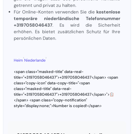
getrennt und privat zu halten.
Für Online-Konten verwenden Sie die
kostenlose
temporäre niederländische Telefonnummer
+3197058046437
. Es wird die Sicherheit
erhöhen. Es bietet zusätzlichen Schutz für Ihre
persönlichen Daten.
›
›
Heim
Niederlande
<span class="masked-title" data-real-
title="+3197058046437">+3197058046437</span> <span
class="copy-icon" data-copy-title="<span
class="masked-title" data-real-
title="+3197058046437">+3197058046437</span>">
</span> <span class="copy-notification"
style="display:none;">Number is copied!</span>