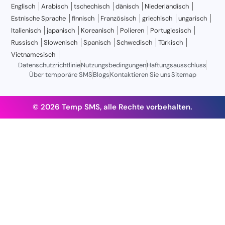
Englisch
Arabisch
tschechisch
dänisch
Niederländisch
Estnische Sprache
finnisch
Französisch
griechisch
ungarisch
Italienisch
japanisch
Koreanisch
Polieren
Portugiesisch
Russisch
Slowenisch
Spanisch
Schwedisch
Türkisch
Vietnamesisch
Datenschutzrichtlinie
Nutzungsbedingungen
Haftungsausschluss
Über temporäre SMS
Blogs
Kontaktieren Sie uns
Sitemap
© 2026 Temp SMS, alle Rechte vorbehalten.