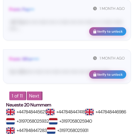
1 MONTH AGO
From: Pay•••
<#• Pa••••• •••• •••••• •••• •• •••••• •••• •••• •••••• •• •• •••••• ••••••
••••• ...
Verify to unlock
1 MONTH AGO
From: Wha•••••
Yo•• Wh••••• •••••• •••• •••••• ••••• ••••• •••• •••• •••• ••••••
Verify to unlock
1 of 11
Next
Neueste 20 Nummern
+447848445621
+447848447418
+447848446986
+3197058025932
+3197058025940
+447848447283
+3197058025931