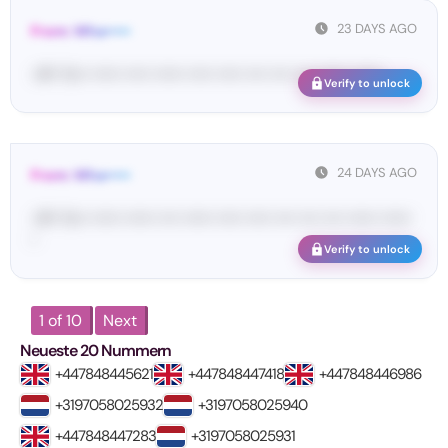
23 DAYS AGO
From: Wha•••••
<#• Yo•• •••••• ••••• •••••• ••••• ••••• •••• •••• •••• •••••• ••••••
Verify to unlock
24 DAYS AGO
From: Wha•••••
<#• Yo•• •••••• •••••• •••• •••••• ••••• ••••• •••• •••• •••• •••••• ••••••
•
Verify to unlock
1 of 10
Next
Neueste 20 Nummern
+447848445621
+447848447418
+447848446986
+3197058025932
+3197058025940
+447848447283
+3197058025931