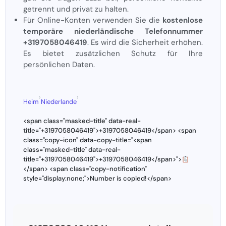
getrennt und privat zu halten.
Für Online-Konten verwenden Sie die
kostenlose
temporäre niederländische Telefonnummer
+3197058046419
. Es wird die Sicherheit erhöhen.
Es bietet zusätzlichen Schutz für Ihre
persönlichen Daten.
›
›
Heim
Niederlande
<span class="masked-title" data-real-
title="+3197058046419">+3197058046419</span> <span
class="copy-icon" data-copy-title="<span
class="masked-title" data-real-
title="+3197058046419">+3197058046419</span>">
</span> <span class="copy-notification"
style="display:none;">Number is copied!</span>