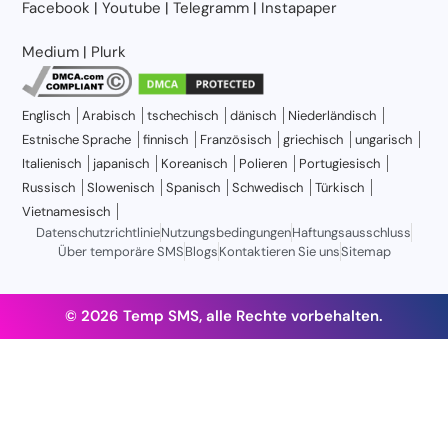
Facebook
|
Youtube
|
Telegramm
|
Instapaper
Medium
|
Plurk
Englisch
Arabisch
tschechisch
dänisch
Niederländisch
Estnische Sprache
finnisch
Französisch
griechisch
ungarisch
Italienisch
japanisch
Koreanisch
Polieren
Portugiesisch
Russisch
Slowenisch
Spanisch
Schwedisch
Türkisch
Vietnamesisch
Datenschutzrichtlinie
Nutzungsbedingungen
Haftungsausschluss
Über temporäre SMS
Blogs
Kontaktieren Sie uns
Sitemap
© 2026 Temp SMS, alle Rechte vorbehalten.