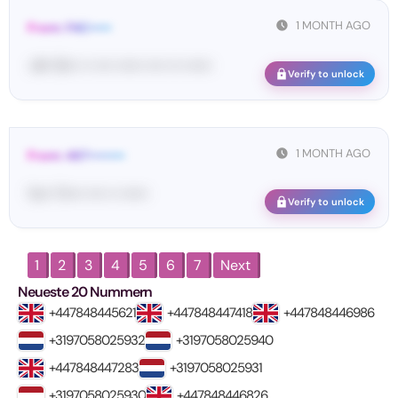
1 MONTH AGO
From: FAC•••••
<#• 15••• •• •••• •••••• •••• ••• ••••••
Verify to unlock
1 MONTH AGO
From: 467••••••••
Yo•• Ti•••• •••• •• ••••••
Verify to unlock
1
2
3
4
5
6
7
Next
Neueste 20 Nummern
+447848445621
+447848447418
+447848446986
+3197058025932
+3197058025940
+447848447283
+3197058025931
+3197058025930
+447848446826