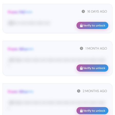
16 DAYS AGO
From: FAC•••••
08••• •• •••• •••••• •••••• ••••
Verify to unlock
1 MONTH AGO
From: Wha•••••
<#• Yo•• •••••• •••••• •••• •••••• ••••• ••••• •••• •••• •••• •••••• ••••••
•
Verify to unlock
2 MONTHS AGO
From: Wha•••••
<#• Yo•• •••••• •••••• •••• •••••• ••••• ••••• •••• •••• •••• •••••• ••••••
•
Verify to unlock