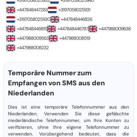
+3197058025932
+3197058025940
+447848447283
+3197058025931
+3197058025930
+447848446826
+447848446815
+447848446787
+447988009638
+447988009563
+447988008519
+447988008232
Temporäre Nummer zum
Empfangen von SMS aus den
Niederlanden
Dies ist eine temporäre Telefonnummer aus den
Niederlanden. Verwenden Sie diese gefälschte
niederländische Telefonnummer, um Ihre Konten zu
verifizieren, ohne Ihre eigene Telefonnummer zu
verwenden. Vorübergehend bedeutet, dass die