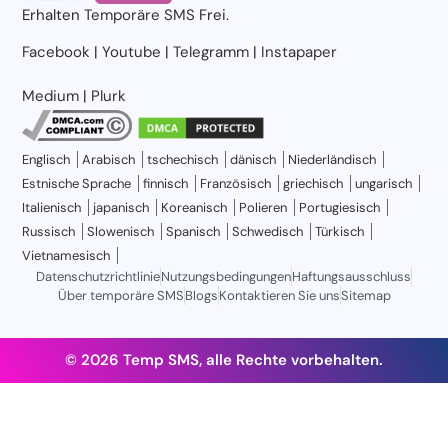
Erhalten
Temporäre SMS
Frei.
Facebook
|
Youtube
|
Telegramm
|
Instapaper
Medium
|
Plurk
Englisch
Arabisch
tschechisch
dänisch
Niederländisch
Estnische Sprache
finnisch
Französisch
griechisch
ungarisch
Italienisch
japanisch
Koreanisch
Polieren
Portugiesisch
Russisch
Slowenisch
Spanisch
Schwedisch
Türkisch
Vietnamesisch
Datenschutzrichtlinie
Nutzungsbedingungen
Haftungsausschluss
Über temporäre SMS
Blogs
Kontaktieren Sie uns
Sitemap
© 2026 Temp SMS, alle Rechte vorbehalten.