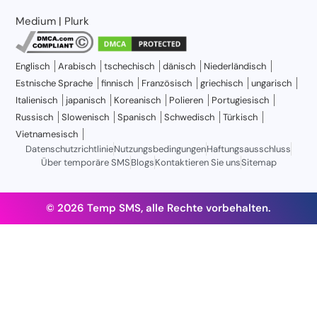
Medium
|
Plurk
Englisch
Arabisch
tschechisch
dänisch
Niederländisch
Estnische Sprache
finnisch
Französisch
griechisch
ungarisch
Italienisch
japanisch
Koreanisch
Polieren
Portugiesisch
Russisch
Slowenisch
Spanisch
Schwedisch
Türkisch
Vietnamesisch
Datenschutzrichtlinie
Nutzungsbedingungen
Haftungsausschluss
Über temporäre SMS
Blogs
Kontaktieren Sie uns
Sitemap
© 2026 Temp SMS, alle Rechte vorbehalten.