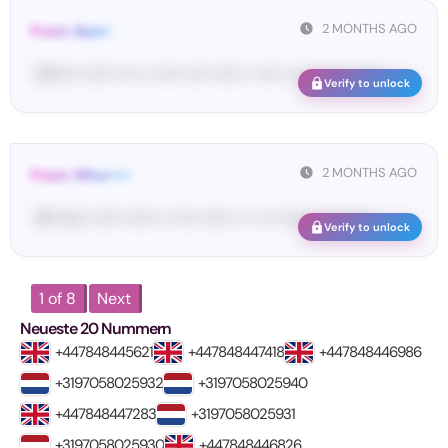
2 MONTHS AGO
From: Qsm•
<W••••• •••••• •••• •• ••••• ••••• •••••• • ••••• •• ••• ••••• •• •••• ...
Verify to unlock
2 MONTHS AGO
From: Wha•••••
<#• Yo•• •••••• •••••• •• ••••• •••••• •• • ••• •••••• •• ••• ••••• ...
Verify to unlock
1 of 8
Next
Neueste 20 Nummern
+447848445621
+447848447418
+447848446986
+3197058025932
+3197058025940
+447848447283
+3197058025931
+3197058025930
+447848446826