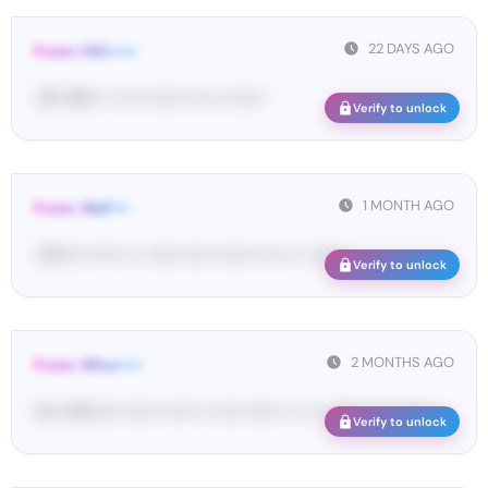
22 DAYS AGO
From: FAC•••••
<#• 49••• •• •••• •••••• •••• ••• ••••••
Verify to unlock
1 MONTH AGO
From: WeP•••
<W••••• ••••• •• • •••••• ••••• •••••• •••• ••• • ••••••
Verify to unlock
2 MONTHS AGO
From: Wha•••••
Yo•• Wh••••• •••••• •••••• •• ••••• •••••• •• • ••• •••••• •• ••• ••••• ...
Verify to unlock