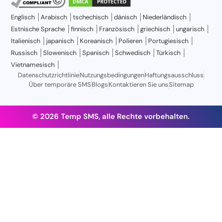
Englisch
Arabisch
tschechisch
dänisch
Niederländisch
Estnische Sprache
finnisch
Französisch
griechisch
ungarisch
Italienisch
japanisch
Koreanisch
Polieren
Portugiesisch
Russisch
Slowenisch
Spanisch
Schwedisch
Türkisch
Vietnamesisch
Datenschutzrichtlinie
Nutzungsbedingungen
Haftungsausschluss
Über temporäre SMS
Blogs
Kontaktieren Sie uns
Sitemap
© 2026 Temp SMS, alle Rechte vorbehalten.