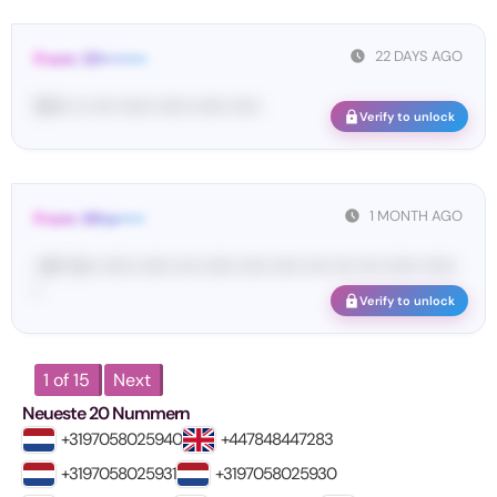
22 DAYS AGO
From: 121••••••••
19•••• •• •••• •••••• •••••• •••••• •••••
Verify to unlock
1 MONTH AGO
From: Wha•••••
<#• Yo•• •••••• •••••• •••• •••••• ••••• ••••• •••• •••• •••• •••••• ••••••
•
Verify to unlock
1 of 15
Next
Neueste 20 Nummern
+3197058025940
+447848447283
+3197058025931
+3197058025930