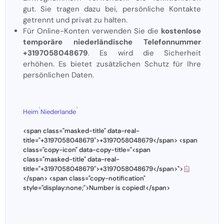
gut. Sie tragen dazu bei, persönliche Kontakte
getrennt und privat zu halten.
Für Online-Konten verwenden Sie die
kostenlose
temporäre niederländische Telefonnummer
+3197058048679
. Es wird die Sicherheit
erhöhen. Es bietet zusätzlichen Schutz für Ihre
persönlichen Daten.
›
›
Heim
Niederlande
<span class="masked-title" data-real-
title="+3197058048679">+3197058048679</span> <span
class="copy-icon" data-copy-title="<span
class="masked-title" data-real-
title="+3197058048679">+3197058048679</span>">
</span> <span class="copy-notification"
style="display:none;">Number is copied!</span>