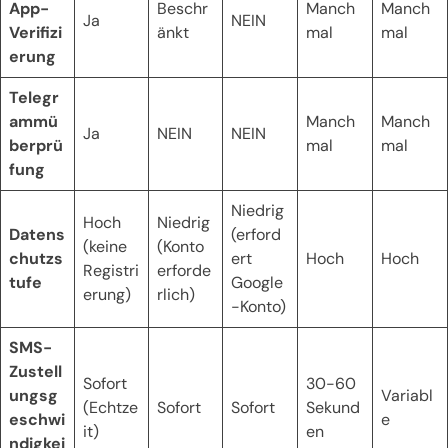
App-
Beschr
Manch
Manch
Ja
NEIN
Verifizi
änkt
mal
mal
erung
Telegr
ammü
Manch
Manch
Ja
NEIN
NEIN
berprü
mal
mal
fung
Niedrig
Hoch
Niedrig
Datens
(erford
(keine
(Konto
chutzs
ert
Hoch
Hoch
Registri
erforde
tufe
Google
erung)
rlich)
-Konto)
SMS-
Zustell
Sofort
30-60
ungsg
Variabl
(Echtze
Sofort
Sofort
Sekund
eschwi
e
it)
en
ndigkei