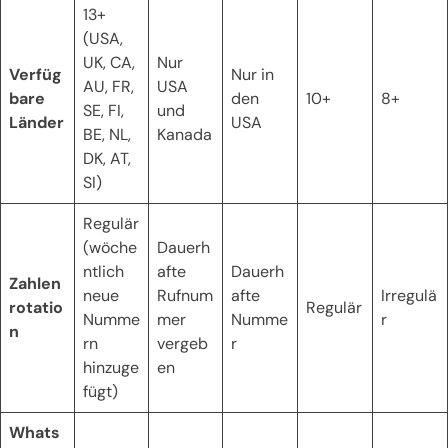
13+
(USA,
UK, CA,
Nur
Verfüg
Nur in
AU, FR,
USA
bare
den
10+
8+
SE, FI,
und
Länder
USA
BE, NL,
Kanada
DK, AT,
SI)
Regulär
(wöche
Dauerh
ntlich
afte
Dauerh
Zahlen
neue
Rufnum
afte
Irregulä
rotatio
Regulär
Numme
mer
Numme
r
n
rn
vergeb
r
hinzuge
en
fügt)
Whats