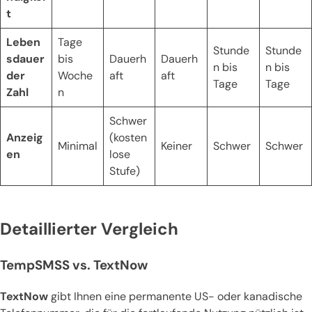
t
Leben
Tage
Stunde
Stunde
sdauer
bis
Dauerh
Dauerh
n bis
n bis
der
Woche
aft
aft
Tage
Tage
Zahl
n
Schwer
Anzeig
(kosten
Minimal
Keiner
Schwer
Schwer
en
lose
Stufe)
Detaillierter Vergleich
TempSMSS vs. TextNow
TextNow
gibt Ihnen eine permanente US- oder kanadische