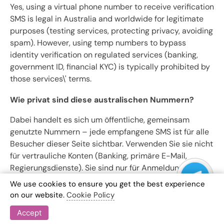
Yes, using a virtual phone number to receive verification
SMS is legal in Australia and worldwide for legitimate
purposes (testing services, protecting privacy, avoiding
spam). However, using temp numbers to bypass
identity verification on regulated services (banking,
government ID, financial KYC) is typically prohibited by
those services\' terms.
Wie privat sind diese australischen Nummern?
Dabei handelt es sich um öffentliche, gemeinsam
genutzte Nummern – jede empfangene SMS ist für alle
Besucher dieser Seite sichtbar. Verwenden Sie sie nicht
für vertrauliche Konten (Banking, primäre E-Mail,
Regierungsdienste). Sie sind nur für Anmeldungen mit
geringen Einsätzen gedacht, bei denen Sie die
We use cookies to ensure you get the best experience
obligatorische telefonische Verifizierung umgehen
on our website.
Cookie Policy
müssen.
Accept