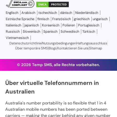
Englisch
Arabisch
tschechisch
dänisch
Niederländisch
Estnische Sprache
finnisch
Französisch
griechisch
ungarisch
Italienisch
japanisch
Koreanisch
Polieren
Portugiesisch
Russisch
Slowenisch
Spanisch
Schwedisch
Türkisch
Vietnamesisch
Datenschutzrichtlinie
Nutzungsbedingungen
Haftungsausschluss
Über temporäre SMS
Blogs
Kontaktieren Sie uns
Sitemap
© 2026 Temp SMS, alle Rechte vorbehalten.
Über virtuelle Telefonnummern in
Australien
Australia's number portability is so flexible that 1 in 4
Australian mobile numbers has been ported between
carriers — making the carrier behind any given number