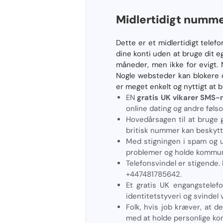
Midlertidigt numme
Dette er et midlertidigt telef
dine konti uden at bruge dit e
måneder, men ikke for evigt.
Nogle websteder kan blokere 
er meget enkelt og nyttigt at 
EN
gratis UK vikarer SMS
online dating og andre føls
Hovedårsagen til at bruge g
britisk nummer kan beskytte
Med stigningen i spam og u
problemer og holde kommun
Telefonsvindel er stigende.
+447481785642.
Et gratis UK engangstelefo
identitetstyveri og svindel 
Folk, hvis job kræver, at 
med at holde personlige kon