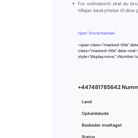
For onlinekonti skal du br
tilføjer beskyttelse til dine
›
›
Hjem
Storbritannien
<span class="masked-title" dat
class="masked-title" data-rea
style="display:none;">Number i
+447481785642 Numm
Land
Opkaldskode
Beskeder modtaget
Status