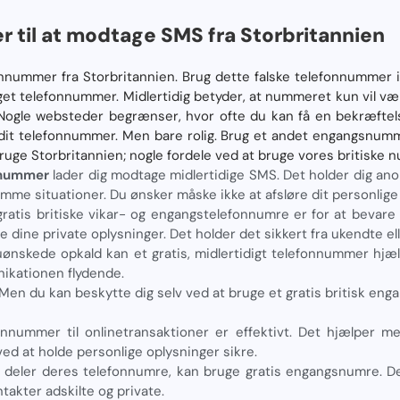
r til at modtage SMS fra Storbritannien
onnummer fra Storbritannien. Brug dette falske telefonnummer i
get telefonnummer. Midlertidig betyder, at nummeret kun vil vær
 Nogle websteder begrænser, hvor ofte du kan få en bekræftel
dit telefonnummer. Men bare rolig. Brug et andet engangsnum
bruge Storbritannien; nogle fordele ved at bruge vores britiske n
-nummer
lader dig modtage midlertidige SMS. Det holder dig ano
omme situationer. Du ønsker måske ikke at afsløre dit personlig
ratis britiske vikar- og engangstelefonnumre er for at bevare en
 dine private oplysninger. Det holder det sikkert fra ukendte ell
ønskede opkald kan et gratis, midlertidigt telefonnummer hjæ
ikationen flydende.
 Men du kan beskytte dig selv ved at bruge et gratis britisk e
nnummer til onlinetransaktioner er effektivt. Det hjælper m
ved at holde personlige oplysninger sikre.
de deler deres telefonnumre, kan bruge gratis engangsnumre. D
takter adskilte og private.