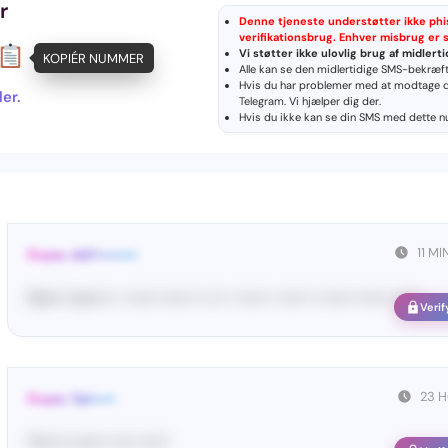
r
Denne tjeneste understøtter ikke phis
verifikationsbrug. Enhver misbrug er 
Vi støtter ikke ulovlig brug af midlert
KOPIÉR NUMMER
Alle kan se den midlertidige SMS-bekræfte
Hvis du har problemer med at modtage d
er.
Telegram
. Vi hjælper dig der.
Hvis du ikke kan se din SMS med dette 
11 M
From: 447••••••••
Ma•••• ka••••• • •••••• •••••• •• ••• • •••••• • ••••• •• •••••• •••••• ••••••
Verif
23 
From: Tel•••••
Te••••• co••• ••••• ••••••