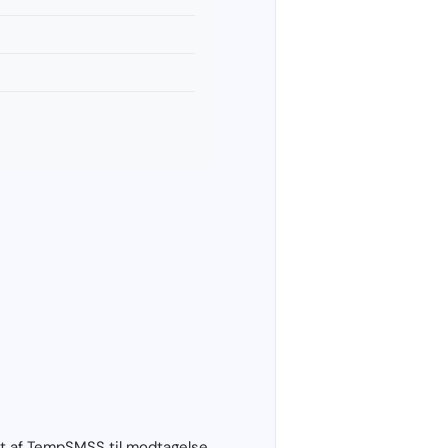
ret af TempSMSS til modtagelse