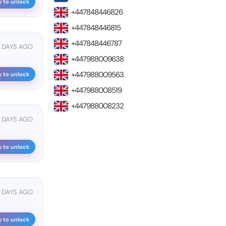
y to unlock
+447848446826
+447848446815
+447848446787
 DAYS AGO
+447988009638
+447988009563
y to unlock
+447988008519
+447988008232
 DAYS AGO
y to unlock
7 DAYS AGO
y to unlock