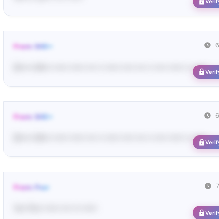
Verif
6
From: SHE••
[S••••• SH••• •••••• •••••• •••• •• •••••• ••••• •••• •• ••••• •••••• •• ••••••
Verif
6
From: SHE••
[S••••• SH••• •••••• •••••• •••• •• •••••• ••••• •••• •• ••••• •••••• •• ••••••
Verif
From: Pos•
Yo•• Po•• •••••• •••• ••• ••••••
Verif