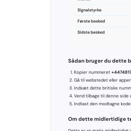
Signalstyrke
Første besked
Sidste besked
Sådan bruger du dette 
Kopier nummeret
+447481
Gå til webstedet eller appe
Indsæt dette britiske numme
Vend tilbage til denne side
Indtast den modtagne kode p
Om dette midlertidige t
Dette er et gratis midlertidig