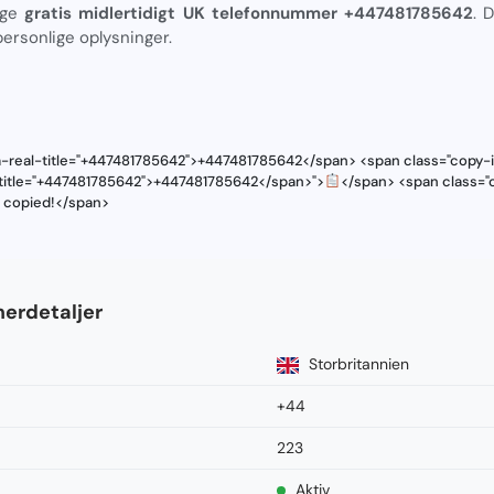
uge
gratis midlertidigt UK telefonnummer +447481785642
. 
 personlige oplysninger.
a-real-title="+447481785642">+447481785642</span> <span class="copy-i
l-title="+447481785642">+447481785642</span>">
</span> <span class="c
s copied!</span>
erdetaljer
Storbritannien
+44
223
Aktiv