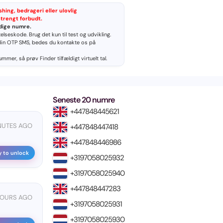
hing, bedrageri eller ulovlig
strengt forbudt.
idige numre.
lseskode. Brug det kun til test og udvikling.
in OTP SMS, bedes du kontakte os på
nummer, så prøv
Finder tilfældigt virtuelt tal
.
Seneste 20 numre
+447848445621
INUTES AGO
+447848447418
+447848446986
y to unlock
+3197058025932
+3197058025940
+447848447283
HOURS AGO
+3197058025931
+3197058025930