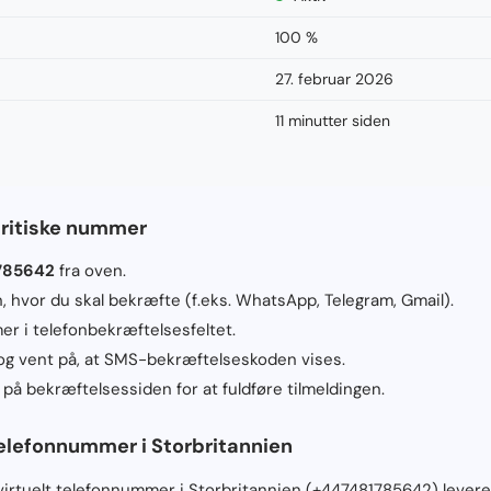
100 %
27. februar 2026
11 minutter siden
britiske nummer
785642
fra oven.
n, hvor du skal bekræfte (f.eks. WhatsApp, Telegram, Gmail).
r i telefonbekræftelsesfeltet.
 og vent på, at SMS-bekræftelseskoden vises.
å bekræftelsessiden for at fuldføre tilmeldingen.
elefonnummer i Storbritannien
t virtuelt telefonnummer i Storbritannien (+447481785642) leve