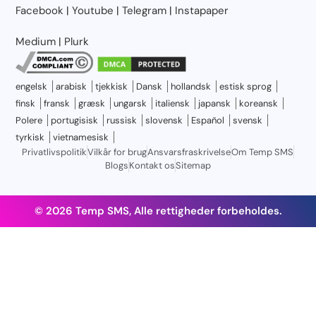
Facebook
|
Youtube
|
Telegram
|
Instapaper
Medium
|
Plurk
engelsk
arabisk
tjekkisk
Dansk
hollandsk
estisk sprog
finsk
fransk
græsk
ungarsk
italiensk
japansk
koreansk
Polere
portugisisk
russisk
slovensk
Español
svensk
tyrkisk
vietnamesisk
Privatlivspolitik
Vilkår for brug
Ansvarsfraskrivelse
Om Temp SMS
Blogs
Kontakt os
Sitemap
© 2026 Temp SMS, Alle rettigheder forbeholdes.