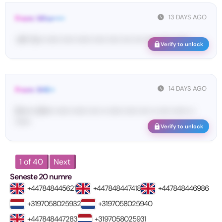
13 DAYS AGO
From: Wha•••••
<#• Yo•• •••••• ••••• •••••• ••••• ••••• •••• •••• •••• •••••• ••••••
Verify to unlock
14 DAYS AGO
From: SHE••
[S••••• SH••• •••••• •••••• •••• •• •••••• ••••• •••• •• ••••• •••••• ••
••••••
Verify to unlock
1 of 40
Next
Seneste 20 numre
+447848445621
+447848447418
+447848446986
+3197058025932
+3197058025940
+447848447283
+3197058025931