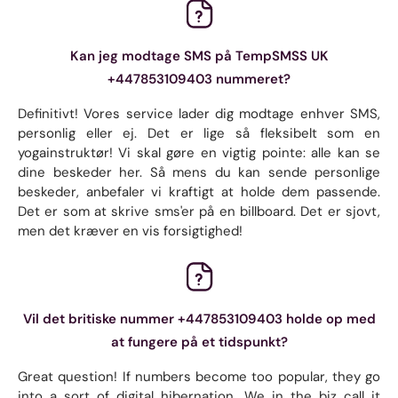
Kan jeg modtage SMS på TempSMSS UK
+447853109403 nummeret?
Definitivt! Vores service lader dig modtage enhver SMS,
personlig eller ej. Det er lige så fleksibelt som en
yogainstruktør! Vi skal gøre en vigtig pointe: alle kan se
dine beskeder her. Så mens du kan sende personlige
beskeder, anbefaler vi kraftigt at holde dem passende.
Det er som at skrive sms'er på en billboard. Det er sjovt,
men det kræver en vis forsigtighed!
Vil det britiske nummer +447853109403 holde op med
at fungere på et tidspunkt?
Great question! If numbers become too popular, they go
into a sort of digital hibernation. We in the biz call it