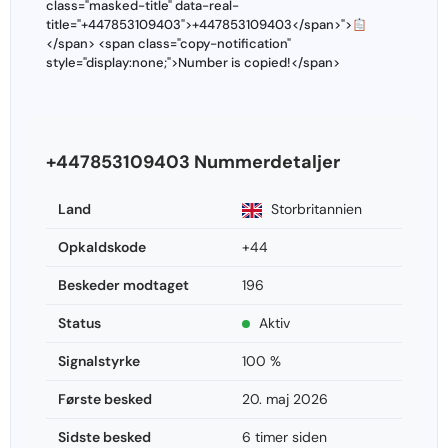
class="masked-title" data-real-
title="+447853109403">+447853109403</span>">
</span> <span class="copy-notification"
style="display:none;">Number is copied!</span>
+447853109403 Nummerdetaljer
Land
Storbritannien
Opkaldskode
+44
Beskeder modtaget
196
Status
Aktiv
Signalstyrke
100 %
Første besked
20. maj 2026
Sidste besked
6 timer siden