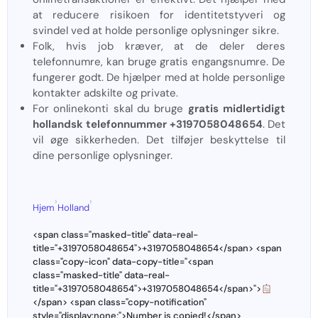
at reducere risikoen for identitetstyveri og
svindel ved at holde personlige oplysninger sikre.
Folk, hvis job kræver, at de deler deres
telefonnumre, kan bruge gratis engangsnumre. De
fungerer godt. De hjælper med at holde personlige
kontakter adskilte og private.
For onlinekonti skal du bruge
gratis midlertidigt
hollandsk telefonnummer +3197058048654
. Det
vil øge sikkerheden. Det tilføjer beskyttelse til
dine personlige oplysninger.
›
›
Hjem
Holland
<span class="masked-title" data-real-
title="+3197058048654">+3197058048654</span> <span
class="copy-icon" data-copy-title="<span
class="masked-title" data-real-
title="+3197058048654">+3197058048654</span>">
</span> <span class="copy-notification"
style="display:none;">Number is copied!</span>