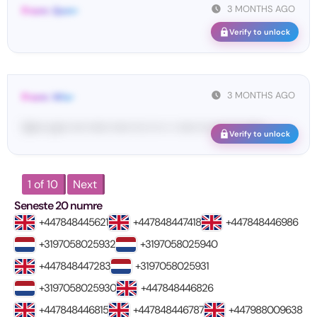
3 MONTHS AGO
From: Qsm•
Verify to unlock
3 MONTHS AGO
From: Wis•
Vo••• co•• •••• •••••• ••••• ••• •• •• • • ••••• ••• •••• ••• •••••• ...
Verify to unlock
1 of 10
Next
Seneste 20 numre
+447848445621
+447848447418
+447848446986
+3197058025932
+3197058025940
+447848447283
+3197058025931
+3197058025930
+447848446826
+447848446815
+447848446787
+447988009638