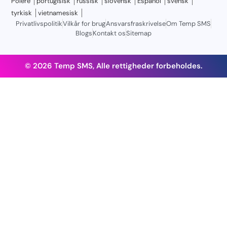
Polere
portugisisk
russisk
slovensk
Español
svensk
tyrkisk
vietnamesisk
Privatlivspolitik
Vilkår for brug
Ansvarsfraskrivelse
Om Temp SMS
Blogs
Kontakt os
Sitemap
© 2026 Temp SMS, Alle rettigheder forbeholdes.