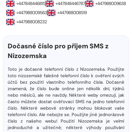
+447848446815
+447848446787
+447988009638
+447988009563
+447988008519
+447988008232
Dočasné číslo pro příjem SMS z
Nizozemska
Toto je dočasné telefonní číslo z Nizozemska. Použijte
toto nizozemské falešné telefonní číslo k ověření svých
účtů bez použití vlastního telefonního čísla. Dočasné
znamená, že číslo bude online jen několik dní, týdnů
nebo měsíců, ale ne navždy. Některé weby omezují, jak
často můžete dostat ověřovací SMS na jedno telefonní
číslo. Některé webové stránky mohou blokovat vaše
telefonní číslo. Ale nebojte se. Použijte jiné jednorázové
číslo z našeho webu! Použití Nizozemska je velmi
jednoduché a užitečné; některé výhody používání