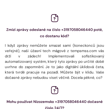
Zmizí zprávy odeslané na číslo +3197058046440 poté,
co dostanu kód?
I když zprávy nemůžete smazat sami (koneckonců jsou
veřejné), naši úžasní tech mágové z tempsmss.com vás
drží v zádech! Implementovali sofistikovaný
automatizovaný systém, který tyto zprávy po určité době
uvrhne do zapomnění. Je to jako digitální úklidová četa,
která tvrdě pracuje na pozadí. Můžete být v klidu. Vaše
dočasné zprávy nebudou viset věčně. Docela pěkné, co?
Mohu používat Nizozemsko +3197058046440 dočasné
číslo 24/7?