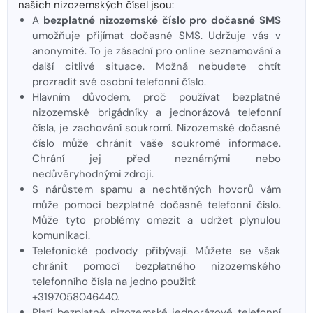
našich nizozemských čísel jsou:
A
bezplatné nizozemské číslo pro dočasné SMS
umožňuje přijímat dočasné SMS. Udržuje vás v
anonymitě. To je zásadní pro online seznamování a
další citlivé situace. Možná nebudete chtít
prozradit své osobní telefonní číslo.
Hlavním důvodem, proč používat bezplatné
nizozemské brigádníky a jednorázová telefonní
čísla, je zachování soukromí. Nizozemské dočasné
číslo může chránit vaše soukromé informace.
Chrání jej před neznámými nebo
nedůvěryhodnými zdroji.
S nárůstem spamu a nechtěných hovorů vám
může pomoci bezplatné dočasné telefonní číslo.
Může tyto problémy omezit a udržet plynulou
komunikaci.
Telefonické podvody přibývají. Můžete se však
chránit pomocí bezplatného nizozemského
telefonního čísla na jedno použití:
+3197058046440.
Platí bezplatné nizozemské jednorázové telefonní