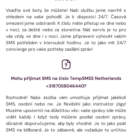
Vsaďte své boty, že můžete! Naši službu jsme navrhli s
ohledem na vaše pohodlí. Je k dispozici 24/7. Časová
omezení jsme odstranili. K číslu máte přístup ve dne nebo
v noci, za deště nebo za slunečna. Náš servis je tu pro
vás vždy, ve dne i v noci. Jsme připraveni vyhovět vašim
SMS potřebám v kteroukoli hodinu. Je to jako mít 24/7
concierge pro vaše potřeby zasílání zpráv!
Mohu přijímat SMS na číslo TempSMSS Netherlands
+3197058046440?
Rozhodně! Naše služba vám umožňuje přijímat jakékoli
SMS, osobní nebo ne. Je flexibilní jako instruktor jógy!
Musíme upozornit na důležitou věc: vaše zprávy zde může
vidět každý. I když tedy můžete posílat osobní zprávy,
důrazně doporučujeme, aby byly vhodné. Je to jako psát
SMS na billboard. Je to zábavné, ale vyžaduje to určitou