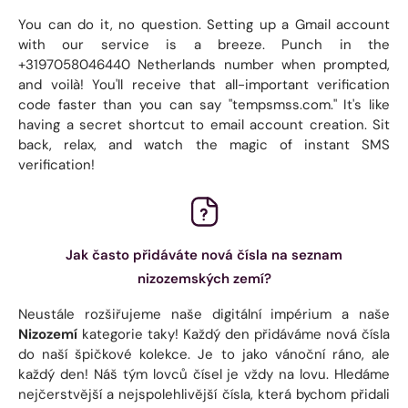
You can do it, no question. Setting up a Gmail account
with our service is a breeze. Punch in the
+3197058046440 Netherlands number when prompted,
and voilà! You'll receive that all-important verification
code faster than you can say "tempsmss.com." It's like
having a secret shortcut to email account creation. Sit
back, relax, and watch the magic of instant SMS
verification!
Jak často přidáváte nová čísla na seznam
nizozemských zemí?
Neustále rozšiřujeme naše digitální impérium a naše
Nizozemí
kategorie taky! Každý den přidáváme nová čísla
do naší špičkové kolekce. Je to jako vánoční ráno, ale
každý den! Náš tým lovců čísel je vždy na lovu. Hledáme
nejčerstvější a nejspolehlivější čísla, která bychom přidali