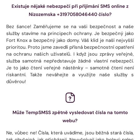
Existuje nějaké nebezpečí při přijímání SMS online z
Nizozemska +3197058046440 číslo?
Bez šance! Zaměřujeme se na vaši bezpečnost a naše
služby stavíme na principech ochrany. Je bezpečný jako
Fort Knox a bezpečný jako domy. Váš klid je naší nejvyšší
prioritou. Proto jsme zavedli přísná bezpečnostní opatření
na ochranu našich uživatelů. I když jsou zprávy veřejné,
služba samotná nepředstavuje žádné vlastní nebezpečí.
Je to jako čtení veřejné nástěnky – samotné čtení není
riskantní. Takže neváhejte a využijte naše služby s
důvěrou!
Může TempSMSS zpětně vysledovat čísla na tomto
webu?
Ne, vůbec ne! Čísla, která uvádíme, jsou běžná stará čísla,
tak obyčejná, jak přicházejí. Nevyčnívají jako bolavý palec