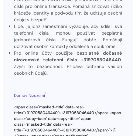
číslo pro online transakce. Pomáhá snižovat riziko
krádeže identity a podvodu tím, že udržuje osobní
údaje v bezpečí.
Lidé, jejichž zaměstnání vyžaduje, aby sdíleli svá
telefonní čísla, mohou používat bezplatná
jednorázová čísla. Fungují dobře. Pomáhají
udržovat osobní kontakty oddělené a soukromé.
Pro online účty použijte
bezplatné dočasné
nizozemské telefonní číslo +3197058046440
.
Zvýší to bezpečnost. Přidává ochranu vašich
osobních údajů.
›
›
Domov
Nizozemí
<span class="masked-title" data-real-
title="+3197058046440">+3197058046440</span> <span
class="copy-icon" data-copy-title="<span
class="masked-title" data-real-
title="+3197058046440">+3197058046440</span>">
</span> <span class="copy-notification"