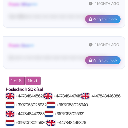
1 MONTH AGO
From: Wha•••••
Yo•• Wh••••• •••••• •••• •••••• ••••• ••••• •••• •••• •••• ••••••
Verify to unlock
1 MONTH AGO
From: Goo•••
G-••••• •• •••• •••••• •••••• ••••• ••••• ••••• •••• •••• •••• ••••••
Verify to unlock
1 of 8
Next
Posledních 20 čísel
+447848445621
+447848447418
+447848446986
+3197058025932
+3197058025940
+447848447283
+3197058025931
+3197058025930
+447848446826