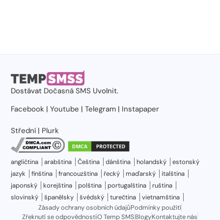
Dostávat
Dočasná SMS
Uvolnit.
Facebook
|
Youtube
|
Telegram
|
Instapaper
Střední
|
Plurk
angličtina
arabština
Čeština
dánština
holandský
estonský
jazyk
finština
francouzština
řecký
maďarský
italština
japonský
korejština
polština
portugalština
ruština
slovinský
španělsky
švédský
turečtina
vietnamština
Zásady ochrany osobních údajů
Podmínky použití
Zřeknutí se odpovědnosti
O Temp SMS
Blogy
Kontaktujte nás