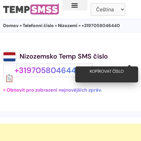
Domov
»
Telefonní číslo
»
Nizozemí
» +3197058046440
Nizozemsko Temp SMS číslo
+3197058046440
KOPÍROVAT ČÍSLO
» Obnovit pro zobrazení nejnovějších zpráv.