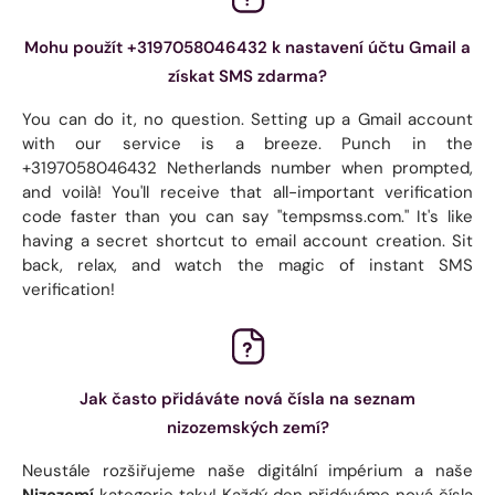
Mohu použít +3197058046432 k nastavení účtu Gmail a
získat SMS zdarma?
You can do it, no question. Setting up a Gmail account
with our service is a breeze. Punch in the
+3197058046432 Netherlands number when prompted,
and voilà! You'll receive that all-important verification
code faster than you can say "tempsmss.com." It's like
having a secret shortcut to email account creation. Sit
back, relax, and watch the magic of instant SMS
verification!
Jak často přidáváte nová čísla na seznam
nizozemských zemí?
Neustále rozšiřujeme naše digitální impérium a naše
Nizozemí
kategorie taky! Každý den přidáváme nová čísla