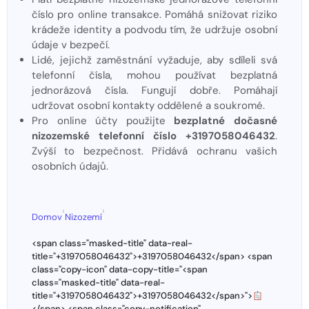
číslo pro online transakce. Pomáhá snižovat riziko
krádeže identity a podvodu tím, že udržuje osobní
údaje v bezpečí.
Lidé, jejichž zaměstnání vyžaduje, aby sdíleli svá
telefonní čísla, mohou používat bezplatná
jednorázová čísla. Fungují dobře. Pomáhají
udržovat osobní kontakty oddělené a soukromé.
Pro online účty použijte
bezplatné dočasné
nizozemské telefonní číslo +3197058046432
.
Zvýší to bezpečnost. Přidává ochranu vašich
osobních údajů.
›
›
Domov
Nizozemí
<span class="masked-title" data-real-
title="+3197058046432">+3197058046432</span> <span
class="copy-icon" data-copy-title="<span
class="masked-title" data-real-
title="+3197058046432">+3197058046432</span>">
</span> <span class="copy-notification"