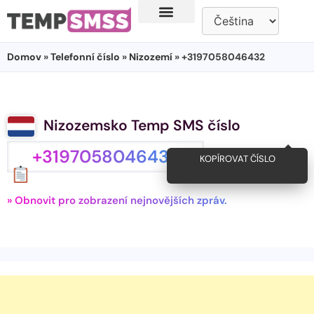
Domov
»
Telefonní číslo
»
Nizozemí
» +3197058046432
Nizozemsko Temp SMS číslo
+3197058046432
KOPÍROVAT ČÍSLO
» Obnovit pro zobrazení nejnovějších zpráv.