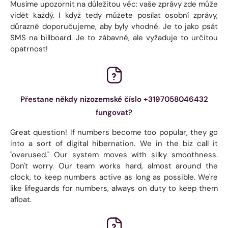
Musíme upozornit na důležitou věc: vaše zprávy zde může
vidět každý. I když tedy můžete posílat osobní zprávy,
důrazně doporučujeme, aby byly vhodné. Je to jako psát
SMS na billboard. Je to zábavné, ale vyžaduje to určitou
opatrnost!
Přestane někdy nizozemské číslo +3197058046432
fungovat?
Great question! If numbers become too popular, they go
into a sort of digital hibernation. We in the biz call it
"overused." Our system moves with silky smoothness.
Don't worry. Our team works hard, almost around the
clock, to keep numbers active as long as possible. We're
like lifeguards for numbers, always on duty to keep them
afloat.