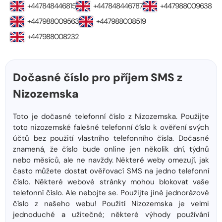
+447848446815
+447848446787
+447988009638
+447988009563
+447988008519
+447988008232
Dočasné číslo pro příjem SMS z
Nizozemska
Toto je dočasné telefonní číslo z Nizozemska. Použijte
toto nizozemské falešné telefonní číslo k ověření svých
účtů bez použití vlastního telefonního čísla. Dočasné
znamená, že číslo bude online jen několik dní, týdnů
nebo měsíců, ale ne navždy. Některé weby omezují, jak
často můžete dostat ověřovací SMS na jedno telefonní
číslo. Některé webové stránky mohou blokovat vaše
telefonní číslo. Ale nebojte se. Použijte jiné jednorázové
číslo z našeho webu! Použití Nizozemska je velmi
jednoduché a užitečné; některé výhody používání