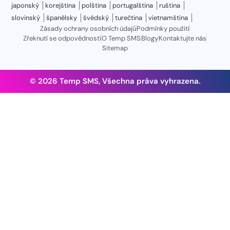
japonský
korejština
polština
portugalština
ruština
slovinský
španělsky
švédský
turečtina
vietnamština
Zásady ochrany osobních údajů
Podmínky použití
Zřeknutí se odpovědnosti
O Temp SMS
Blogy
Kontaktujte nás
Sitemap
© 2026 Temp SMS, Všechna práva vyhrazena.