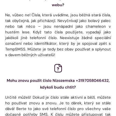
webu?
Ne, vůbec ne! Čísla, která uvádíme, jsou běžná stará čísla,
tak obyčejná, jak přicházejí. Nevyčnívají jako bolavý palec
nebo tak něco – jsou nenápadní jako chameleon v
hustém lese. Když tato čísla použijete, vypadají jako
jakékoli jiné telefonní číslo. Neexistuje žádné speciální
označení nebo identifikátor, který by je spojoval zpět s
TempSMSS. Můžete je tedy bez obav používat a splynout
s davem běžných uživatelů!
Mohu znovu použít číslo Nizozemska +3197058046432,
kdykoli budu chtít?
Určitě můžeš! Dokud je číslo stále aktivní a běží, můžete
ho používat znovu a znovu. Je to dárek, který se stále
dává! Berte to jako své telefonní číslo pro všechny vaše
dočasné potřeby SMS. K číslu můžete přistupovat tak