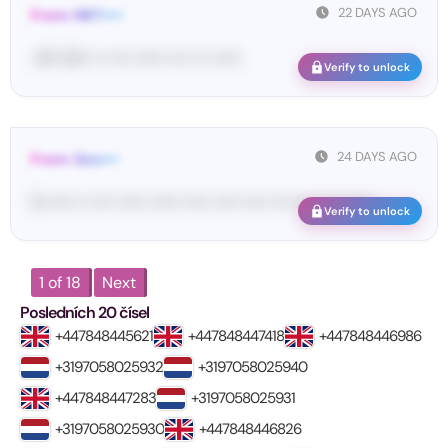
22 DAYS AGO
From: MET••••
<#• 23••• •• •••• •••••• •••• ••• ••••••
Verify to unlock
24 DAYS AGO
From: Goo•••
G-••••• •• •••• •••••• •••••• ••••• ••••• ••••• •••• •••• •••• ••••••
Verify to unlock
1 of 18
Next
Posledních 20 čísel
+447848445621
+447848447418
+447848446986
+3197058025932
+3197058025940
+447848447283
+3197058025931
+3197058025930
+447848446826