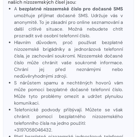
našich nizozemských čísel jsou:
A
bezplatné nizozemské číslo pro dočasné SMS
umožňuje přijímat dočasné SMS. Udržuje vás v
anonymitě. To je zásadní pro online seznamování a
další citlivé situace. Možná nebudete chtít
prozradit své osobní telefonní číslo.
Hlavním důvodem, proč používat bezplatné
nizozemské brigádníky a jednorázová telefonní
čísla, je zachování soukromí. Nizozemské dočasné
číslo může chránit vaše soukromé informace.
Chrání jej před neznámými nebo
nedůvěryhodnými zdroji.
S nárůstem spamu a nechtěných hovorů vám
může pomoci bezplatné dočasné telefonní číslo.
Může tyto problémy omezit a udržet plynulou
komunikaci.
Telefonické podvody přibývají. Můžete se však
chránit pomocí bezplatného nizozemského
telefonního čísla na jedno použití:
+3197058046432.
Platí bezplatné nizozemské jednorázové telefonní