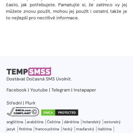
často, jak potřebujete. Pamatujte si, že zatímco vy jej
můžete znovu použít, mohou jej použít i ostatní, takže je
to nejlepší pro necitlivé informace.
Dostávat
Dočasná SMS
Uvolnit.
Facebook
|
Youtube
|
Telegram
|
Instapaper
Střední
|
Plurk
angličtina
arabština
Čeština
dánština
holandský
estonský
jazyk
finština
francouzština
řecký
maďarský
italština