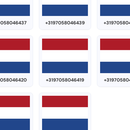
7058046437
+3197058046439
+31970580
7058046420
+3197058046419
+31970580