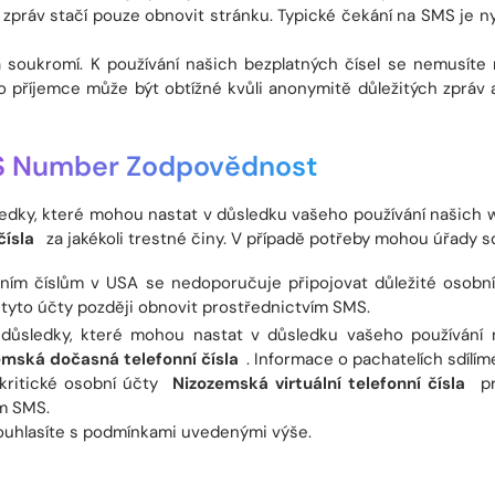
práv stačí pouze obnovit stránku. Typické čekání na SMS je nyní
soukromí. K používání našich bezplatných čísel se nemusíte 
 příjemce může být obtížné kvůli anonymitě důležitých zpráv 
S Number Zodpovědnost
ky, které mohou nastat v důsledku vašeho používání našich 
čísla
za jakékoli trestné činy. V případě potřeby mohou úřady s
nním číslům v USA se nedoporučuje připojovat důležité osobn
tyto účty později obnovit prostřednictvím SMS.
sledky, které mohou nastat v důsledku vašeho používání n
emská dočasná telefonní čísla
. Informace o pachatelích sdílím
kritické osobní účty
Nizozemská virtuální telefonní čísla
pr
ím SMS.
 souhlasíte s podmínkami uvedenými výše.