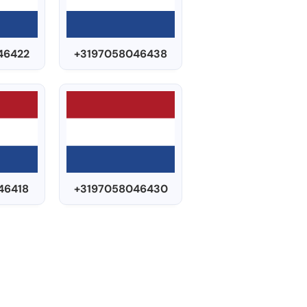
46422
+3197058046438
46418
+3197058046430