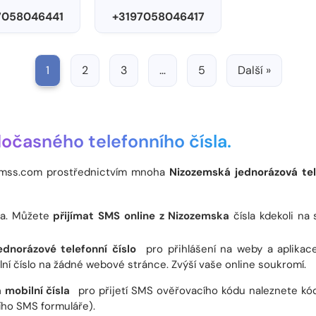
7058046441
+3197058046417
1
2
3
…
5
Další »
očasného telefonního čísla.
smss.com prostřednictvím mnoha
Nizozemská jednorázová tel
rma. Můžete
přijímat SMS online z Nizozemska
čísla kdekoli na 
dnorázové telefonní číslo
pro přihlášení na weby a aplikac
í číslo na žádné webové stránce. Zvýší vaše online soukromí.
mobilní čísla
pro přijetí SMS ověřovacího kódu naleznete kód
ího SMS formuláře).