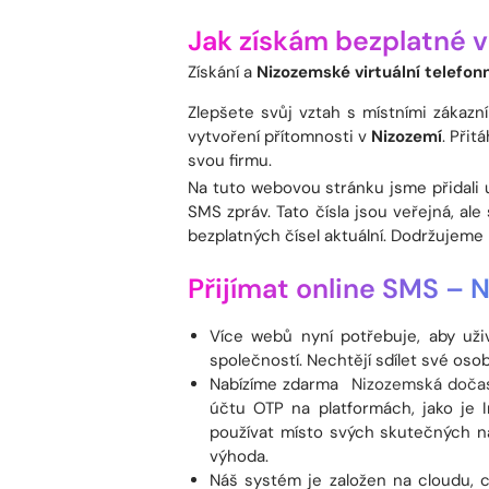
Jak získám bezplatné vi
Získání a
Nizozemské virtuální telefonn
Zlepšete svůj vztah s místními zákazní
vytvoření přítomnosti v
Nizozemí
. Přit
svou firmu.
Na tuto webovou stránku jsme přidali u
SMS zpráv. Tato čísla jsou veřejná, a
bezplatných čísel aktuální. Dodržujeme 
Přijímat online SMS –
N
Více webů nyní potřebuje, aby uživ
společností. Nechtějí sdílet své osob
Nabízíme zdarma
Nizozemská dočasn
účtu OTP na platformách, jako je I
používat místo svých skutečných na
výhoda.
Náš systém je založen na cloudu, 