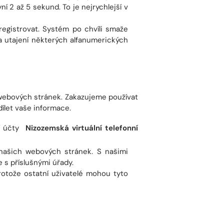
 2 až 5 sekund. To je nejrychlejší v
registrovat. Systém po chvíli smaže
a utajení některých alfanumerických
webových stránek. Zakazujeme používat
dílet vaše informace.
í účty
Nizozemská virtuální telefonní
ašich webových stránek. S našimi
e s příslušnými úřady.
otože ostatní uživatelé mohou tyto