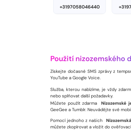
+3197058046440
+319
Použití nizozemského d
Získejte dočasné SMS zprávy z temp
YouTube a Google Voice.
Služba, kterou nabízíme, je vždy zda
nebo splňovat další požadavky.
Můžete použít zdarma
Nizozemské je
GeeGee a Tumblr. Neuvádějte své mobiln
Pomocí jednoho z našich
Nizozemská 
můžete zkopírovat a vložit do ověřovac