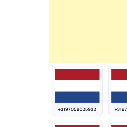
+3197058025932
+319