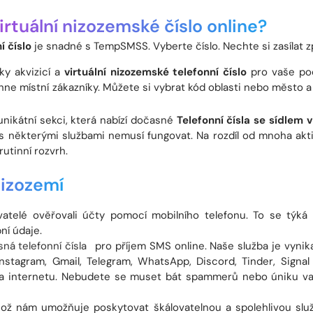
rtuální nizozemské číslo online?
í číslo
je snadné s TempSMSS. Vyberte číslo. Nechte si zasílat 
ky akvizicí a
virtuální nizozemské telefonní číslo
pro vaše podn
áhne místní zákazníky. Můžete si vybrat kód oblasti nebo město a s
nikátní sekci, která nabízí dočasné
Telefonní čísla se sídlem
le s některými službami nemusí fungovat. Na rozdíl od mnoha a
rutinní rozvrh.
izozemí
atelé ověřovali účty pomocí mobilního telefonu. To se týká l
ní údaje.
á telefonní čísla
pro příjem SMS online. Naše služba je vynika
nstagram, Gmail, Telegram, WhatsApp, Discord, Tinder, Signal a
 internetu. Nebudete se muset bát spammerů nebo úniku vašeh
což nám umožňuje poskytovat škálovatelnou a spolehlivou služ