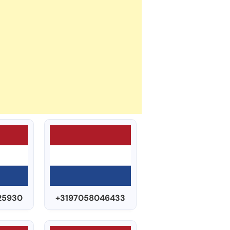
25930
+3197058046433