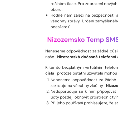
reálném čase. Pro zobrazení nových z
oboru.
Hodně nám záleží na bezpečnosti a 
všechny zprávy. Určení zamýšleného
odesílatelů.
Nizozemsko Temp SM
Neneseme odpovědnost za žádné důsled
naše
Nizozemská dočasná telefonní 
K těmto bezplatným virtuálním telefo
čísla
protože ostatní uživatelé mohou 
Neneseme odpovědnost za žádné dů
zakazujeme všechny zločiny
Nizoz
Nedoporučuje se k nim připojovat 
účty později obnovit prostřednictv
Při jeho používání prohlašujete, že