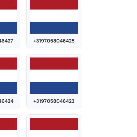
46427
+3197058046425
46424
+3197058046423