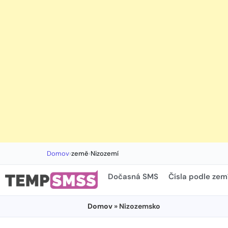
Domov
›
země
›
Nizozemí
Dočasná SMS
Čísla podle zem
Domov
» Nizozemsko