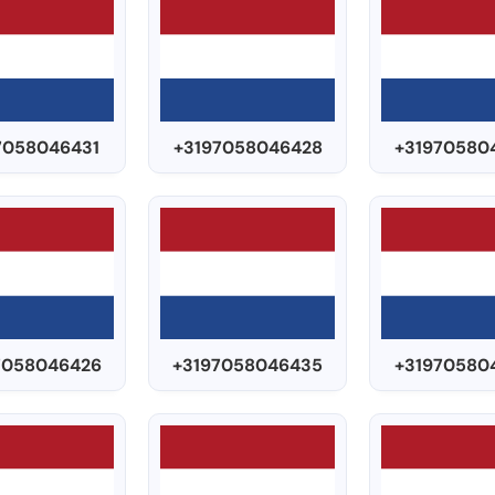
7058046431
+3197058046428
+31970580
7058046426
+3197058046435
+31970580