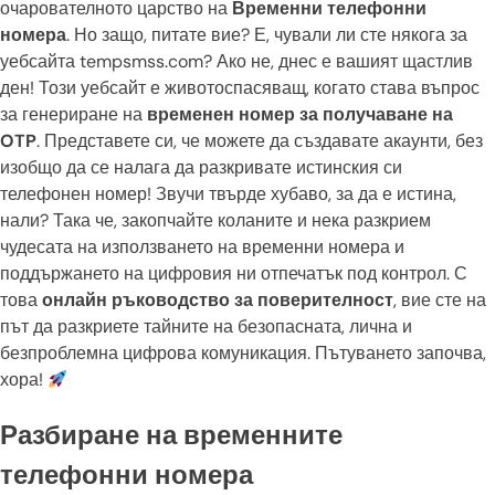
очарователното царство на
Временни телефонни
номера
. Но защо, питате вие? Е, чували ли сте някога за
уебсайта tempsmss.com? Ако не, днес е вашият щастлив
ден! Този уебсайт е животоспасяващ, когато става въпрос
за генериране на
временен номер за получаване на
OTP
. Представете си, че можете да създавате акаунти, без
изобщо да се налага да разкривате истинския си
телефонен номер! Звучи твърде хубаво, за да е истина,
нали? Така че, закопчайте коланите и нека разкрием
чудесата на използването на временни номера и
поддържането на цифровия ни отпечатък под контрол. С
това
онлайн ръководство за поверителност
, вие сте на
път да разкриете тайните на безопасната, лична и
безпроблемна цифрова комуникация. Пътуването започва,
хора!
Разбиране на временните
телефонни номера