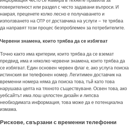
информация често се намира в техните правила за
поверителност или раздел с често задавани въпроси. И
накрая, преценете колко лесно е получаването и
използването на OTP от доставчика на услуги – те трябва
да направят този процес безпроблемен за потребителите.
Червени знамена, които трябва да се избягват
Точно както има критерии, които трябва да се вземат
предвид, има и няколко червени знамена, които трябва да
се избягват. Един основен червен флаг е, ако услуга поиска
истинския ви телефонен номер. Легитимен доставчик на
временни номера няма да поиска това, тъй като това
нарушава целта на тяхното съществуване. Освен това, ако
уебсайтът има лош цялостен дизайн и липсва
необходимата информация, това може да е потенциална
измама.
Рискове, свързани с временни телефонни