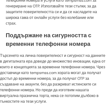
телефонни номера и услуги като tempsmss.com за
генериране на OTP. Използвайте тези стъпки, за да
защитите поверителността си и да се насладите на
широка гама от онлайн услуги без колебание или
страх.
Поддържане на сигурността с
временни телефонни номера
Търсенето на лична поверителност и сигурност на данните
в дигиталната ера доведе до множество иновации, една от
които е концепцията за временни телефонни номера. Чрез
доставчици като tempsmss.com хората могат да получат
достъп до временни номера, за да получат OTP за
създаване на акаунти, без да разкриват истинските си
телефонни номера. Но преди да изготвим нашата
виртуална празнична торта, нека се потопим дълбоко в
тънкостите на тези услуги.