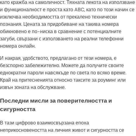
като кражба на самоличност. Тяхната лекота на използване
и функционалност е проста като ABC, като по този начин се
изключва необходимостта от прекалено технически
познания. Цената за придобиване на такива номера
обикновено е по-ниска в сравнение с потенциалните
загуби, свързани с използването на реални телефонни
номера онлайн.
И накрая, удобството, предлагано от тези номера, е
безспорно забележително. Можете да получите своите
еднократни пароли навсякъде по света по всяко време.
Край на притесненията относно таксите за роуминг или
извън зоната на обслужване.
Последни мисли за поверителността и
сигурността
В тази цифрово взаимосвързана епоха
неприкосновеността на личния живот и сигурността се