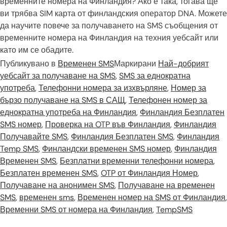
временните номера на Финландия? Ако е така, тогава ще
ви трябва SIM карта от финландския оператор DNA. Можете
да научите повече за получаването на SMS съобщения от
временните номера на Финландия на техния уебсайт или
като им се обадите.
Публикувано в
Временен SMS
Маркирани
Най-добрият
уебсайт за получаване на SMS
,
SMS за еднократна
употреба
,
Телефонни номера за изхвърляне
,
Номер за
бързо получаване на SMS в САЩ
,
Телефонен номер за
еднократна употреба на Финландия
,
Финландия Безплатен
SMS номер
,
Проверка на OTP във Финландия
,
Финландия
Получавайте SMS
,
Финландия Безплатен SMS
,
Финландия
Temp SMS
,
Финландски временен SMS номер
,
Финландия
Временен SMS
,
Безплатни временни телефонни номера
,
Безплатен временен SMS
,
OTP от Финландия Номер
,
Получаване на анонимен SMS
,
Получаване на временен
SMS
,
временен sms
,
Временен номер на SMS от Финландия
,
Временни SMS от номера на Финландия
,
TempSMS