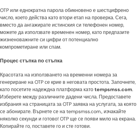
OTP или еднократна парола обикновено е шестцифрено
число, което действа като втори етап на проверка. Сега,
вместо да ангажирате истинския си телефонен номер,
можете да използвате временен номер, като предпазите
жизненоважните си цифри от потенциално
компрометиране или спам.
Процес стъпка по стъпка
Красотата на използването на временни номера за
генериране на OTP се крие в неговата простота. Започнете,
като посетите надеждна платформа като
tempsmss.com
.
Изберете между различните дадени числа. Предоставете
избрания на страницата за OTP заявка на услугата, за която
се абонирате. Върнете се на tempsmss.com., изчакайте
няколко секунди и готово! OTP ще се появи мило на екрана.
Копирайте го, поставете го и сте готови.