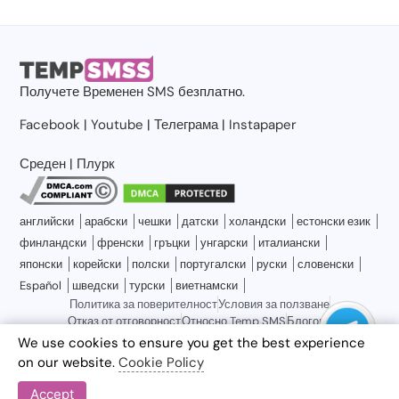
Получете
Временен SMS
безплатно.
Facebook
|
Youtube
|
Телеграма
|
Instapaper
Среден
|
Плурк
английски
арабски
чешки
датски
холандски
естонски език
финландски
френски
гръцки
унгарски
италиански
японски
корейски
полски
португалски
руски
словенски
Español
шведски
турски
виетнамски
Политика за поверителност
Условия за ползване
Отказ от отговорност
Относно Temp SMS
Блогове
Свържете се с нас
Карта на сайта
We use cookies to ensure you get the best experience
on our website.
Cookie Policy
Accept
© 2026 Temp SMS, всички права запазени.