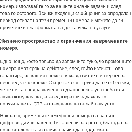
номер, използвайте го за вашите онлайн задачи и след
това го оставете. Всички входящи съобщения за определен
период отиват на тези временни номера и можете да ги
прочетете в платформата на доставчика на услуги.
Жизнено пространство и ограничения на временните
номера
Едно нещо, което трябва да запомните тук е, че временните
номера имат срок на действие, след който изтичат. Това
гарантира, че вашият номер няма да витае в интернет за
неопределено време. Също така си струва да се отбележи,
че те не са предназначени за дългосрочна употреба или
лична комуникация, а за еднократни задачи като
получаване на OTP за създаване на онлайн акаунти.
Накратко, временните телефонни номера са вашите
цифрови димни завеси. Те са лесни за достъп, благодат за
поверителността и отличен начин да поддържате