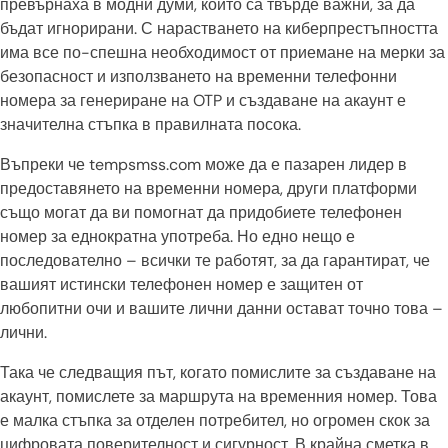
превърнаха в модни думи, които са твърде важни, за да
бъдат игнорирани. С нарастването на киберпрестъпността
има все по-спешна необходимост от приемане на мерки за
безопасност и използването на временни телефонни
номера за генериране на OTP и създаване на акаунт е
значителна стъпка в правилната посока.
Въпреки че tempsmss.com може да е пазарен лидер в
предоставянето на временни номера, други платформи
също могат да ви помогнат да придобиете телефонен
номер за еднократна употреба. Но едно нещо е
последователно – всички те работят, за да гарантират, че
вашият истински телефонен номер е защитен от
любопитни очи и вашите лични данни остават точно това –
лични.
Така че следващия път, когато помислите за създаване на
акаунт, помислете за маршрута на временния номер. Това
е малка стъпка за отделен потребител, но огромен скок за
цифровата поверителност и сигурност. В крайна сметка в