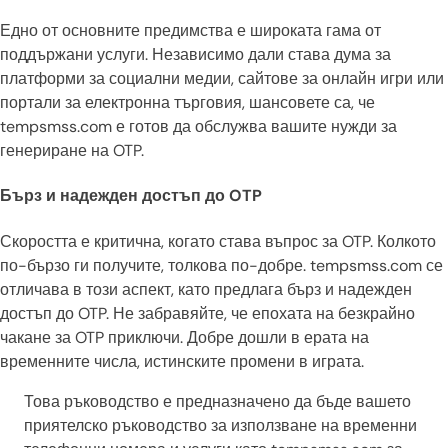
Едно от основните предимства е широката гама от
поддържани услуги. Независимо дали става дума за
платформи за социални медии, сайтове за онлайн игри или
портали за електронна търговия, шансовете са, че
tempsmss.com е готов да обслужва вашите нужди за
генериране на OTP.
Бърз и надежден достъп до OTP
Скоростта е критична, когато става въпрос за OTP. Колкото
по-бързо ги получите, толкова по-добре. tempsmss.com се
отличава в този аспект, като предлага бърз и надежден
достъп до OTP. Не забравяйте, че епохата на безкрайно
чакане за OTP приключи. Добре дошли в ерата на
временните числа, истинските промени в играта.
Това ръководство е предназначено да бъде вашето
приятелско ръководство за използване на временни