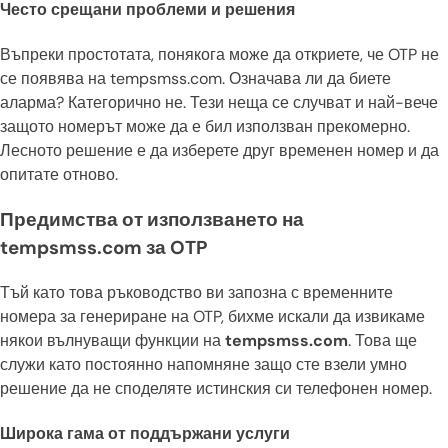
Често срещани проблеми и решения
Въпреки простотата, понякога може да откриете, че OTP не
се появява на tempsmss.com. Означава ли да биете
аларма? Категорично не. Тези неща се случват и най-вече
защото номерът може да е бил използван прекомерно.
Лесното решение е да изберете друг временен номер и да
опитате отново.
Предимства от използването на
tempsmss.com за OTP
Тъй като това ръководство ви запозна с временните
номера за генериране на OTP, бихме искали да извикаме
някои вълнуващи функции на
tempsmss.com
. Това ще
служи като постоянно напомняне защо сте взели умно
решение да не споделяте истинския си телефонен номер.
Широка гама от поддържани услуги