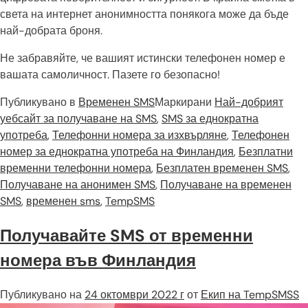
света на интернет анонимността понякога може да бъде
най-добрата броня.
Не забравяйте, че вашият истински телефонен номер е
вашата самоличност. Пазете го безопасно!
Публикувано в
Временен SMS
Маркирани
Най-добрият
уебсайт за получаване на SMS
,
SMS за еднократна
употреба
,
Телефонни номера за изхвърляне
,
Телефонен
номер за еднократна употреба на Финландия
,
Безплатни
временни телефонни номера
,
Безплатен временен SMS
,
Получаване на анонимен SMS
,
Получаване на временен
SMS
,
временен sms
,
TempSMS
Получавайте SMS от временни
номера във Финландия
Публикувано на
24 октомври 2022 г
от
Екип на TempSMSS