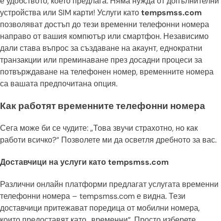
е удобството, което предлага. Няма нужда от допълнителни
устройства или SIM карти! Услуги като
tempsmss.com
позволяват достъп до тези временни телефонни номера
направо от вашия компютър или смартфон. Независимо
дали става въпрос за създаване на акаунт, еднократни
транзакции или преминаване през досадни процеси за
потвърждаване на телефонен номер, временните номера
са вашата предпочитана опция.
Как работят временните телефонни номера
Сега може би се чудите: „Това звучи страхотно, но как
работи всичко?“ Позволете ми да осветля дребното за вас.
Доставчици на услуги като tempsmss.com
Различни онлайн платформи предлагат услугата временни
телефонни номера – tempsmss.com е видна. Тези
доставчици притежават поредица от мобилни номера,
които предоставят като „временни“. Просто изберете