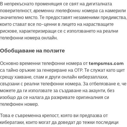
В непрекъснато променящия се свят на дигиталната
поверителност,
временни телефонни номера
са намерили
значително място. Те предоставят незаменими предимства,
които стават все по-ценни в лицето на нарастващите
рискове, характеризиращи се с използването на реални
телефонни номера онлайн.
Обобщаване на ползите
Основно временни телефонни номера от
tempsmss.com
са тайно оръжие за генериране на OTP. Те служат като щит
срещу хакване, спам и други онлайн киберзаплахи,
свързани с реални телефонни номера. За отбелязване е, че
можете да ги използвате за създаване на акаунти, без
изобщо да се налага да разкривате оригиналния си
телефонен номер.
Това е съвременна крепост, която ви предпазва от
кибератаки, които могат да доведат до тежки последици