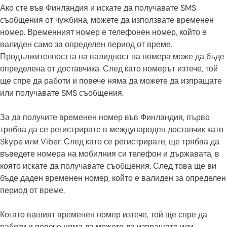
Ако сте във Финландия и искате да получавате SMS
съобщения от чужбина, можете да използвате временен
номер. Временният номер е телефонен номер, който е
валиден само за определен период от време.
Продължителността на валидност на номера може да бъде
определена от доставчика. След като номерът изтече, той
ще спре да работи и повече няма да можете да изпращате
или получавате SMS съобщения.
За да получите временен номер във Финландия, първо
трябва да се регистрирате в международен доставчик като
Skype или Viber. След като се регистрирате, ще трябва да
въведете номера на мобилния си телефон и държавата, в
която искате да получавате съобщения. След това ще ви
бъде даден временен номер, който е валиден за определен
период от време.
Когато вашият временен номер изтече, той ще спре да
работи и повече няма да можете да изпращате или