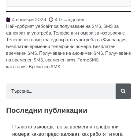
4 ноември 2024 г
4:17 следобед
Най-добрият уебсайт за получаване на SMS
,
SMS за
еднократна употреба
,
Телефонни номера за изхвърляне
,
Телефонен номер за еднократна употреба на Финландия
,
Безплатни временни телефонни номера
,
Безплатен
временен SMS
,
Получаване на анонимен SMS
,
Получаване
на временен SMS
,
временен sms
,
TempSMS
категория:
Временен SMS
Последни публикации
Пълното ръководство за временни телефонни
номера: какво представляват, как работят и кога