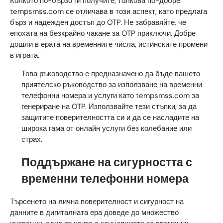
Колкото по-бързо ги получите, толкова по-добре.
tempsmss.com се отличава в този аспект, като предлага
бърз и надежден достъп до OTP. Не забравяйте, че
епохата на безкрайно чакане за OTP приключи. Добре
дошли в ерата на временните числа, истинските промени
в играта.
Това ръководство е предназначено да бъде вашето
приятелско ръководство за използване на временни
телефонни номера и услуги като tempsmss.com за
генериране на OTP. Използвайте тези стъпки, за да
защитите поверителността си и да се насладите на
широка гама от онлайн услуги без колебание или
страх.
Поддържане на сигурността с
временни телефонни номера
Търсенето на лична поверителност и сигурност на
данните в дигиталната ера доведе до множество