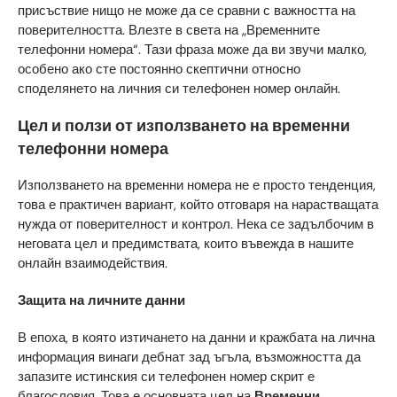
присъствие нищо не може да се сравни с важността на
поверителността. Влезте в света на „Временните
телефонни номера“. Тази фраза може да ви звучи малко,
особено ако сте постоянно скептични относно
споделянето на личния си телефонен номер онлайн.
Цел и ползи от използването на временни
телефонни номера
Използването на временни номера не е просто тенденция,
това е практичен вариант, който отговаря на нарастващата
нужда от поверителност и контрол. Нека се задълбочим в
неговата цел и предимствата, които въвежда в нашите
онлайн взаимодействия.
Защита на личните данни
В епоха, в която изтичането на данни и кражбата на лична
информация винаги дебнат зад ъгъла, възможността да
запазите истинския си телефонен номер скрит е
благословия. Това е основната цел на
Временни