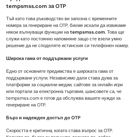
tempsmss.com за OTP
Тъй като това ръководство ви запозна с временните
номера за генериране на OTP, бихме искали да извикаме
някои вълнуващи функции на
tempsmss.com
. Това ще
служи като постоянно напомняне защо сте взели умно
решение да не споделяте истинския си телефонен номер.
Широка гама от поддържани услуги
Едно от основните предимства е широката гама от
поддържани услуги. Независимо дали става дума за
платформи за социални медии, сайтове за онлайн игри
или портали за електронна търговия, шансовете са, че
tempsmss.com е готов да обслужва вашите нужди за
генериране на OTP.
Бърз и надежден достъп до OTP
Скоростта е критична, когато става въпрос за OTP.