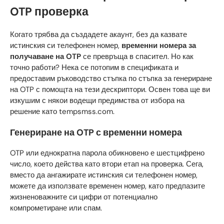
OTP проверка
Когато трябва да създадете акаунт, без да казвате
истинския си телефонен номер,
временни номера за
получаване на OTP
се превръща в спасител. Но как
точно работи? Нека се потопим в спецификата и
предоставим ръководство стъпка по стъпка за генериране
на OTP с помощта на тези дескриптори. Освен това ще ви
изкушим с някои водещи предимства от избора на
решение като tempsmss.com.
Генериране на OTP с временни номера
OTP или еднократна парола обикновено е шестцифрено
число, което действа като втори етап на проверка. Сега,
вместо да ангажирате истинския си телефонен номер,
можете да използвате временен номер, като предпазите
жизненоважните си цифри от потенциално
компрометиране или спам.