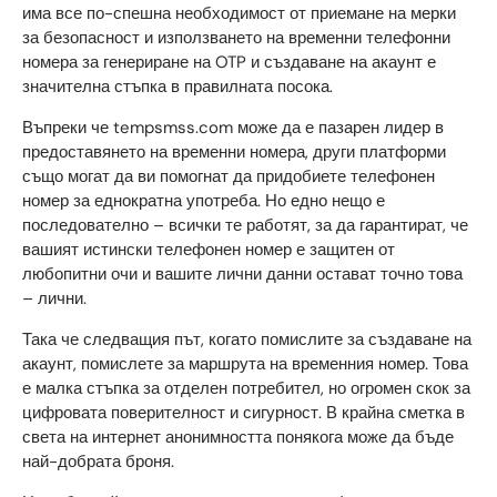
има все по-спешна необходимост от приемане на мерки
за безопасност и използването на временни телефонни
номера за генериране на OTP и създаване на акаунт е
значителна стъпка в правилната посока.
Въпреки че tempsmss.com може да е пазарен лидер в
предоставянето на временни номера, други платформи
също могат да ви помогнат да придобиете телефонен
номер за еднократна употреба. Но едно нещо е
последователно – всички те работят, за да гарантират, че
вашият истински телефонен номер е защитен от
любопитни очи и вашите лични данни остават точно това
– лични.
Така че следващия път, когато помислите за създаване на
акаунт, помислете за маршрута на временния номер. Това
е малка стъпка за отделен потребител, но огромен скок за
цифровата поверителност и сигурност. В крайна сметка в
света на интернет анонимността понякога може да бъде
най-добрата броня.