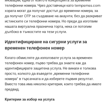
иновации, една от които е концепцията за временни
телефонни номера. Чрез доставчици като tempsmss.com
хората могат да получат достъп до временни номера, за
да получат OTP за създаване на акаунти, без да разкриват
истинските си телефонни номера. Но преди да изготвим
нашата виртуална празнична торта, нека се потопим
дълбоко в тънкостите на тези услуги.
Идентифициране на сигурни услуги за
временен телефонен номер
Когато обмисляте да използвате услуга за временен
телефонен номер, първо трябва да знаете как да
идентифицирате защитена услуга. Не винаги е толкова
просто, колкото да въведете „временни телефонни
номера“ в търсачката и да изберете първия резултат.
Вместо това има няколко критерия, които трябва да имате
предвид.
Критерии за избор на услуга