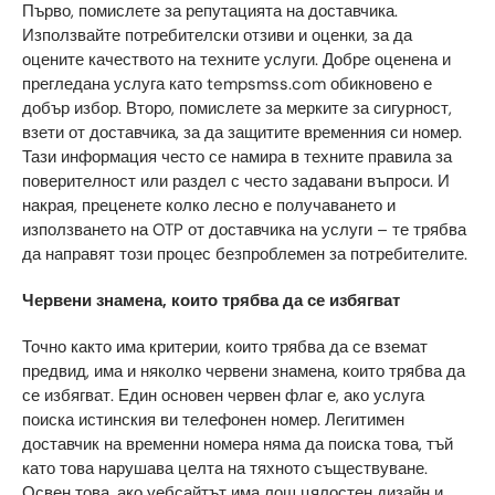
Първо, помислете за репутацията на доставчика.
Използвайте потребителски отзиви и оценки, за да
оцените качеството на техните услуги. Добре оценена и
прегледана услуга като tempsmss.com обикновено е
добър избор. Второ, помислете за мерките за сигурност,
взети от доставчика, за да защитите временния си номер.
Тази информация често се намира в техните правила за
поверителност или раздел с често задавани въпроси. И
накрая, преценете колко лесно е получаването и
използването на OTP от доставчика на услуги – те трябва
да направят този процес безпроблемен за потребителите.
Червени знамена, които трябва да се избягват
Точно както има критерии, които трябва да се вземат
предвид, има и няколко червени знамена, които трябва да
се избягват. Един основен червен флаг е, ако услуга
поиска истинския ви телефонен номер. Легитимен
доставчик на временни номера няма да поиска това, тъй
като това нарушава целта на тяхното съществуване.
Освен това, ако уебсайтът има лош цялостен дизайн и