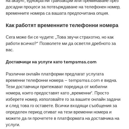
на акаунт, еднократни транзакции или преминаване през
досадни процеси за потвърждаване на телефонен номер,
временните номера са вашата предпочитана опция.
Как работят временните телефонни номера
Сега може би се чудите: „Това звучи страхотно, но как
работи всичко?“ Позволете ми да осветля дребното за
вас.
Доставчици на услуги като tempsmss.com
Различни онлайн платформи предлагат услугата
временни телефонни номера – tempsmss.com е видна.
Тези доставчици притежават поредица от мобилни
номера, които предоставят като „временни“. Просто
изберете номер, използвайте го за вашите онлайн задачи
и след това го оставете. Всички входящи съобщения за
определен период отиват на тези временни номера и
можете да ги прочетете в платформата на доставчика на
услуги.