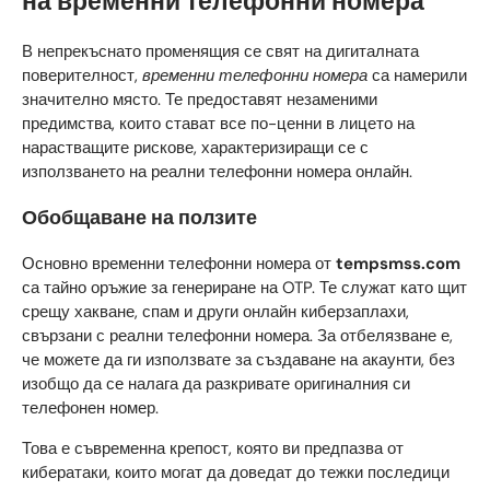
на временни телефонни номера
В непрекъснато променящия се свят на дигиталната
поверителност,
временни телефонни номера
са намерили
значително място. Те предоставят незаменими
предимства, които стават все по-ценни в лицето на
нарастващите рискове, характеризиращи се с
използването на реални телефонни номера онлайн.
Обобщаване на ползите
Основно временни телефонни номера от
tempsmss.com
са тайно оръжие за генериране на OTP. Те служат като щит
срещу хакване, спам и други онлайн киберзаплахи,
свързани с реални телефонни номера. За отбелязване е,
че можете да ги използвате за създаване на акаунти, без
изобщо да се налага да разкривате оригиналния си
телефонен номер.
Това е съвременна крепост, която ви предпазва от
кибератаки, които могат да доведат до тежки последици