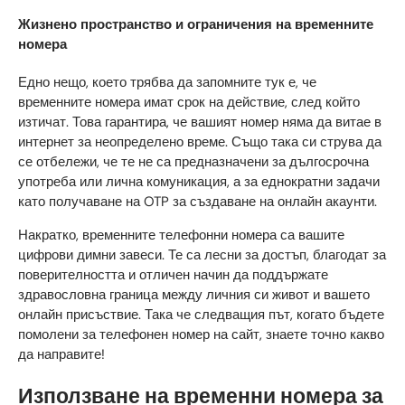
Жизнено пространство и ограничения на временните
номера
Едно нещо, което трябва да запомните тук е, че
временните номера имат срок на действие, след който
изтичат. Това гарантира, че вашият номер няма да витае в
интернет за неопределено време. Също така си струва да
се отбележи, че те не са предназначени за дългосрочна
употреба или лична комуникация, а за еднократни задачи
като получаване на OTP за създаване на онлайн акаунти.
Накратко, временните телефонни номера са вашите
цифрови димни завеси. Те са лесни за достъп, благодат за
поверителността и отличен начин да поддържате
здравословна граница между личния си живот и вашето
онлайн присъствие. Така че следващия път, когато бъдете
помолени за телефонен номер на сайт, знаете точно какво
да направите!
Използване на временни номера за