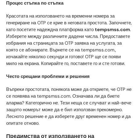
Процес стъпка по стъпка
Красотата на използването на временни номера за
генериране на OTP се крие в неговата простота. Започнете,
като посетите надеждна платформа като
tempsmss.com
.
Изберете между различните дадени числа. Предоставете
избрания на страницата за OTP заявка на услугата, за
която се абонирате. Върнете се на tempsmss.com.,
изчакайте няколко секунди и готово! OTP ще се появи
мило на екрана. Копирайте го, поставете го и сте готови.
Често срещани проблеми и решения
Въпреки простотата, понякога може да откриете, че OTP не
се появява на tempsmss.com. Означава ли да биете
аларма? Категорично не. Тези неща се случват и най-вече
защото номерът може да е бил използван прекомерно.
Лесното решение е да изберете друг временен номер и да
опитате отново.
Предимства от използването на