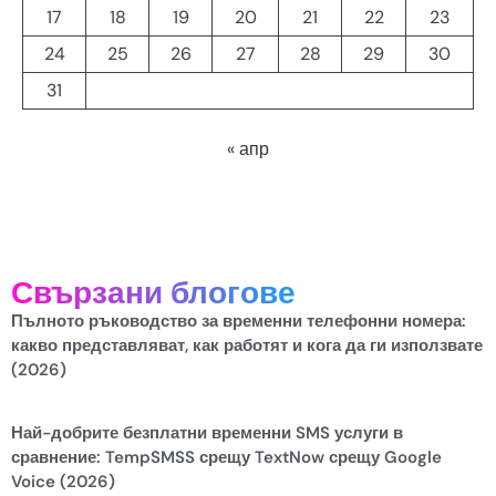
17
18
19
20
21
22
23
24
25
26
27
28
29
30
31
« апр
Свързани блогове
Пълното ръководство за временни телефонни номера:
какво представляват, как работят и кога да ги използвате
(2026)
Най-добрите безплатни временни SMS услуги в
сравнение: TempSMSS срещу TextNow срещу Google
Voice (2026)