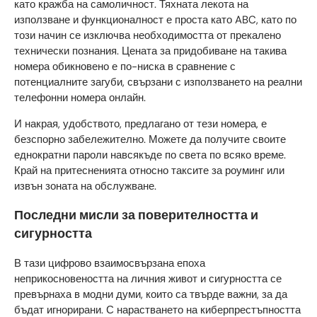
като кражба на самоличност. Тяхната лекота на
използване и функционалност е проста като ABC, като по
този начин се изключва необходимостта от прекалено
технически познания. Цената за придобиване на такива
номера обикновено е по-ниска в сравнение с
потенциалните загуби, свързани с използването на реални
телефонни номера онлайн.
И накрая, удобството, предлагано от тези номера, е
безспорно забележително. Можете да получите своите
еднократни пароли навсякъде по света по всяко време.
Край на притесненията относно таксите за роуминг или
извън зоната на обслужване.
Последни мисли за поверителността и
сигурността
В тази цифрово взаимосвързана епоха
неприкосновеността на личния живот и сигурността се
превърнаха в модни думи, които са твърде важни, за да
бъдат игнорирани. С нарастването на киберпрестъпността