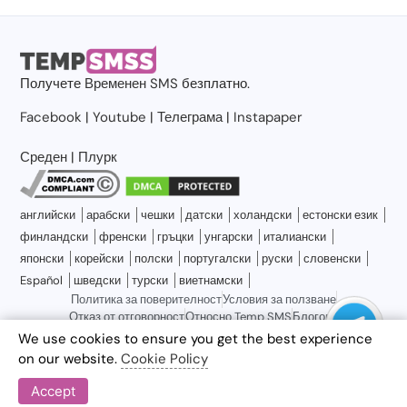
Получете
Временен SMS
безплатно.
Facebook
|
Youtube
|
Телеграма
|
Instapaper
Среден
|
Плурк
английски
арабски
чешки
датски
холандски
естонски език
финландски
френски
гръцки
унгарски
италиански
японски
корейски
полски
португалски
руски
словенски
Español
шведски
турски
виетнамски
Политика за поверителност
Условия за ползване
Отказ от отговорност
Относно Temp SMS
Блогове
Свържете се с нас
Карта на сайта
We use cookies to ensure you get the best experience
on our website.
Cookie Policy
Accept
© 2026 Temp SMS, всички права запазени.