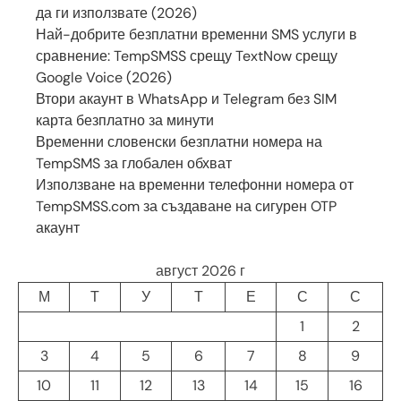
да ги използвате (2026)
Най-добрите безплатни временни SMS услуги в
сравнение: TempSMSS срещу TextNow срещу
Google Voice (2026)
Втори акаунт в WhatsApp и Telegram без SIM
карта безплатно за минути
Временни словенски безплатни номера на
TempSMS за глобален обхват
Използване на временни телефонни номера от
TempSMSS.com за създаване на сигурен OTP
акаунт
август 2026 г
М
Т
У
Т
Е
С
С
1
2
3
4
5
6
7
8
9
10
11
12
13
14
15
16