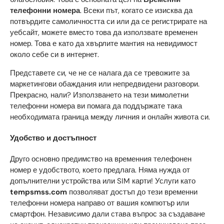
телефонни номера
. Всеки път, когато се изисква да
потвърдите самоличността си или да се регистрирате на
уебсайт, можете вместо това да използвате временен
номер. Това е като да хвърлите мантия на невидимост
около себе си в интернет.
Представете си, че не се налага да се тревожите за
маркетингови обаждания или непредвидени разговори.
Прекрасно, нали? Използването на тези мимолетни
телефонни номера ви помага да поддържате така
необходимата граница между личния и онлайн живота си.
Удобство и достъпност
Друго основно предимство на временния телефонен
номер е удобството, което предлага. Няма нужда от
допълнителни устройства или SIM карти! Услуги като
tempsmss.com
позволяват достъп до тези временни
телефонни номера направо от вашия компютър или
смартфон. Независимо дали става въпрос за създаване