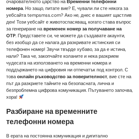
очарователното царство на
Временни телефонни
номера
. Но защо, питате вие? Е, чували ли сте някога за
уебсайта tempsmss.com? Ако не, днес е вашият щастлив
ден! Този уебсайт е животоспасяващ, когато става въпрос
за генериране на
временен номер за получаване на
OTP
. Представете си, че можете да създавате акаунти,
без изобщо да се налага да разкривате истинския си
телефонен номер! Звучи твърде хубаво, за да е истина,
нали? Така че, закопчайте коланите и нека разкрием
чудесата на използването на временни номера и
поддържането на цифровия ни отпечатък под контрол. С
това
онлайн ръководство за поверителност
, вие сте на
път да разкриете тайните на безопасната, лична и
безпроблемна цифрова комуникация. Пътуването започва,
хора!
Разбиране на временните
телефонни номера
В ерата на постоянна комуникация и дигитално