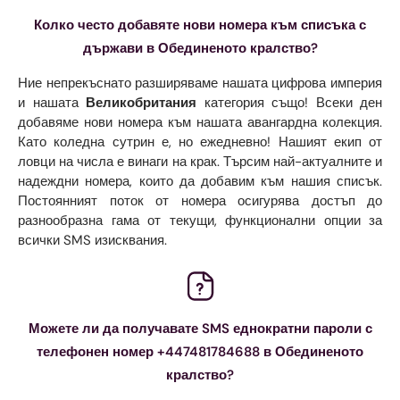
Колко често добавяте нови номера към списъка с
държави в Обединеното кралство?
Ние непрекъснато разширяваме нашата цифрова империя
и нашата
Великобритания
категория също! Всеки ден
добавяме нови номера към нашата авангардна колекция.
Като коледна сутрин е, но ежедневно! Нашият екип от
ловци на числа е винаги на крак. Търсим най-актуалните и
надеждни номера, които да добавим към нашия списък.
Постоянният поток от номера осигурява достъп до
разнообразна гама от текущи, функционални опции за
всички SMS изисквания.
Можете ли да получавате SMS еднократни пароли с
телефонен номер +447481784688 в Обединеното
кралство?