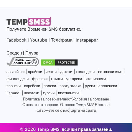
Получете
Временен SMS
безплатно.
Facebook
|
Youtube
|
Телеграма
|
Instapaper
Среден
|
Плурк
английски
арабски
чешки
датски
холандски
естонски език
финландски
френски
гръцки
унгарски
италиански
японски
корейски
полски
португалски
руски
словенски
Español
шведски
турски
виетнамски
Политика за поверителност
Условия за ползване
Отказ от отговорност
Относно Temp SMS
Блогове
Свържете се с нас
Карта на сайта
© 2026 Temp SMS, всички права запазени.