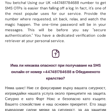
You betcha! Using our UK +447481784688 number to get
SMS OTPs is easier than falling off a log. In fact, it's one of
the most popular uses for our service. Provide the
number where requested, sit back, relax, and watch the
magic happen. The one-time password will be in your
messages. This will be before you say "secure
authentication." You have a dedicated verification code
retriever at your personal service.
Има ли някаква опасност при получаване на SMS
онлайн от номер +447481784688 в Обединеното
кралство?
Няма шанс! Ние се фокусираме върху вашата сигурност,
изграждайки нашата услуга около принципите на защита.
Сигурно е като Форт Нокс и безопасно като къщите.
Вашето спокойствие е наш основен приоритет. Ето защо
въведохме силни мерки за сигурност, за да защитим