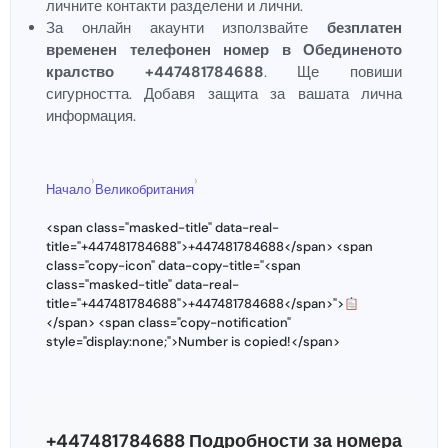
личните контакти разделени и лични.
За онлайн акаунти използвайте
безплатен
временен телефонен номер в Обединеното
кралство +447481784688
. Ще повиши
сигурността. Добавя защита за вашата лична
информация.
›
›
Начало
Великобритания
<span class="masked-title" data-real-
title="+447481784688">+447481784688</span> <span
class="copy-icon" data-copy-title="<span
class="masked-title" data-real-
title="+447481784688">+447481784688</span>">
</span> <span class="copy-notification"
style="display:none;">Number is copied!</span>
+447481784688 Подробности за номера