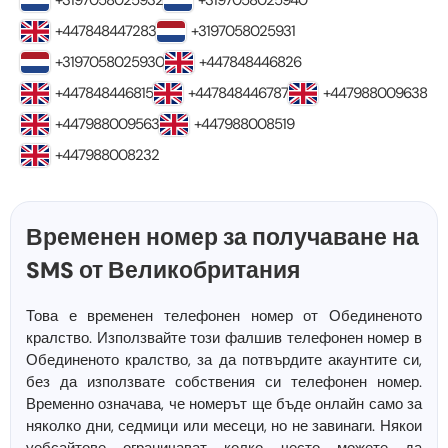
+3197058025932
+3197058025940
+447848447283
+3197058025931
+3197058025930
+447848446826
+447848446815
+447848446787
+447988009638
+447988009563
+447988008519
+447988008232
Временен номер за получаване на
SMS от Великобритания
Това е временен телефонен номер от Обединеното
кралство. Използвайте този фалшив телефонен номер в
Обединеното кралство, за да потвърдите акаунтите си,
без да използвате собствения си телефонен номер.
Временно означава, че номерът ще бъде онлайн само за
няколко дни, седмици или месеци, но не завинаги. Някои