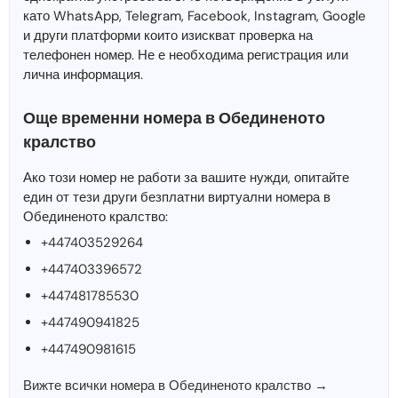
като WhatsApp, Telegram, Facebook, Instagram, Google
и други платформи които изискват проверка на
телефонен номер. Не е необходима регистрация или
лична информация.
Още временни номера в Обединеното
кралство
Ако този номер не работи за вашите нужди, опитайте
един от тези други безплатни виртуални номера в
Обединеното кралство:
+447403529264
+447403396572
+447481785530
+447490941825
+447490981615
Вижте всички номера в Обединеното кралство →