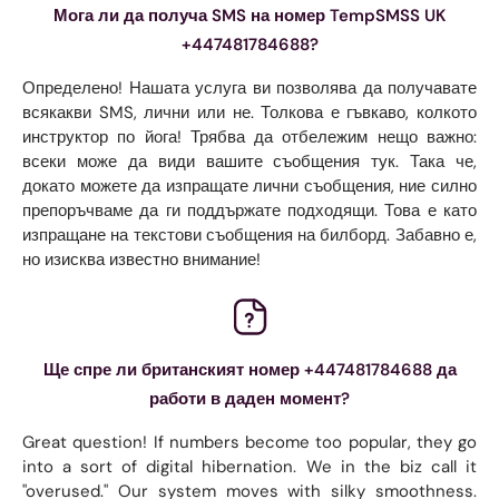
Мога ли да получа SMS на номер TempSMSS UK
+447481784688?
Определено! Нашата услуга ви позволява да получавате
всякакви SMS, лични или не. Толкова е гъвкаво, колкото
инструктор по йога! Трябва да отбележим нещо важно:
всеки може да види вашите съобщения тук. Така че,
докато можете да изпращате лични съобщения, ние силно
препоръчваме да ги поддържате подходящи. Това е като
изпращане на текстови съобщения на билборд. Забавно е,
но изисква известно внимание!
Ще спре ли британският номер +447481784688 да
работи в даден момент?
Great question! If numbers become too popular, they go
into a sort of digital hibernation. We in the biz call it
"overused." Our system moves with silky smoothness.