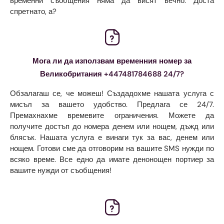
временни съобщения няма да висят вечно. Доста
спретнато, а?
Мога ли да използвам временния номер за
Великобритания +447481784688 24/7?
Обзалагаш се, че можеш! Създадохме нашата услуга с
мисъл за вашето удобство. Предлага се 24/7.
Премахнахме времевите ограничения. Можете да
получите достъп до номера денем или нощем, дъжд или
блясък. Нашата услуга е винаги тук за вас, денем или
нощем. Готови сме да отговорим на вашите SMS нужди по
всяко време. Все едно да имате денонощен портиер за
вашите нужди от съобщения!