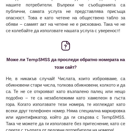
нашите потребители. Въпреки че съобщенията са
публични, самата услуга не представлява присъща
опасност. Това е като четене на обществено табло за
обяви – самият акт на четене не е рисковано. Така че не
се колебайте да използвате нашата услуга с увереност!
Може ли TempSMSS да проследи обратно номерата на
този сайт?
Не, в никакъв случай! Числата, които изброяваме, са
обикновени стари числа, толкова обикновени, колкото и да
са. Те не се открояват като възпалено палец или нещо
подобно – те са незабележими като хамелеон в гъста
гора. Когато използвате тези номера, те изглеждат като
всеки друг телефонен номер. Няма специална маркировка
или идентификатор, който да ги свързва с TempSMSS.
Така че можете да ги използвате без притеснение, като се
слеете с тълпата от редовни потребители на номера!