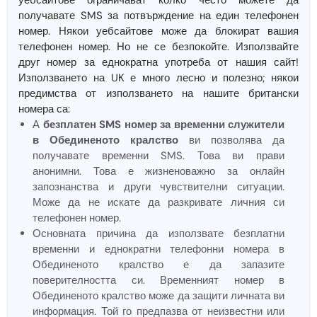
уебсайтове ограничават колко често можете да
получавате SMS за потвърждение на един телефонен
номер. Някои уебсайтове може да блокират вашия
телефонен номер. Но не се безпокойте. Използвайте
друг номер за еднократна употреба от нашия сайт!
Използването на UK е много лесно и полезно; някои
предимства от използването на нашите британски
номера са:
А
безплатен SMS номер за временни служители
в Обединеното кралство
ви позволява да
получавате временни SMS. Това ви прави
анонимни. Това е жизненоважно за онлайн
запознанства и други чувствителни ситуации.
Може да не искате да разкривате личния си
телефонен номер.
Основната причина да използвате безплатни
временни и еднократни телефонни номера в
Обединеното кралство е да запазите
поверителността си. Временният номер в
Обединеното кралство може да защити личната ви
информация. Той го предпазва от неизвестни или