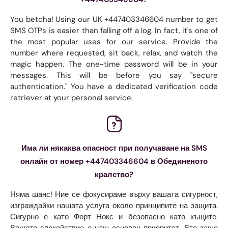
You betcha! Using our UK +447403346604 number to get
SMS OTPs is easier than falling off a log. In fact, it's one of
the most popular uses for our service. Provide the
number where requested, sit back, relax, and watch the
magic happen. The one-time password will be in your
messages. This will be before you say "secure
authentication." You have a dedicated verification code
retriever at your personal service.
Има ли някаква опасност при получаване на SMS
онлайн от номер +447403346604 в Обединеното
кралство?
Няма шанс! Ние се фокусираме върху вашата сигурност,
изграждайки нашата услуга около принципите на защита.
Сигурно е като Форт Нокс и безопасно като къщите.
Вашето спокойствие е наш основен приоритет. Ето защо