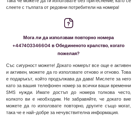
Така че можете да ги използвате без притеснение, като се
слеете с тълпата от редовни потребители на номера!
Мога ли да използвам повторно номера
+447403346604 в Обединеното кралство, когато
пожелая?
Със сигурност можете! Докато номерът все още е активен
и активен, можете да го използвате отново и отново. Това
е подаръкът, който продължава да дава! Мислете за него
като за вашия телефонен номер за всички ваши временни
SMS нужди. Имате достъп до номера толкова често,
колкото ви е необходим. Не забравяйте, че докато вие
можете да го използвате повторно, другите също могат,
така че е най-добре за нечувствителна информация.