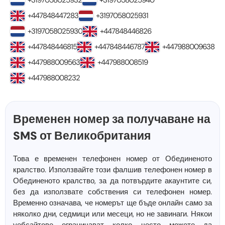
+3197058025932
+3197058025940
+447848447283
+3197058025931
+3197058025930
+447848446826
+447848446815
+447848446787
+447988009638
+447988009563
+447988008519
+447988008232
Временен номер за получаване на
SMS от Великобритания
Това е временен телефонен номер от Обединеното
кралство. Използвайте този фалшив телефонен номер в
Обединеното кралство, за да потвърдите акаунтите си,
без да използвате собствения си телефонен номер.
Временно означава, че номерът ще бъде онлайн само за
няколко дни, седмици или месеци, но не завинаги. Някои