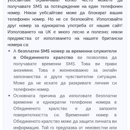
уебсайтове ограничават колко често можете да
получавате SMS за потвърждение на един телефонен
номер. Някои уебсайтове може да блокират вашия
телефонен номер. Но не се безпокойте. Използвайте
друг номер за еднократна употреба от нашия сайт!
Използването на UK е много лесно и полезно; някои
предимства от използването на нашите британски
номера са:
А
безплатен SMS номер за временни служители
в Обединеното кралство
ви позволява да
получавате временни SMS. Това ви прави
анонимни. Това е жизненоважно за онлайн
запознанства и други чувствителни ситуации.
Може да не искате да разкривате личния си
телефонен номер.
Основната причина да използвате безплатни
временни и еднократни телефонни номера в
Обединеното кралство е да запазите
поверителността си. Временният номер в
Обединеното кралство може да защити личната ви
информация. Той го предпазва от неизвестни или