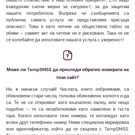
въведохме силни мерки за сигурност, за да защитим
нашите потребители. Въпреки че съобщенията са
публични, самата услуга не представлява присъща
опасност. Това е като четене на обществено табло за
обяви – самият акт на четене не е рисковано. Така че не
се колебайте да използвате нашата услуга с увереност!
Може ли TempSMSS да проследи обратно номерата на
този сайт?
Не, в никакъв случай! Числата, които изброяваме, са
обикновени стари числа, толкова обикновени, колкото и да
са. Те не се открояват като възпалено палец или нещо
подобно – те са незабележими като хамелеон в гъста
гора. Когато използвате тези номера, те изглеждат като
всеки друг телефонен номер. Няма специална маркировка
или идентификатор, който да ги свързва с TempSMSS.