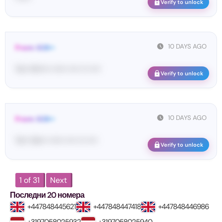
Verify to unlock
10 DAYS AGO
From: 628••
Yo•• Hi••••• •••••• •••• ••• ••••
Verify to unlock
10 DAYS AGO
From: 628••
Yo•• Ve••• •••••• •••• ••• ••••
Verify to unlock
1 of 31
Next
Последни 20 номера
+447848445621
+447848447418
+447848446986