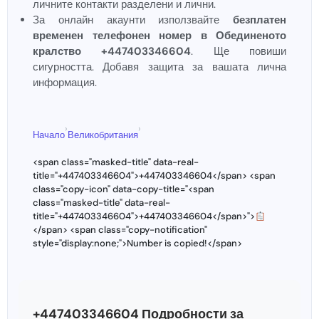
личните контакти разделени и лични.
За онлайн акаунти използвайте
безплатен
временен телефонен номер в Обединеното
кралство +447403346604
. Ще повиши
сигурността. Добавя защита за вашата лична
информация.
›
›
Начало
Великобритания
<span class="masked-title" data-real-
title="+447403346604">+447403346604</span> <span
class="copy-icon" data-copy-title="<span
class="masked-title" data-real-
title="+447403346604">+447403346604</span>">
</span> <span class="copy-notification"
style="display:none;">Number is copied!</span>
+447403346604 Подробности за