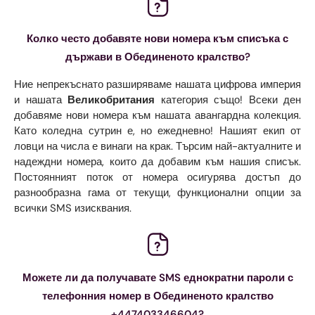
Колко често добавяте нови номера към списъка с
държави в Обединеното кралство?
Ние непрекъснато разширяваме нашата цифрова империя
и нашата
Великобритания
категория също! Всеки ден
добавяме нови номера към нашата авангардна колекция.
Като коледна сутрин е, но ежедневно! Нашият екип от
ловци на числа е винаги на крак. Търсим най-актуалните и
надеждни номера, които да добавим към нашия списък.
Постоянният поток от номера осигурява достъп до
разнообразна гама от текущи, функционални опции за
всички SMS изисквания.
Можете ли да получавате SMS еднократни пароли с
телефонния номер в Обединеното кралство
+447403346604?