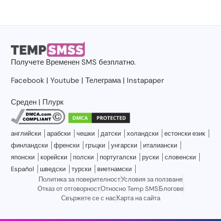
Получете
Временен SMS
безплатно.
Facebook
|
Youtube
|
Телеграма
|
Instapaper
Среден
|
Плурк
английски
арабски
чешки
датски
холандски
естонски език
финландски
френски
гръцки
унгарски
италиански
японски
корейски
полски
португалски
руски
словенски
Español
шведски
турски
виетнамски
Политика за поверителност
Условия за ползване
Отказ от отговорност
Относно Temp SMS
Блогове
Свържете се с нас
Карта на сайта