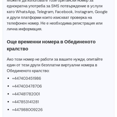
Можете да използвате този британски номер за
еднократна употреба за SMS потвърждение в услуги
като WhatsApp, Telegram, Facebook, Instagram, Google
и други платформи които изискват проверка на
телефонен номер. Не е необходима регистрация или
лична информация.
Още временни номера в Обединеното
кралство
Ако този номер не работи за вашите нужди, опитайте
един от тези други безплатни виртуални номера в
Обединеното кралство:
+447403451986
+447403478706
+447481782001
+447853141281
+447988009226