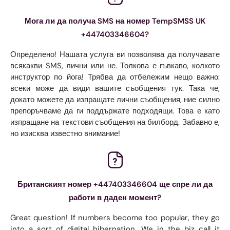
Мога ли да получа SMS на номер TempSMSS UK
+447403346604?
Определено! Нашата услуга ви позволява да получавате
всякакви SMS, лични или не. Толкова е гъвкаво, колкото
инструктор по йога! Трябва да отбележим нещо важно:
всеки може да види вашите съобщения тук. Така че,
докато можете да изпращате лични съобщения, ние силно
препоръчваме да ги поддържате подходящи. Това е като
изпращане на текстови съобщения на билборд. Забавно е,
но изисква известно внимание!
Британският номер +447403346604 ще спре ли да
работи в даден момент?
Great question! If numbers become too popular, they go
into a sort of digital hibernation. We in the biz call it