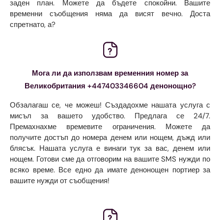
заден план. Можете да бъдете спокойни. Вашите
временни съобщения няма да висят вечно. Доста
спретнато, а?
Мога ли да използвам временния номер за
Великобритания +447403346604 денонощно?
Обзалагаш се, че можеш! Създадохме нашата услуга с
мисъл за вашето удобство. Предлага се 24/7.
Премахнахме времевите ограничения. Можете да
получите достъп до номера денем или нощем, дъжд или
блясък. Нашата услуга е винаги тук за вас, денем или
нощем. Готови сме да отговорим на вашите SMS нужди по
всяко време. Все едно да имате денонощен портиер за
вашите нужди от съобщения!