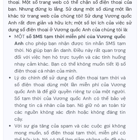
thoại. Một số trang web có thể chặn số điện thoại của
bạn. Nhưng đừng lo lắng. Sử dụng một số dùng một lần
khác từ trang web của chúng tôi! Sử dụng Vương quốc
Anh rất đơn giản và hữu ích; một số lợi ích của việc sử
dụng số điện thoại ở Vương quốc Anh của chúng tôi là:
MỘT
số SMS tạm thời miễn phí của Vương quốc
Anh
cho phép bạn nhận được tin nhắn SMS tạm
thời. Nó giúp bạn ẩn danh. Điều này rất quan trọng
đối với việc hẹn hò trực tuyến và các tình huống
nhạy cảm khác. Bạn có thể không muốn tiết lộ số
điện thoại cá nhân của mình.
Lý do chính để sử dụng số điện thoại tạm thời và
số điện thoại dùng một lần miễn phí của Vương
quốc Anh là để giữ quyền riêng tư của một người.
Số tạm thời của Vương quốc Anh có thể bảo vệ
thông tin cá nhân của bạn. Nó giữ nó an toàn từ
các nguồn không xác định hoặc không đáng tin
cậy.
Với sự gia tăng của spam và các cuộc gọi không
mong muốn, số điện thoại tạm thời, miễn phí có
thể hữu ích. Nó có thể làm giảm những vấn đề này