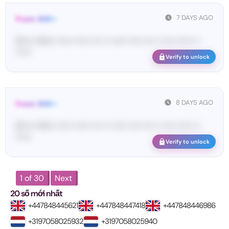
7 DAYS AGO
From: SHE••
[S••••• SH••• •••••• •••••• •••• •• •••••• ••••• •••• •• ••••• •••••• ••
••••••
Verify to unlock
8 DAYS AGO
From: SHE••
[S••••• SH••• •••••• •••••• •••• •• •••••• ••••• •••• •• ••••• •••••• ••
••••••
Verify to unlock
1 of 30
Next
20 số mới nhất
+447848445621
+447848447418
+447848446986
+3197058025932
+3197058025940