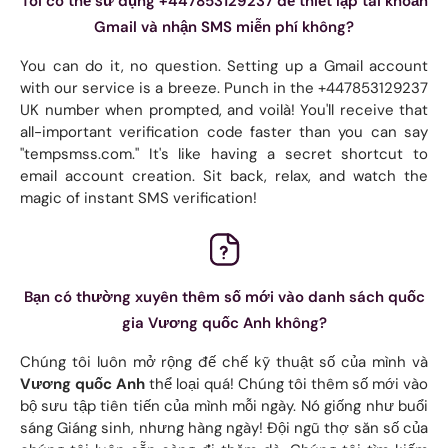
Tôi có thể sử dụng +447853129237 để thiết lập tài khoản
Gmail và nhận SMS miễn phí không?
You can do it, no question. Setting up a Gmail account
with our service is a breeze. Punch in the +447853129237
UK number when prompted, and voilà! You'll receive that
all-important verification code faster than you can say
"tempsmss.com." It's like having a secret shortcut to
email account creation. Sit back, relax, and watch the
magic of instant SMS verification!
Bạn có thường xuyên thêm số mới vào danh sách quốc
gia Vương quốc Anh không?
Chúng tôi luôn mở rộng đế chế kỹ thuật số của mình và
Vương quốc Anh
thể loại quá! Chúng tôi thêm số mới vào
bộ sưu tập tiên tiến của mình mỗi ngày. Nó giống như buổi
sáng Giáng sinh, nhưng hàng ngày! Đội ngũ thợ săn số của