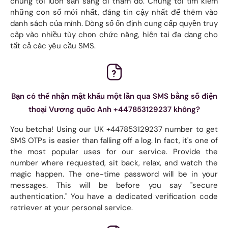
chúng tôi luôn sẵn sàng đi thăm dò. Chúng tôi tìm kiếm
những con số mới nhất, đáng tin cậy nhất để thêm vào
danh sách của mình. Dòng số ổn định cung cấp quyền truy
cập vào nhiều tùy chọn chức năng, hiện tại đa dạng cho
tất cả các yêu cầu SMS.
Bạn có thể nhận mật khẩu một lần qua SMS bằng số điện
thoại Vương quốc Anh +447853129237 không?
You betcha! Using our UK +447853129237 number to get
SMS OTPs is easier than falling off a log. In fact, it's one of
the most popular uses for our service. Provide the
number where requested, sit back, relax, and watch the
magic happen. The one-time password will be in your
messages. This will be before you say "secure
authentication." You have a dedicated verification code
retriever at your personal service.