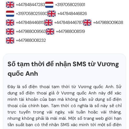
+447848447283
+3197058025931
+3197058025930
+447848446826
+447848446815
+447848446787
+447988009638
+447988009563
+447988008519
+447988008232
Số tạm thời để nhận SMS từ Vương
quốc Anh
Đây là số điện thoại tạm thời từ Vương quốc Anh. Sử
dụng số điện thoại giả ở Vương quốc Anh này để xác
minh tài khoản của bạn mà không cần sử dụng số điện
thoại của chính bạn. Tạm thời có nghĩa là số này sẽ chỉ
trực tuyến trong vài ngày, vài tuần hoặc vài tháng,
nhưng không phải là mãi mãi. Một số trang web giới hạn
tần suất bạn có thể nhận SMS xác minh tới một số điện