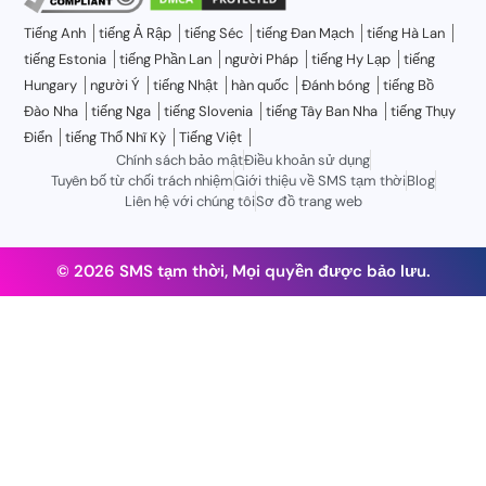
Tiếng Anh
tiếng Ả Rập
tiếng Séc
tiếng Đan Mạch
tiếng Hà Lan
tiếng Estonia
tiếng Phần Lan
người Pháp
tiếng Hy Lạp
tiếng
Hungary
người Ý
tiếng Nhật
hàn quốc
Đánh bóng
tiếng Bồ
Đào Nha
tiếng Nga
tiếng Slovenia
tiếng Tây Ban Nha
tiếng Thụy
Điển
tiếng Thổ Nhĩ Kỳ
Tiếng Việt
Chính sách bảo mật
Điều khoản sử dụng
Tuyên bố từ chối trách nhiệm
Giới thiệu về SMS tạm thời
Blog
Liên hệ với chúng tôi
Sơ đồ trang web
© 2026 SMS tạm thời, Mọi quyền được bảo lưu.