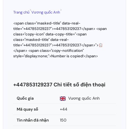
>
>
Trang chủ
Vương quốc Anh
<span class="masked-title" data-real-
title="+447853129237">+447853129237</span> <span
class="copy-icon" data-copy-title="<span
class="masked-title" data-real-
title="+447853129237">+447853129237</span>">
</span> <span class="copy-notification"
style="display:none;">Number is copied!</span>
+447853129237 Chi tiết số điện thoại
Quốc gia
Vương quốc Anh
Mã quay số
+44
Tin nhắn đã nhận
150