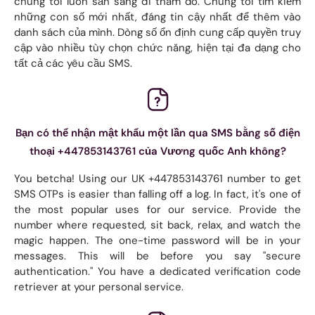
chúng tôi luôn sẵn sàng đi thăm dò. Chúng tôi tìm kiếm
những con số mới nhất, đáng tin cậy nhất để thêm vào
danh sách của mình. Dòng số ổn định cung cấp quyền truy
cập vào nhiều tùy chọn chức năng, hiện tại đa dạng cho
tất cả các yêu cầu SMS.
Bạn có thể nhận mật khẩu một lần qua SMS bằng số điện
thoại +447853143761 của Vương quốc Anh không?
You betcha! Using our UK +447853143761 number to get
SMS OTPs is easier than falling off a log. In fact, it's one of
the most popular uses for our service. Provide the
number where requested, sit back, relax, and watch the
magic happen. The one-time password will be in your
messages. This will be before you say "secure
authentication." You have a dedicated verification code
retriever at your personal service.