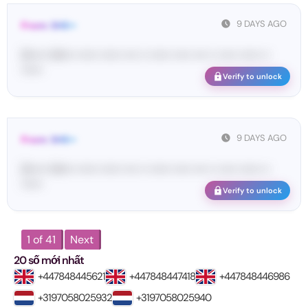
9 DAYS AGO
From: SHE••
[S••••• SH••• •••••• •••••• •••• •• •••••• ••••• •••• •• ••••• •••••• ••
••••••
Verify to unlock
9 DAYS AGO
From: SHE••
[S••••• SH••• •••••• •••••• •••• •• •••••• ••••• •••• •• ••••• •••••• ••
••••••
Verify to unlock
1 of 41
Next
20 số mới nhất
+447848445621
+447848447418
+447848446986
+3197058025932
+3197058025940