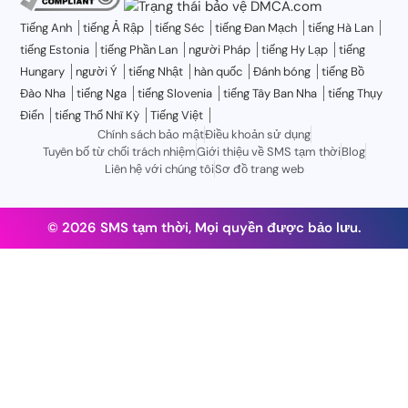
Tiếng Anh
tiếng Ả Rập
tiếng Séc
tiếng Đan Mạch
tiếng Hà Lan
tiếng Estonia
tiếng Phần Lan
người Pháp
tiếng Hy Lạp
tiếng
Hungary
người Ý
tiếng Nhật
hàn quốc
Đánh bóng
tiếng Bồ
Đào Nha
tiếng Nga
tiếng Slovenia
tiếng Tây Ban Nha
tiếng Thụy
Điển
tiếng Thổ Nhĩ Kỳ
Tiếng Việt
Chính sách bảo mật
Điều khoản sử dụng
Tuyên bố từ chối trách nhiệm
Giới thiệu về SMS tạm thời
Blog
Liên hệ với chúng tôi
Sơ đồ trang web
© 2026 SMS tạm thời, Mọi quyền được bảo lưu.