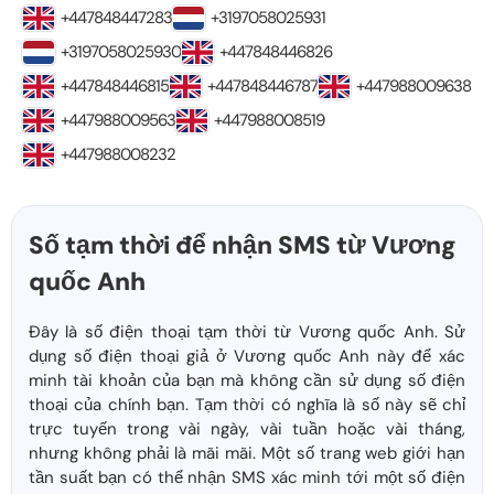
+447848447283
+3197058025931
+3197058025930
+447848446826
+447848446815
+447848446787
+447988009638
+447988009563
+447988008519
+447988008232
Số tạm thời để nhận SMS từ Vương
quốc Anh
Đây là số điện thoại tạm thời từ Vương quốc Anh. Sử
dụng số điện thoại giả ở Vương quốc Anh này để xác
minh tài khoản của bạn mà không cần sử dụng số điện
thoại của chính bạn. Tạm thời có nghĩa là số này sẽ chỉ
trực tuyến trong vài ngày, vài tuần hoặc vài tháng,
nhưng không phải là mãi mãi. Một số trang web giới hạn
tần suất bạn có thể nhận SMS xác minh tới một số điện