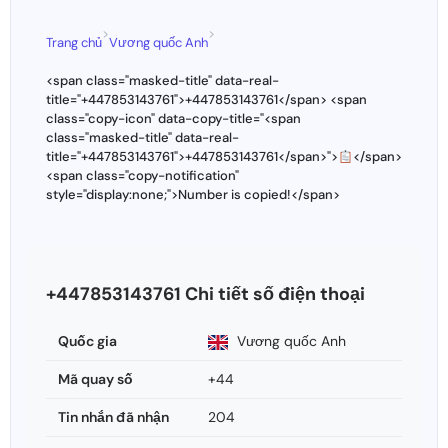
>
>
Trang chủ
Vương quốc Anh
<span class="masked-title" data-real-
title="+447853143761">+447853143761</span> <span
class="copy-icon" data-copy-title="<span
class="masked-title" data-real-
title="+447853143761">+447853143761</span>">
</span>
<span class="copy-notification"
style="display:none;">Number is copied!</span>
+447853143761 Chi tiết số điện thoại
Quốc gia
Vương quốc Anh
Mã quay số
+44
Tin nhắn đã nhận
204