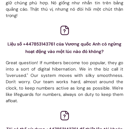
giữ chúng phù hợp. Nó giống như nhắn tin trên bảng
quảng cáo. Thật thú vị, nhưng nó đòi hỏi một chút thận
trọng!
Liệu số +447853143761 của Vương quốc Anh có ngừng
hoạt động vào một lúc nào đó không?
Great question! If numbers become too popular, they go
into a sort of digital hibernation. We in the biz call it
"overused." Our system moves with silky smoothness.
Don't worry. Our team works hard, almost around the
clock, to keep numbers active as long as possible. We're
like lifeguards for numbers, always on duty to keep them
afloat.