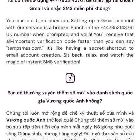
Tôi có thể sử dụng +447853143761 để thiết lập tài khoản
Gmail và nhận SMS miễn phí không?
You can do it, no question. Setting up a Gmail account
with our service is a breeze. Punch in the +447853143761
UK number when prompted, and voilà! You'll receive that
all-important verification code faster than you can say
"tempsmss.com." It's like having a secret shortcut to
email account creation. Sit back, relax, and watch the
magic of instant SMS verification!
Bạn có thường xuyên thêm số mới vào danh sách quốc
gia Vương quốc Anh không?
Chúng tôi luôn mở rộng đế chế kỹ thuật số của mình và
Vương quốc Anh
thể loại quá! Chúng tôi thêm số mới vào
bộ sưu tập tiên tiến của mình mỗi ngày. Nó giống như buổi
sáng Giáng sinh, nhưng hàng ngày! Đội ngũ thợ săn số của