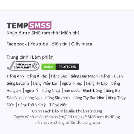
Nhận được
SMS tạm thời
Miễn phí.
Facebook
|
Youtube
|
điện tín
|
Giấy Insta
Trung bình
|
Làm phiền
Tiếng Anh
tiếng Ả Rập
tiếng Séc
tiếng Đan Mạch
tiếng Hà Lan
tiếng Estonia
tiếng Phần Lan
người Pháp
tiếng Hy Lạp
tiếng
Hungary
người Ý
tiếng Nhật
hàn quốc
Đánh bóng
tiếng Bồ
Đào Nha
tiếng Nga
tiếng Slovenia
tiếng Tây Ban Nha
tiếng Thụy
Điển
tiếng Thổ Nhĩ Kỳ
Tiếng Việt
Chính sách bảo mật
Điều khoản sử dụng
Tuyên bố từ chối trách nhiệm
Giới thiệu về SMS tạm thời
Blog
Liên hệ với chúng tôi
Sơ đồ trang web