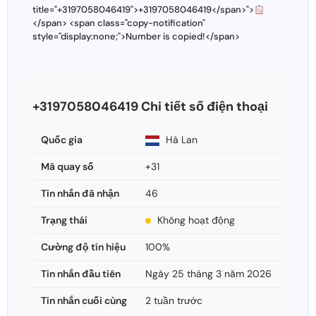
title="+3197058046419">+3197058046419</span>">
</span> <span class="copy-notification"
style="display:none;">Number is copied!</span>
+3197058046419 Chi tiết số điện thoại
Quốc gia
Hà Lan
Mã quay số
+31
Tin nhắn đã nhận
46
Trạng thái
Không hoạt động
Cường độ tín hiệu
100%
Tin nhắn đầu tiên
Ngày 25 tháng 3 năm 2026
Tin nhắn cuối cùng
2 tuần trước