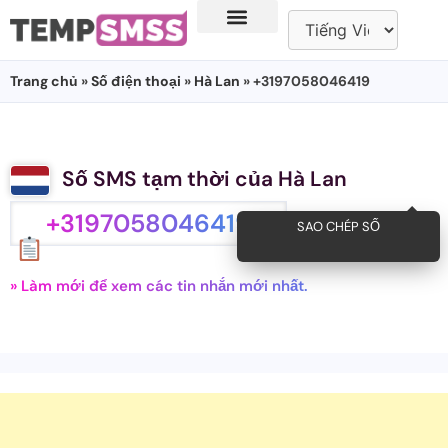
Trang chủ
»
Số điện thoại
»
Hà Lan
» +3197058046419
Số SMS tạm thời của Hà Lan
+3197058046419
SAO CHÉP SỐ
» Làm mới để xem các tin nhắn mới nhất.