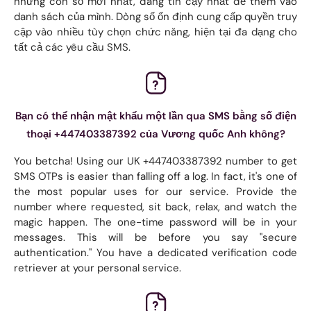
những con số mới nhất, đáng tin cậy nhất để thêm vào
danh sách của mình. Dòng số ổn định cung cấp quyền truy
cập vào nhiều tùy chọn chức năng, hiện tại đa dạng cho
tất cả các yêu cầu SMS.
Bạn có thể nhận mật khẩu một lần qua SMS bằng số điện
thoại +447403387392 của Vương quốc Anh không?
You betcha! Using our UK +447403387392 number to get
SMS OTPs is easier than falling off a log. In fact, it's one of
the most popular uses for our service. Provide the
number where requested, sit back, relax, and watch the
magic happen. The one-time password will be in your
messages. This will be before you say "secure
authentication." You have a dedicated verification code
retriever at your personal service.