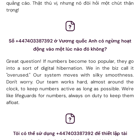
quảng cáo. Thật thú vị, nhưng nó đòi hỏi một chút thận
trọng!
Số +447403387392 ở Vương quốc Anh có ngừng hoạt
động vào một lúc nào đó không?
Great question! If numbers become too popular, they go
into a sort of digital hibernation. We in the biz call it
"overused." Our system moves with silky smoothness.
Don't worry. Our team works hard, almost around the
clock, to keep numbers active as long as possible. We're
like lifeguards for numbers, always on duty to keep them
afloat.
Tôi có thể sử dụng +447403387392 để thiết lập tài