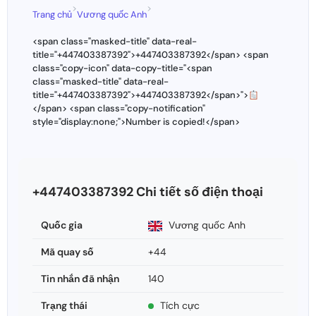
>
>
Trang chủ
Vương quốc Anh
<span class="masked-title" data-real-
title="+447403387392">+447403387392</span> <span
class="copy-icon" data-copy-title="<span
class="masked-title" data-real-
title="+447403387392">+447403387392</span>">
</span> <span class="copy-notification"
style="display:none;">Number is copied!</span>
+447403387392 Chi tiết số điện thoại
Quốc gia
Vương quốc Anh
Mã quay số
+44
Tin nhắn đã nhận
140
Trạng thái
Tích cực