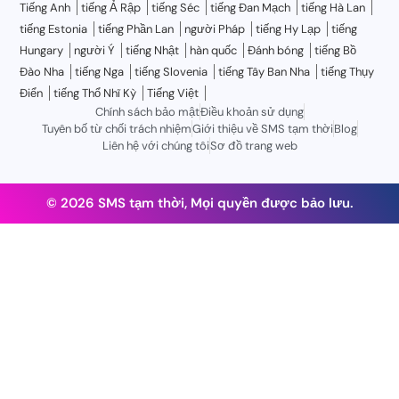
Tiếng Anh
tiếng Ả Rập
tiếng Séc
tiếng Đan Mạch
tiếng Hà Lan
tiếng Estonia
tiếng Phần Lan
người Pháp
tiếng Hy Lạp
tiếng
Hungary
người Ý
tiếng Nhật
hàn quốc
Đánh bóng
tiếng Bồ
Đào Nha
tiếng Nga
tiếng Slovenia
tiếng Tây Ban Nha
tiếng Thụy
Điển
tiếng Thổ Nhĩ Kỳ
Tiếng Việt
Chính sách bảo mật
Điều khoản sử dụng
Tuyên bố từ chối trách nhiệm
Giới thiệu về SMS tạm thời
Blog
Liên hệ với chúng tôi
Sơ đồ trang web
© 2026 SMS tạm thời, Mọi quyền được bảo lưu.