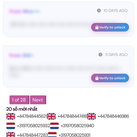
10 DAYS AGO
From: Wha•••••
<#• Yo•• •••••• ••••• •••••• ••••• ••••• •••• •••• •••• •••••• ••••••
Verify to unlock
11 DAYS AGO
From: SHE••
[S••••• SH••• •••••• •••••• •••• •• •••••• ••••• •••• •• ••••• •••••• ••
••••••
Verify to unlock
1 of 28
Next
20 số mới nhất
+447848445621
+447848447418
+447848446986
+3197058025932
+3197058025940
+447848447283
+3197058025931