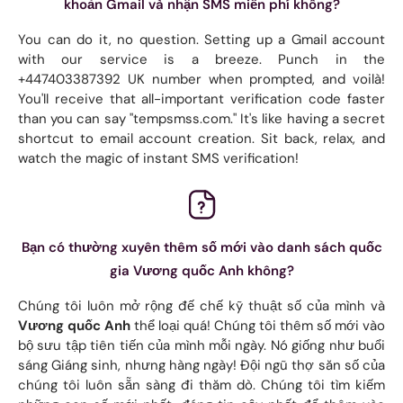
khoản Gmail và nhận SMS miễn phí không?
You can do it, no question. Setting up a Gmail account
with our service is a breeze. Punch in the
+447403387392 UK number when prompted, and voilà!
You'll receive that all-important verification code faster
than you can say "tempsmss.com." It's like having a secret
shortcut to email account creation. Sit back, relax, and
watch the magic of instant SMS verification!
Bạn có thường xuyên thêm số mới vào danh sách quốc
gia Vương quốc Anh không?
Chúng tôi luôn mở rộng đế chế kỹ thuật số của mình và
Vương quốc Anh
thể loại quá! Chúng tôi thêm số mới vào
bộ sưu tập tiên tiến của mình mỗi ngày. Nó giống như buổi
sáng Giáng sinh, nhưng hàng ngày! Đội ngũ thợ săn số của
chúng tôi luôn sẵn sàng đi thăm dò. Chúng tôi tìm kiếm