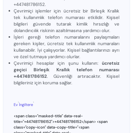
+447481786152.
Çevrimiçi işlemler için ücretsiz bir Birleşik Krallık
tek kullanımlık telefon numarası etkilidir. Kişisel
bilgileri güvende tutarak kimlik hırsızlığı ve
dolandırıcılık riskinin azaltılmasına yardımcı olur.
İşleri gereği telefon numaralarını paylaşmaları
gereken kişiler, ücretsiz tek kullanımlık numaraları
kullanabilir. İyi çalışıyorlar. Kişisel bağlantılarınızı ayrı
ve özel tutmaya yardımcı olurlar.
Çevrimiçi hesaplar için şunu kullanın:
ücretsiz
geçici Birleşik Krallık telefon numarası
+447481786152
. Güvenliği artıracaktır. Kişisel
bilgileriniz için koruma sağlar.
›
›
Ev
İngiltere
<span class="masked-title" data-real-
title="+447481786152">+447481786152</span> <span
class="copy-icon" data-copy-title="<span
class="masked-title" data-real-