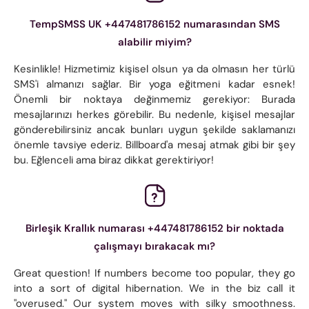
TempSMSS UK +447481786152 numarasından SMS
alabilir miyim?
Kesinlikle! Hizmetimiz kişisel olsun ya da olmasın her türlü
SMS'i almanızı sağlar. Bir yoga eğitmeni kadar esnek!
Önemli bir noktaya değinmemiz gerekiyor: Burada
mesajlarınızı herkes görebilir. Bu nedenle, kişisel mesajlar
gönderebilirsiniz ancak bunları uygun şekilde saklamanızı
önemle tavsiye ederiz. Billboard'a mesaj atmak gibi bir şey
bu. Eğlenceli ama biraz dikkat gerektiriyor!
Birleşik Krallık numarası +447481786152 bir noktada
çalışmayı bırakacak mı?
Great question! If numbers become too popular, they go
into a sort of digital hibernation. We in the biz call it
"overused." Our system moves with silky smoothness.