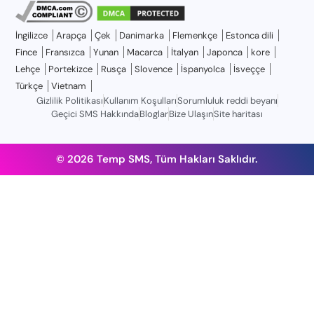
İngilizce
Arapça
Çek
Danimarka
Flemenkçe
Estonca dili
Fince
Fransızca
Yunan
Macarca
İtalyan
Japonca
kore
Lehçe
Portekizce
Rusça
Slovence
İspanyolca
İsveççe
Türkçe
Vietnam
Gizlilik Politikası
Kullanım Koşulları
Sorumluluk reddi beyanı
Geçici SMS Hakkında
Bloglar
Bize Ulaşın
Site haritası
© 2026 Temp SMS, Tüm Hakları Saklıdır.