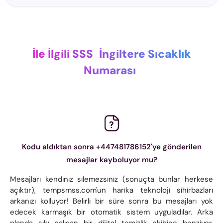
İle İlgili SSS
İngiltere Sıcaklık
Numarası
Kodu aldıktan sonra +447481786152'ye gönderilen
mesajlar kayboluyor mu?
Mesajları kendiniz silemezsiniz (sonuçta bunlar herkese
açıktır), tempsmss.com'un harika teknoloji sihirbazları
arkanızı kolluyor! Belirli bir süre sonra bu mesajları yok
edecek karmaşık bir otomatik sistem uyguladılar. Arka
planda sıkı çalışan bir dijital temizlik ekibine benziyor.