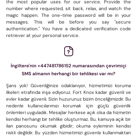
the most popular uses for our service. Provide the
number where requested, sit back, relax, and watch the
magic happen. The one-time password will be in your
messages. This will be before you say "secure
authentication." You have a dedicated verification code
retriever at your personal service.
İngiltere'nin +447481786152 numarasından çevrimiçi
SMS almanın herhangi bir tehlikesi var mı?
Şans yok! Güvenliğinize odaklanıyor, hizmetimizi koruma
ilkeleri etrafında inşa ediyoruz. Fort Knox kadar güvenli ve
evler kadar güvenli. Sizin huzurunuz bizim önceliğimizdir. Bu
nedenle kullanıcılarımızı korumak için güçlü güvenlik
önlemleri uyguladık. Mesajlar herkese açık olsa da hizmetin
kendisi herhangi bir tehlike oluşturmaz. Bu, kamuya açık bir
ilan panosunu okumak gibidir; okuma eyleminin kendisi
riskli değildir. Bu yüzden hizmetimizi güvenle kullanmaktan