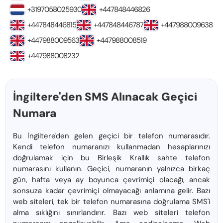
+3197058025930
+447848446826
+447848446815
+447848446787
+447988009638
+447988009563
+447988008519
+447988008232
İngiltere'den SMS Alınacak Geçici
Numara
Bu İngiltere'den gelen geçici bir telefon numarasıdır.
Kendi telefon numaranızı kullanmadan hesaplarınızı
doğrulamak için bu Birleşik Krallık sahte telefon
numarasını kullanın. Geçici, numaranın yalnızca birkaç
gün, hafta veya ay boyunca çevrimiçi olacağı, ancak
sonsuza kadar çevrimiçi olmayacağı anlamına gelir. Bazı
web siteleri, tek bir telefon numarasına doğrulama SMS'i
alma sıklığını sınırlandırır. Bazı web siteleri telefon