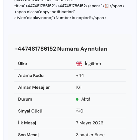
title="+447481786152">+447481786152</span>">
</span>
<span class="copy-notification"
style="display:none;">Number is copied!</span>
+447481786152 Numara Ayrıntıları
Ülke
İngiltere
Arama Kodu
+44
Alınan Mesajlar
161
Durum
Aktif
Sinyal Gücü
0
İlk Mesaj
7 Mayıs 2026
Son Mesaj
3 saatler önce