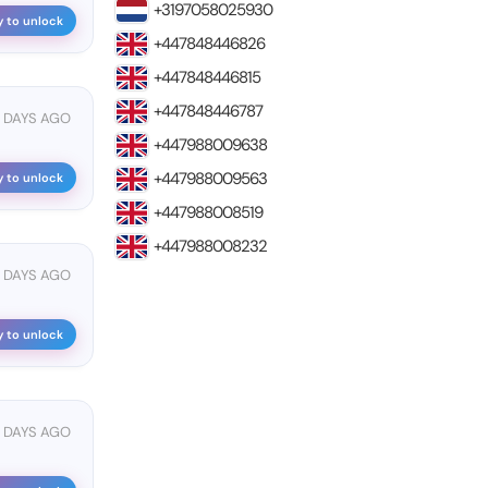
+3197058025930
y to unlock
+447848446826
+447848446815
+447848446787
5 DAYS AGO
+447988009638
+447988009563
y to unlock
+447988008519
+447988008232
 DAYS AGO
y to unlock
 DAYS AGO