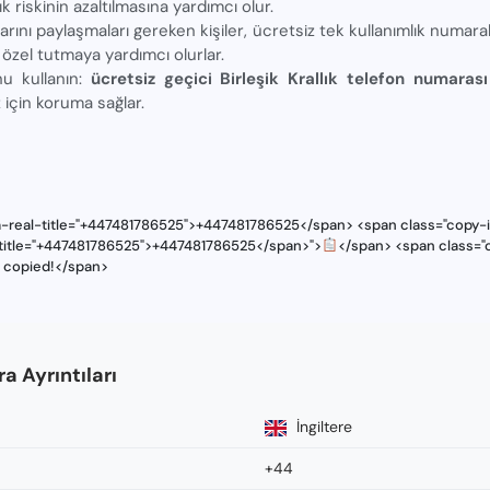
ılık riskinin azaltılmasına yardımcı olur.
rını paylaşmaları gereken kişiler, ücretsiz tek kullanımlık numaraları 
ve özel tutmaya yardımcı olurlar.
nu kullanın:
ücretsiz geçici Birleşik Krallık telefon numara
iz için koruma sağlar.
a-real-title="+447481786525">+447481786525</span> <span class="copy-i
l-title="+447481786525">+447481786525</span>">
</span> <span class="c
s copied!</span>
 Ayrıntıları
İngiltere
+44