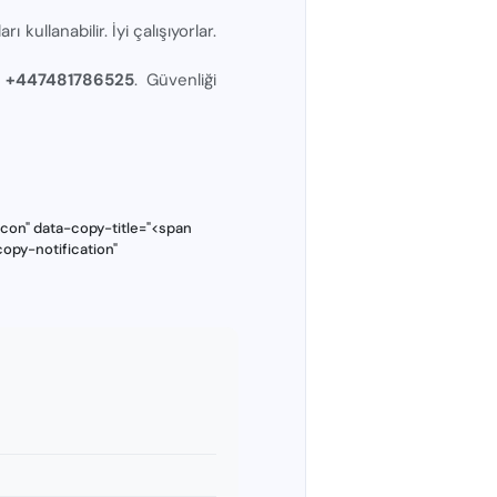
kullanabilir. İyi çalışıyorlar.
sı +447481786525
. Güvenliği
con" data-copy-title="<span
opy-notification"