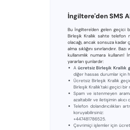
İngiltere'den SMS 
Bu İngiltere'den gelen geçici 
Birleşik Krallık sahte telefo
olacağı, ancak sonsuza kadar çe
alma sıklığını sınırlandırır. B
kullanımlık numara kullanın! İn
yararları şunlardır:
A
ücretsiz Birleşik Krallı
diğer hassas durumlar için h
Ücretsiz Birleşik Krallık geç
Birleşik Krallık'taki geçici b
Spam ve istenmeyen aramalar
azaltabilir ve iletişimin akıcı 
Telefon dolandırıcılıkları ar
koruyabilirsiniz:
+447481786525.
Çevrimiçi işlemler için ücrets