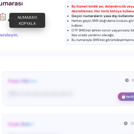
Numarası
Bu hizmet kimlik avı, dolandırıcılık ve
desteklemez. Her türlü kötüye kullanım
Geçici numaraların yasa dışı kullanımı
NUMARAYI
Herkes geçici SMS doğrulama kodunu görebi
KOPYALA
kullanın.
OTP SMS'inizi alırken sorun yaşıyorsanız lü
enileyin.
Size orada yardımcı olacağız.
Bu numarayla SMS'inizi görüntüleyemiyors
1
From: FAC•••••
27•••• •• •••• •••••• ••••• ••••• ••••• •••
Verif
1
From: Rob•••