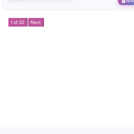
Verif
1 of 32
Next