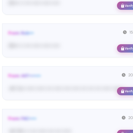
33•••• •• •••• •••••• •••••• •••••
Verif
1
From: Rob•••
39•••• •• •••• •••••• •••••• •••••
Verif
20
From: 447••••••••
<#• Yo•• •••••• •••••• •••• •••••• ••••• ••••• •••• •••• •••• •••••• •••••• •
Verif
20
From: FAC•••••
<#• 19••• •• •••• •••••• •••• •••• ••••••