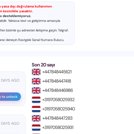
ya yasa dışı doğrulama kullanımını
 kesinlikle yasaktır.
nı desteklemiyoruz.
lir. Yalnızca test ve geliştirme amacıyla
tfen bizimle şu adresten iletişime geçin:
Telgraf
.
anız deneyin
Rastgele Sanal Numara Bulucu
.
Son 20 sayı
+447848445621
1 DAYS AGO
+447848447418
+447848446986
y to unlock
+3197058025932
+3197058025940
+447848447283
5 DAYS AGO
+3197058025931