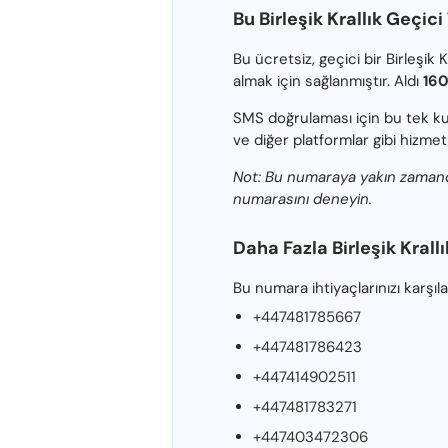
Bu Birleşik Krallık Geçi
Bu ücretsiz, geçici bir Birleş
almak için sağlanmıştır. Aldı
16
SMS doğrulaması için bu tek kul
ve diğer platformlar gibi hizmet
Not: Bu numaraya yakın zamanda 
numarasını deneyin.
Daha Fazla Birleşik Krall
Bu numara ihtiyaçlarınızı karşıl
+447481785667
+447481786423
+447414902511
+447481783271
+447403472306