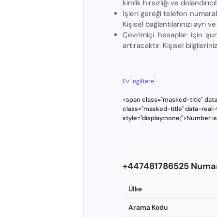
kimlik hırsızlığı ve dolandırıc
İşleri gereği telefon numarala
Kişisel bağlantılarınızı ayrı 
Çevrimiçi hesaplar için şu
artıracaktır. Kişisel bilgilerin
›
›
Ev
İngiltere
<span class="masked-title" dat
class="masked-title" data-rea
style="display:none;">Number i
+447481786525 Numara
Ülke
Arama Kodu