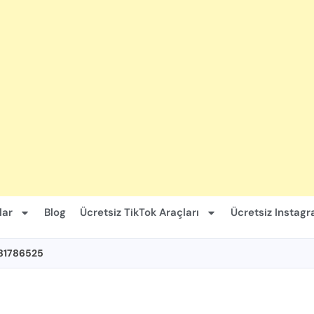
lar
Blog
Ücretsiz TikTok Araçları
Ücretsiz Instagr
81786525