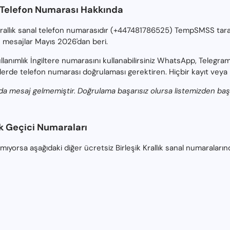
ci Telefon Numarası Hakkında
ik Krallık sanal telefon numarasıdır (+447481786525) TempSMSS tar
0
mesajlar Mayıs 2026'dan beri.
lanımlık İngiltere numarasını kullanabilirsiniz WhatsApp, Telegr
lerde telefon numarası doğrulaması gerektiren. Hiçbir kayıt veya k
mesaj gelmemiştir. Doğrulama başarısız olursa listemizden başka b
ık Geçici Numaraları
amıyorsa aşağıdaki diğer ücretsiz Birleşik Krallık sanal numaraların