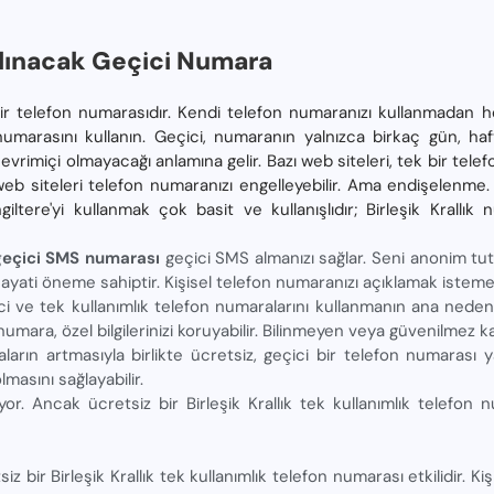
Alınacak Geçici Numara
bir telefon numarasıdır. Kendi telefon numaranızı kullanmadan h
n numarasını kullanın. Geçici, numaranın yalnızca birkaç gün, h
vrimiçi olmayacağı anlamına gelir. Bazı web siteleri, tek bir te
azı web siteleri telefon numaranızı engelleyebilir. Ama endişelen
giltere'yi kullanmak çok basit ve kullanışlıdır; Birleşik Krallık
k geçici SMS numarası
geçici SMS almanızı sağlar. Seni anonim tut
ayati öneme sahiptir. Kişisel telefon numaranızı açıklamak istemeye
ici ve tek kullanımlık telefon numaralarını kullanmanın ana nedeni, k
ir numara, özel bilgilerinizi koruyabilir. Bilinmeyen veya güvenilmez 
ın artmasıyla birlikte ücretsiz, geçici bir telefon numarası yar
olmasını sağlayabilir.
tıyor. Ancak ücretsiz bir Birleşik Krallık tek kullanımlık telefon
iz bir Birleşik Krallık tek kullanımlık telefon numarası etkilidir. Ki