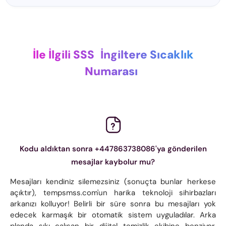
İle İlgili SSS
İngiltere Sıcaklık
Numarası
Kodu aldıktan sonra +447863738086'ya gönderilen
mesajlar kaybolur mu?
Mesajları kendiniz silemezsiniz (sonuçta bunlar herkese
açıktır), tempsmss.com'un harika teknoloji sihirbazları
arkanızı kolluyor! Belirli bir süre sonra bu mesajları yok
edecek karmaşık bir otomatik sistem uyguladılar. Arka
planda sıkı çalışan bir dijital temizlik ekibine benziyor.