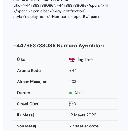
title="+447863738086">+447863738086</span>">
</span> <span class="copy-notification"
style="display:none;">Number is copied!</span>
+447863738086 Numara Ayrıntıları
Ülke
İngiltere
Arama Kodu
+44
Alınan Mesajlar
233
Durum
Aktif
Sinyal Gücü
0
İlk Mesaj
12 Mayıs 2026
Son Mesaj
22 saatler önce