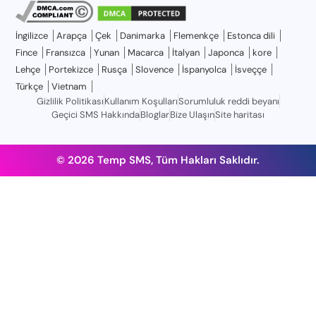
İngilizce
Arapça
Çek
Danimarka
Flemenkçe
Estonca dili
Fince
Fransızca
Yunan
Macarca
İtalyan
Japonca
kore
Lehçe
Portekizce
Rusça
Slovence
İspanyolca
İsveççe
Türkçe
Vietnam
Gizlilik Politikası
Kullanım Koşulları
Sorumluluk reddi beyanı
Geçici SMS Hakkında
Bloglar
Bize Ulaşın
Site haritası
© 2026 Temp SMS, Tüm Hakları Saklıdır.