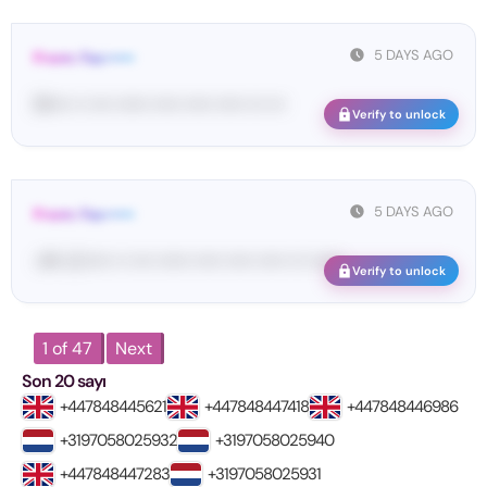
5 DAYS AGO
From: Fac•••••
91•••• •• •••• •••••• ••••• ••••• ••••• ••• •••
Verify to unlock
5 DAYS AGO
From: Fac•••••
<#• LC••••• •• •••• •••••• ••••• ••••• ••••• ••• ••••••
Verify to unlock
1 of 47
Next
Son 20 sayı
+447848445621
+447848447418
+447848446986
+3197058025932
+3197058025940
+447848447283
+3197058025931