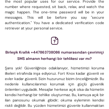
the most popular uses for our service. Provide the
number where requested, sit back, relax, and watch the
magic happen. The one-time password will be in your
messages. This will be before you say "secure
authentication." You have a dedicated verification code
retriever at your personal service.
Birleşik Krallık +447863738086 numarasından çevrimiçi
SMS almanın herhangi bir tehlikesi var mı?
Şans yok! Güvenliğinize odaklanıyor, hizmetimizi koruma
ilkeleri etrafında inşa ediyoruz. Fort Knox kadar güvenli ve
evler kadar güvenli. Sizin huzurunuz bizim önceliğimizdir. Bu
nedenle kullanıcılarımızı korumak için güçlü güvenlik
önlemleri uyguladık. Mesajlar herkese açık olsa da hizmetin
kendisi herhangi bir tehlike oluşturmaz. Bu, kamuya açık bir
ilan panosunu okumak gibidir; okuma eyleminin kendisi
riskli değildir. Bu yüzden hizmetimizi güvenle kullanmaktan