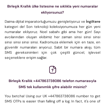
Birleşik Krallık ülke listesine ne sıklıkla yeni numaralar
ekliyorsunuz?
Daima dijital imparatorluğumuzu genişletiyoruz ve
İngiltere
kategori de! Son teknoloji koleksiyonumuza her gün yeni
numaralar ekliyoruz. Noel sabahı gibi ama her gün! Sayı
avcılarından oluşan ekibimiz her zaman sinsi sinsi sinsi
sinsi sinsi sinsi sinsi. Kadromuza eklemek için en taze, en
güvenilir numaraları arıyoruz. Sabit bir numara akışı, tüm
SMS gereksinimleri için çok çeşitli güncel, işlevsel
seçeneklere erişim sağlar.
Birleşik Krallık +447863738086 telefon numarasıyla
SMS tek kullanımlık şifre alabilir misiniz?
You betcha! Using our UK +447863738086 number to get
SMS OTPs is easier than falling off a log. In fact, it's one of