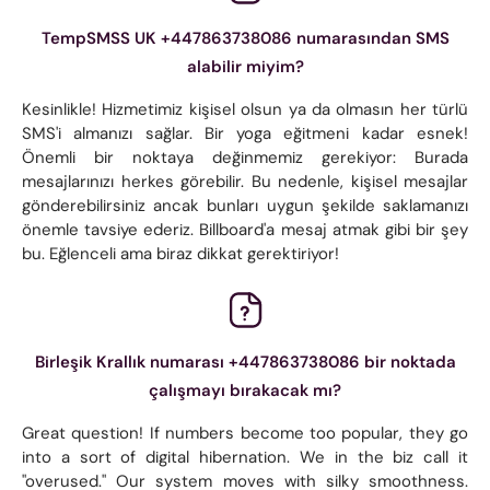
TempSMSS UK +447863738086 numarasından SMS
alabilir miyim?
Kesinlikle! Hizmetimiz kişisel olsun ya da olmasın her türlü
SMS'i almanızı sağlar. Bir yoga eğitmeni kadar esnek!
Önemli bir noktaya değinmemiz gerekiyor: Burada
mesajlarınızı herkes görebilir. Bu nedenle, kişisel mesajlar
gönderebilirsiniz ancak bunları uygun şekilde saklamanızı
önemle tavsiye ederiz. Billboard'a mesaj atmak gibi bir şey
bu. Eğlenceli ama biraz dikkat gerektiriyor!
Birleşik Krallık numarası +447863738086 bir noktada
çalışmayı bırakacak mı?
Great question! If numbers become too popular, they go
into a sort of digital hibernation. We in the biz call it
"overused." Our system moves with silky smoothness.