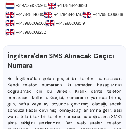
+3197058025930
+447848446826
+447848446815
+447848446787
+447988009638
+447988009563
+447988008519
+447988008232
İngiltere'den SMS Alınacak Geçici
Numara
Bu İngiltere'den gelen geçici bir telefon numarasıdır.
Kendi telefon numaranızı kullanmadan hesaplarınızı
doğrulamak için bu Birleşik Krallık sahte telefon
numarasını kullanın. Geçici, numaranın yalnızca birkaç
gün, hafta veya ay boyunca çevrimiçi olacağı, ancak
sonsuza kadar çevrimiçi olmayacağı anlamına gelir. Bazı
web siteleri, tek bir telefon numarasına doğrulama SMS'i
alma sıklığını sınırlandırır. Bazı web siteleri telefon