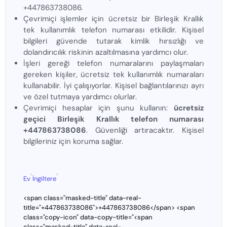
+447863738086.
Çevrimiçi işlemler için ücretsiz bir Birleşik Krallık
tek kullanımlık telefon numarası etkilidir. Kişisel
bilgileri güvende tutarak kimlik hırsızlığı ve
dolandırıcılık riskinin azaltılmasına yardımcı olur.
İşleri gereği telefon numaralarını paylaşmaları
gereken kişiler, ücretsiz tek kullanımlık numaraları
kullanabilir. İyi çalışıyorlar. Kişisel bağlantılarınızı ayrı
ve özel tutmaya yardımcı olurlar.
Çevrimiçi hesaplar için şunu kullanın:
ücretsiz
geçici Birleşik Krallık telefon numarası
+447863738086
. Güvenliği artıracaktır. Kişisel
bilgileriniz için koruma sağlar.
›
›
Ev
İngiltere
<span class="masked-title" data-real-
title="+447863738086">+447863738086</span> <span
class="copy-icon" data-copy-title="<span
class="masked-title" data-real-