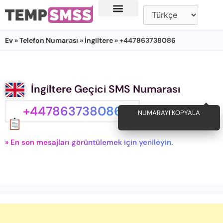
Ev
»
Telefon Numarası
»
İngiltere
» +447863738086
İngiltere Geçici SMS Numarası
+447863738086
NUMARAYI KOPYALA
» En son mesajları görüntülemek için yenileyin.