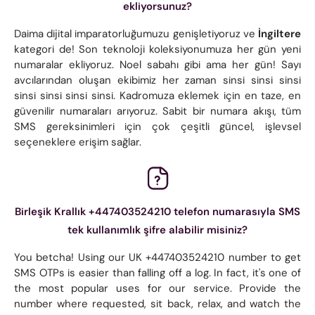
ekliyorsunuz?
Daima dijital imparatorluğumuzu genişletiyoruz ve
İngiltere
kategori de! Son teknoloji koleksiyonumuza her gün yeni
numaralar ekliyoruz. Noel sabahı gibi ama her gün! Sayı
avcılarından oluşan ekibimiz her zaman sinsi sinsi sinsi
sinsi sinsi sinsi sinsi. Kadromuza eklemek için en taze, en
güvenilir numaraları arıyoruz. Sabit bir numara akışı, tüm
SMS gereksinimleri için çok çeşitli güncel, işlevsel
seçeneklere erişim sağlar.
Birleşik Krallık +447403524210 telefon numarasıyla SMS
tek kullanımlık şifre alabilir misiniz?
You betcha! Using our UK +447403524210 number to get
SMS OTPs is easier than falling off a log. In fact, it's one of
the most popular uses for our service. Provide the
number where requested, sit back, relax, and watch the