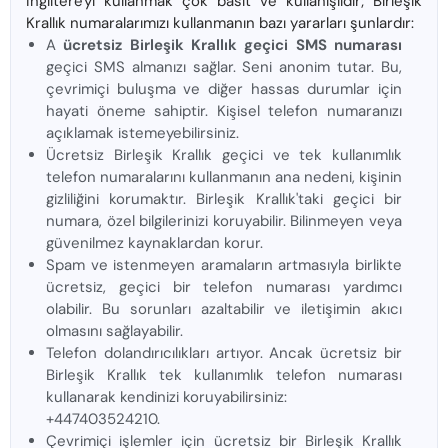
İngiltere'yi kullanmak çok basit ve kullanışlıdır; Birleşik
Krallık numaralarımızı kullanmanın bazı yararları şunlardır:
A
ücretsiz Birleşik Krallık geçici SMS numarası
geçici SMS almanızı sağlar. Seni anonim tutar. Bu,
çevrimiçi buluşma ve diğer hassas durumlar için
hayati öneme sahiptir. Kişisel telefon numaranızı
açıklamak istemeyebilirsiniz.
Ücretsiz Birleşik Krallık geçici ve tek kullanımlık
telefon numaralarını kullanmanın ana nedeni, kişinin
gizliliğini korumaktır. Birleşik Krallık'taki geçici bir
numara, özel bilgilerinizi koruyabilir. Bilinmeyen veya
güvenilmez kaynaklardan korur.
Spam ve istenmeyen aramaların artmasıyla birlikte
ücretsiz, geçici bir telefon numarası yardımcı
olabilir. Bu sorunları azaltabilir ve iletişimin akıcı
olmasını sağlayabilir.
Telefon dolandırıcılıkları artıyor. Ancak ücretsiz bir
Birleşik Krallık tek kullanımlık telefon numarası
kullanarak kendinizi koruyabilirsiniz:
+447403524210.
Çevrimiçi işlemler için ücretsiz bir Birleşik Krallık