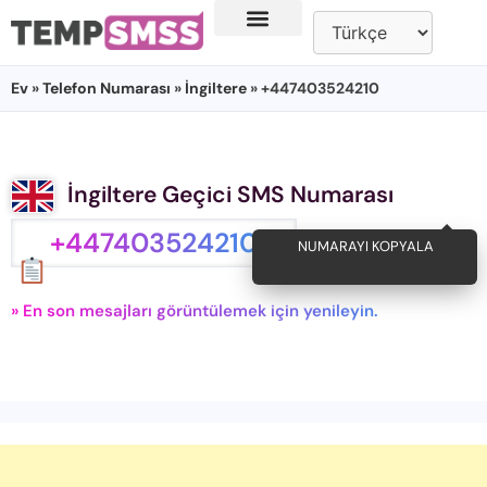
Ev
»
Telefon Numarası
»
İngiltere
» +447403524210
İngiltere Geçici SMS Numarası
+447403524210
NUMARAYI KOPYALA
» En son mesajları görüntülemek için yenileyin.