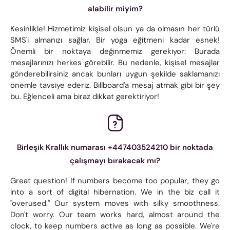
alabilir miyim?
Kesinlikle! Hizmetimiz kişisel olsun ya da olmasın her türlü
SMS'i almanızı sağlar. Bir yoga eğitmeni kadar esnek!
Önemli bir noktaya değinmemiz gerekiyor: Burada
mesajlarınızı herkes görebilir. Bu nedenle, kişisel mesajlar
gönderebilirsiniz ancak bunları uygun şekilde saklamanızı
önemle tavsiye ederiz. Billboard'a mesaj atmak gibi bir şey
bu. Eğlenceli ama biraz dikkat gerektiriyor!
Birleşik Krallık numarası +447403524210 bir noktada
çalışmayı bırakacak mı?
Great question! If numbers become too popular, they go
into a sort of digital hibernation. We in the biz call it
"overused." Our system moves with silky smoothness.
Don't worry. Our team works hard, almost around the
clock, to keep numbers active as long as possible. We're