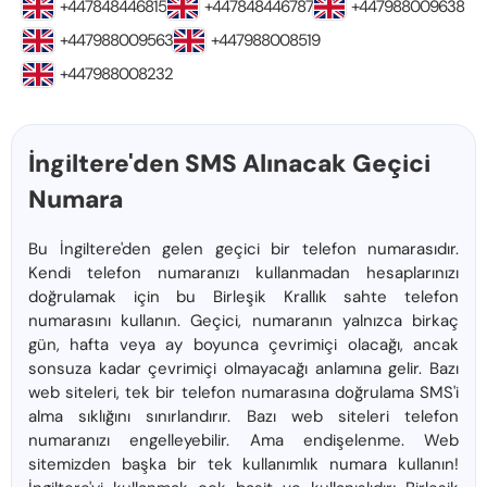
+447848446815
+447848446787
+447988009638
+447988009563
+447988008519
+447988008232
İngiltere'den SMS Alınacak Geçici
Numara
Bu İngiltere'den gelen geçici bir telefon numarasıdır.
Kendi telefon numaranızı kullanmadan hesaplarınızı
doğrulamak için bu Birleşik Krallık sahte telefon
numarasını kullanın. Geçici, numaranın yalnızca birkaç
gün, hafta veya ay boyunca çevrimiçi olacağı, ancak
sonsuza kadar çevrimiçi olmayacağı anlamına gelir. Bazı
web siteleri, tek bir telefon numarasına doğrulama SMS'i
alma sıklığını sınırlandırır. Bazı web siteleri telefon
numaranızı engelleyebilir. Ama endişelenme. Web
sitemizden başka bir tek kullanımlık numara kullanın!