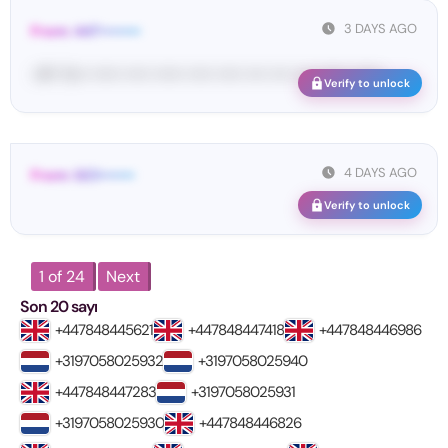
3 DAYS AGO
From: 447••••••••
<#• Yo•• •••••• ••••• •••••• ••••• ••••• •••• •••• •••• •••••• ••••••
Verify to unlock
4 DAYS AGO
From: GCl•••••••
Verify to unlock
1 of 24
Next
Son 20 sayı
+447848445621
+447848447418
+447848446986
+3197058025932
+3197058025940
+447848447283
+3197058025931
+3197058025930
+447848446826