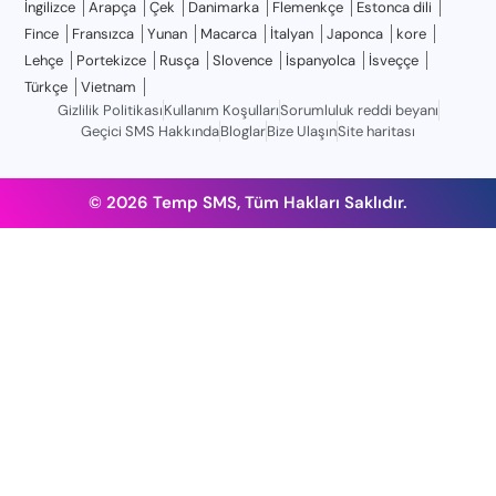
İngilizce
Arapça
Çek
Danimarka
Flemenkçe
Estonca dili
Fince
Fransızca
Yunan
Macarca
İtalyan
Japonca
kore
Lehçe
Portekizce
Rusça
Slovence
İspanyolca
İsveççe
Türkçe
Vietnam
Gizlilik Politikası
Kullanım Koşulları
Sorumluluk reddi beyanı
Geçici SMS Hakkında
Bloglar
Bize Ulaşın
Site haritası
© 2026 Temp SMS, Tüm Hakları Saklıdır.