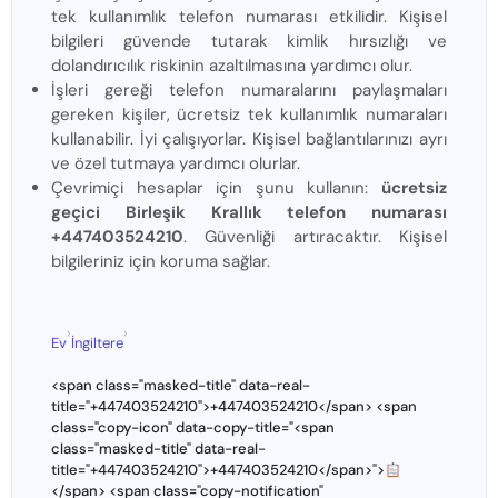
tek kullanımlık telefon numarası etkilidir. Kişisel
bilgileri güvende tutarak kimlik hırsızlığı ve
dolandırıcılık riskinin azaltılmasına yardımcı olur.
İşleri gereği telefon numaralarını paylaşmaları
gereken kişiler, ücretsiz tek kullanımlık numaraları
kullanabilir. İyi çalışıyorlar. Kişisel bağlantılarınızı ayrı
ve özel tutmaya yardımcı olurlar.
Çevrimiçi hesaplar için şunu kullanın:
ücretsiz
geçici Birleşik Krallık telefon numarası
+447403524210
. Güvenliği artıracaktır. Kişisel
bilgileriniz için koruma sağlar.
›
›
Ev
İngiltere
<span class="masked-title" data-real-
title="+447403524210">+447403524210</span> <span
class="copy-icon" data-copy-title="<span
class="masked-title" data-real-
title="+447403524210">+447403524210</span>">
</span> <span class="copy-notification"