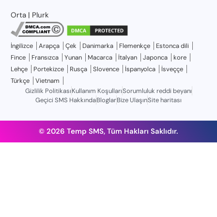
Orta
|
Plurk
İngilizce
Arapça
Çek
Danimarka
Flemenkçe
Estonca dili
Fince
Fransızca
Yunan
Macarca
İtalyan
Japonca
kore
Lehçe
Portekizce
Rusça
Slovence
İspanyolca
İsveççe
Türkçe
Vietnam
Gizlilik Politikası
Kullanım Koşulları
Sorumluluk reddi beyanı
Geçici SMS Hakkında
Bloglar
Bize Ulaşın
Site haritası
© 2026 Temp SMS, Tüm Hakları Saklıdır.