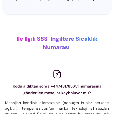
İle İlgili SSS
İngiltere Sıcaklık
Numarası
Kodu aldıktan sonra +447481785651 numarasına
gönderilen mesajlar kayboluyor mu?
Mesajları kendiniz silemezsiniz (sonuçta bunlar herkese
açıktır), tempsmss.com'un harika teknoloji sihirbazları
arkanızı kolluyor! Belirli bir süre sonra bu mesajları yok