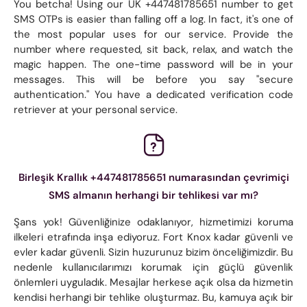
You betcha! Using our UK +447481785651 number to get
SMS OTPs is easier than falling off a log. In fact, it's one of
the most popular uses for our service. Provide the
number where requested, sit back, relax, and watch the
magic happen. The one-time password will be in your
messages. This will be before you say "secure
authentication." You have a dedicated verification code
retriever at your personal service.
Birleşik Krallık +447481785651 numarasından çevrimiçi
SMS almanın herhangi bir tehlikesi var mı?
Şans yok! Güvenliğinize odaklanıyor, hizmetimizi koruma
ilkeleri etrafında inşa ediyoruz. Fort Knox kadar güvenli ve
evler kadar güvenli. Sizin huzurunuz bizim önceliğimizdir. Bu
nedenle kullanıcılarımızı korumak için güçlü güvenlik
önlemleri uyguladık. Mesajlar herkese açık olsa da hizmetin
kendisi herhangi bir tehlike oluşturmaz. Bu, kamuya açık bir