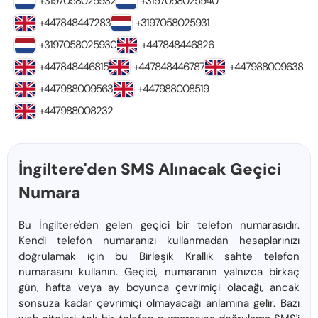
+3197058025932
+3197058025940
+447848447283
+3197058025931
+3197058025930
+447848446826
+447848446815
+447848446787
+447988009638
+447988009563
+447988008519
+447988008232
İngiltere'den SMS Alınacak Geçici
Numara
Bu İngiltere'den gelen geçici bir telefon numarasıdır.
Kendi telefon numaranızı kullanmadan hesaplarınızı
doğrulamak için bu Birleşik Krallık sahte telefon
numarasını kullanın. Geçici, numaranın yalnızca birkaç
gün, hafta veya ay boyunca çevrimiçi olacağı, ancak
sonsuza kadar çevrimiçi olmayacağı anlamına gelir. Bazı