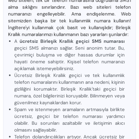
web siteleri, tek bir telefon numarasına doğrulama SMS'i
alma sıklığını sınırlandırır. Bazı web siteleri telefon
numaranızı engelleyebilir. Ama endişelenme. Web
sitemizden başka bir tek kullanımlık numara kullanın!
İngiltere'yi kullanmak çok basit ve kullanışlıdır; Birleşik
Krallık numaralarımızı kullanmanın bazı yararları şunlardır:
A
ücretsiz Birleşik Krallık geçici SMS numarası
geçici SMS almanızı sağlar. Seni anonim tutar. Bu,
çevrimiçi buluşma ve diğer hassas durumlar için
hayati öneme sahiptir. Kişisel telefon numaranızı
açıklamak istemeyebilirsiniz.
Ücretsiz Birleşik Krallık geçici ve tek kullanımlık
telefon numaralarını kullanmanın ana nedeni, kişinin
gizliliğini korumaktır. Birleşik Krallık'taki geçici bir
numara, özel bilgilerinizi koruyabilir. Bilinmeyen veya
güvenilmez kaynaklardan korur.
Spam ve istenmeyen aramaların artmasıyla birlikte
ücretsiz, geçici bir telefon numarası yardımcı
olabilir. Bu sorunları azaltabilir ve iletişimin akıcı
olmasını sağlayabilir.
Telefon dolandırıcılıkları artıyor. Ancak ücretsiz bir