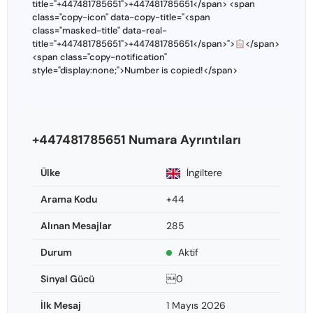
title="+447481785651">+447481785651</span> <span
class="copy-icon" data-copy-title="<span
class="masked-title" data-real-
title="+447481785651">+447481785651</span>">
</span>
<span class="copy-notification"
style="display:none;">Number is copied!</span>
+447481785651 Numara Ayrıntıları
Ülke
İngiltere
Arama Kodu
+44
Alınan Mesajlar
285
Durum
Aktif
Sinyal Gücü
0
İlk Mesaj
1 Mayıs 2026