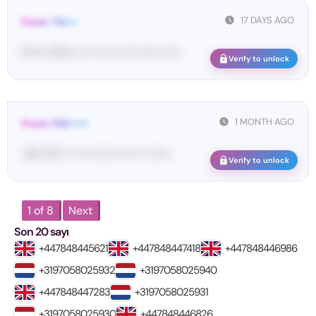
17 DAYS AGO
From: Tik•••
[T••••• 25•••• ••• ••• •••• •••• ••••• •••••
Verify to unlock
1 MONTH AGO
From: FAC•••••
<#• 27••• •• •••• •••••• •••• ••• ••••••
Verify to unlock
1 of 8
Next
Son 20 sayı
+447848445621
+447848447418
+447848446986
+3197058025932
+3197058025940
+447848447283
+3197058025931
+3197058025930
+447848446826