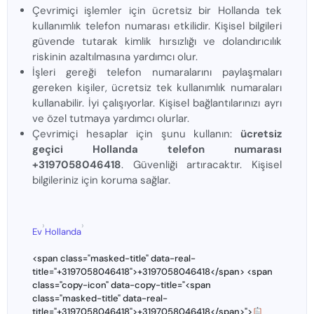
Çevrimiçi işlemler için ücretsiz bir Hollanda tek
kullanımlık telefon numarası etkilidir. Kişisel bilgileri
güvende tutarak kimlik hırsızlığı ve dolandırıcılık
riskinin azaltılmasına yardımcı olur.
İşleri gereği telefon numaralarını paylaşmaları
gereken kişiler, ücretsiz tek kullanımlık numaraları
kullanabilir. İyi çalışıyorlar. Kişisel bağlantılarınızı ayrı
ve özel tutmaya yardımcı olurlar.
Çevrimiçi hesaplar için şunu kullanın:
ücretsiz
geçici Hollanda telefon numarası
+3197058046418
. Güvenliği artıracaktır. Kişisel
bilgileriniz için koruma sağlar.
›
›
Ev
Hollanda
<span class="masked-title" data-real-
title="+3197058046418">+3197058046418</span> <span
class="copy-icon" data-copy-title="<span
class="masked-title" data-real-
title="+3197058046418">+3197058046418</span>">