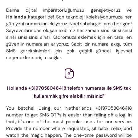
Daima dijital imparatorluğumuzu genişletiyoruz ve
Hollanda
kategori de! Son teknoloji koleksiyonumuza her
gün yeni numaralar ekliyoruz. Noel sabahı gibi ama her gün!
Sayı avcılarından oluşan ekibimiz her zaman sinsi sinsi sinsi
sinsi sinsi sinsi sinsi. Kadromuza eklemek için en taze, en
güvenilir numaraları arıyoruz. Sabit bir numara akışı, tüm
SMS gereksinimleri için çok çeşitli güncel, işlevsel
seçeneklere erişim sağlar.
Hollanda +3197058046418 telefon numarası ile SMS tek
kullanımlık şifre alabilir misiniz?
You betcha! Using our Netherlands +3197058046418
number to get SMS OTPs is easier than falling off a log. In
fact, it's one of the most popular uses for our service.
Provide the number where requested, sit back, relax, and
watch the magic happen. The one-time password will be