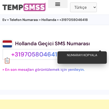
Ev
»
Telefon Numarası
»
Hollanda
» +3197058046418
Hollanda Geçici SMS Numarası
+3197058046418
NUMARAYI KOPYALA
» En son mesajları görüntülemek için yenileyin.