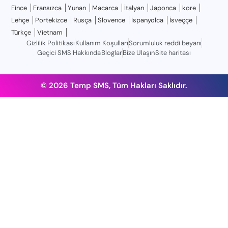
Fince
Fransızca
Yunan
Macarca
İtalyan
Japonca
kore
Lehçe
Portekizce
Rusça
Slovence
İspanyolca
İsveççe
Türkçe
Vietnam
Gizlilik Politikası
Kullanım Koşulları
Sorumluluk reddi beyanı
Geçici SMS Hakkında
Bloglar
Bize Ulaşın
Site haritası
© 2026 Temp SMS, Tüm Hakları Saklıdır.