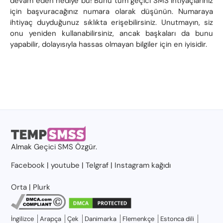
devam eden hediye bu! Bunu tüm geçici SMS ihtiyaçlarınız
için başvuracağınız numara olarak düşünün. Numaraya
ihtiyaç duyduğunuz sıklıkta erişebilirsiniz. Unutmayın, siz
onu yeniden kullanabilirsiniz, ancak başkaları da bunu
yapabilir, dolayısıyla hassas olmayan bilgiler için en iyisidir.
Almak
Geçici SMS
Özgür.
Facebook
|
youtube
|
Telgraf
|
Instagram kağıdı
Orta
|
Plurk
İngilizce
Arapça
Çek
Danimarka
Flemenkçe
Estonca dili