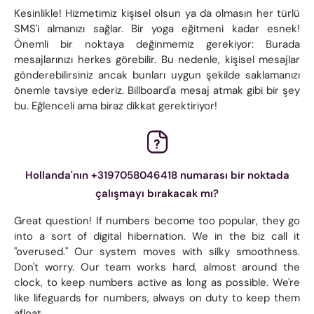
Kesinlikle! Hizmetimiz kişisel olsun ya da olmasın her türlü
SMS'i almanızı sağlar. Bir yoga eğitmeni kadar esnek!
Önemli bir noktaya değinmemiz gerekiyor: Burada
mesajlarınızı herkes görebilir. Bu nedenle, kişisel mesajlar
gönderebilirsiniz ancak bunları uygun şekilde saklamanızı
önemle tavsiye ederiz. Billboard'a mesaj atmak gibi bir şey
bu. Eğlenceli ama biraz dikkat gerektiriyor!
Hollanda'nın +3197058046418 numarası bir noktada
çalışmayı bırakacak mı?
Great question! If numbers become too popular, they go
into a sort of digital hibernation. We in the biz call it
"overused." Our system moves with silky smoothness.
Don't worry. Our team works hard, almost around the
clock, to keep numbers active as long as possible. We're
like lifeguards for numbers, always on duty to keep them
afloat.