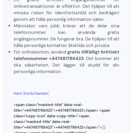
onlinetransaktioner är effektivt. Det hjälper till att
minska risken för identitetsstöld och bedrägeri
genom att hålla personlig information säker.
Människor vars jobb kräver att de delar sina
telefonnummer kan använda gratis
engångsnummer. De fungerar bra. De hjälper till att
hålla personliga kontakter åtskilda och privata.
För onlinekonton, använd
gratis tillfälligt brittiskt
telefonnummer +447481786423
. Det kommer att
öka säkerheten. Det lägger till skydd för din
personliga information.
›
›
Hem
Storbritannien
<span class="masked-title" data-real-
title="+447481786423">+447481786423</span> <span
class="copy-icon" data-copy-title="<span
class="masked-title" data-real-
title="+447481786423">+447481786423</span>">
</span> <span class="copy-notification"