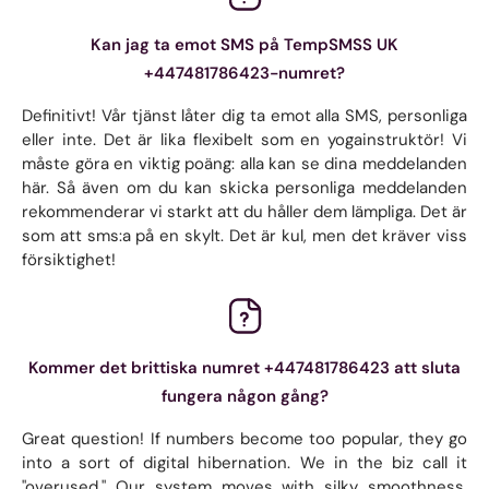
Kan jag ta emot SMS på TempSMSS UK
+447481786423-numret?
Definitivt! Vår tjänst låter dig ta emot alla SMS, personliga
eller inte. Det är lika flexibelt som en yogainstruktör! Vi
måste göra en viktig poäng: alla kan se dina meddelanden
här. Så även om du kan skicka personliga meddelanden
rekommenderar vi starkt att du håller dem lämpliga. Det är
som att sms:a på en skylt. Det är kul, men det kräver viss
försiktighet!
Kommer det brittiska numret +447481786423 att sluta
fungera någon gång?
Great question! If numbers become too popular, they go
into a sort of digital hibernation. We in the biz call it
"overused." Our system moves with silky smoothness.