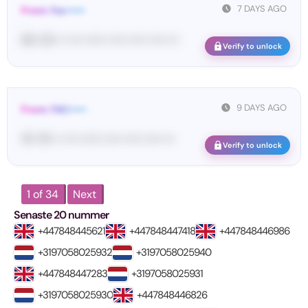
7 DAYS AGO
From: Fac•••••
86• 20• •• •••• •••••• ••••• ••••• ••••• •••
Verify to unlock
9 DAYS AGO
From: FAC•••••
19• 78• •• •••• •••••• ••••• ••••• ••••• •••
Verify to unlock
1 of 34
Next
Senaste 20 nummer
+447848445621
+447848447418
+447848446986
+3197058025932
+3197058025940
+447848447283
+3197058025931
+3197058025930
+447848446826