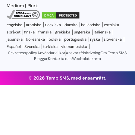
Medium
|
Plurk
engelska
arabiska
tjeckiska
danska
holländska
estniska
språket
finska
franska
grekiska
ungerska
italienska
japanska
koreanska
polska
portugisiska
ryska
slovenska
Español
Svenska
turkiska
vietnamesiska
Sekretesspolicy
Användarvillkor
Ansvarsfriskrivning
Om Temp SMS
Bloggar
Kontakta oss
Webbplatskarta
© 2026 Temp SMS, med ensamrätt.