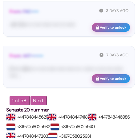
3 DAYS AGO
From: FAC•••••
<#• 10•••• •• •••• •••••• •••• ••• ••••••
Verify to unlock
7 DAYS AGO
From: 447••••••••
[T••••• 93•••• •• •••• •••••• ••••• ••••• ••• • •••••• •• •••• •••• ••••••
••••• ...
Verify to unlock
1 of 58
Next
Senaste 20 nummer
+447848445621
+447848447418
+447848446986
+3197058025932
+3197058025940
+447848447283
+3197058025931