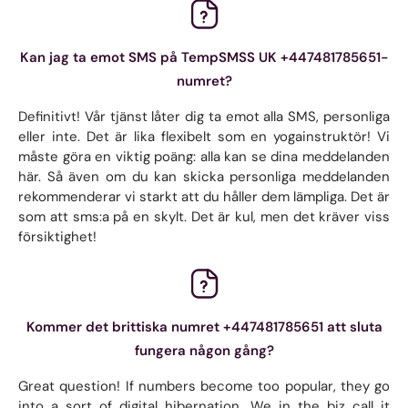
Kan jag ta emot SMS på TempSMSS UK +447481785651-
numret?
Definitivt! Vår tjänst låter dig ta emot alla SMS, personliga
eller inte. Det är lika flexibelt som en yogainstruktör! Vi
måste göra en viktig poäng: alla kan se dina meddelanden
här. Så även om du kan skicka personliga meddelanden
rekommenderar vi starkt att du håller dem lämpliga. Det är
som att sms:a på en skylt. Det är kul, men det kräver viss
försiktighet!
Kommer det brittiska numret +447481785651 att sluta
fungera någon gång?
Great question! If numbers become too popular, they go
into a sort of digital hibernation. We in the biz call it