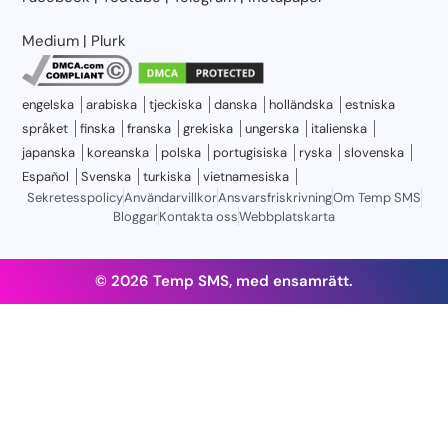
Medium
|
Plurk
engelska
arabiska
tjeckiska
danska
holländska
estniska
språket
finska
franska
grekiska
ungerska
italienska
japanska
koreanska
polska
portugisiska
ryska
slovenska
Español
Svenska
turkiska
vietnamesiska
Sekretesspolicy
Användarvillkor
Ansvarsfriskrivning
Om Temp SMS
Bloggar
Kontakta oss
Webbplatskarta
© 2026 Temp SMS, med ensamrätt.