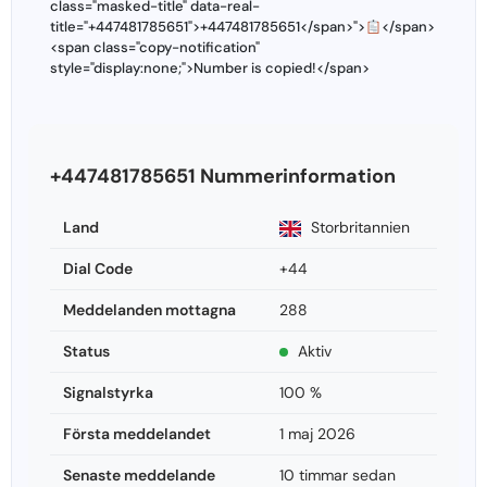
class="masked-title" data-real-
title="+447481785651">+447481785651</span>">
</span>
<span class="copy-notification"
style="display:none;">Number is copied!</span>
+447481785651 Nummerinformation
Land
Storbritannien
Dial Code
+44
Meddelanden mottagna
288
Status
Aktiv
Signalstyrka
100 %
Första meddelandet
1 maj 2026
Senaste meddelande
10 timmar sedan