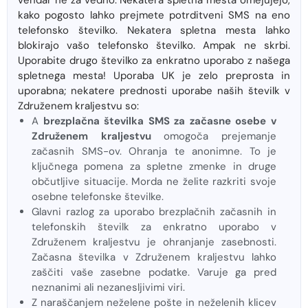
vendar ne za vedno. Nekatera spletna mesta omejujejo,
kako pogosto lahko prejmete potrditveni SMS na eno
telefonsko številko. Nekatera spletna mesta lahko
blokirajo vašo telefonsko številko. Ampak ne skrbi.
Uporabite drugo številko za enkratno uporabo z našega
spletnega mesta! Uporaba UK je zelo preprosta in
uporabna; nekatere prednosti uporabe naših številk v
Združenem kraljestvu so:
A
brezplačna številka SMS za začasne osebe v
Združenem kraljestvu
omogoča prejemanje
začasnih SMS-ov. Ohranja te anonimne. To je
ključnega pomena za spletne zmenke in druge
občutljive situacije. Morda ne želite razkriti svoje
osebne telefonske številke.
Glavni razlog za uporabo brezplačnih začasnih in
telefonskih številk za enkratno uporabo v
Združenem kraljestvu je ohranjanje zasebnosti.
Začasna številka v Združenem kraljestvu lahko
zaščiti vaše zasebne podatke. Varuje ga pred
neznanimi ali nezanesljivimi viri.
Z naraščanjem neželene pošte in neželenih klicev