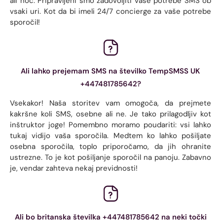
ali noč. Pripravljeni smo zadovoljiti vaše potrebe SMS ob
vsaki uri. Kot da bi imeli 24/7 concierge za vaše potrebe
sporočil!
Ali lahko prejemam SMS na številko TempSMSS UK
+447481785642?
Vsekakor! Naša storitev vam omogoča, da prejmete
kakršne koli SMS, osebne ali ne. Je tako prilagodljiv kot
inštruktor joge! Pomembno moramo poudariti: vsi lahko
tukaj vidijo vaša sporočila. Medtem ko lahko pošiljate
osebna sporočila, toplo priporočamo, da jih ohranite
ustrezne. To je kot pošiljanje sporočil na panoju. Zabavno
je, vendar zahteva nekaj previdnosti!
Ali bo britanska številka +447481785642 na neki točki