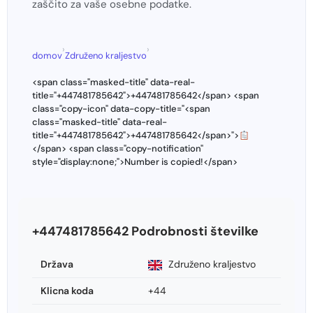
zaščito za vaše osebne podatke.
›
›
domov
Združeno kraljestvo
<span class="masked-title" data-real-
title="+447481785642">+447481785642</span> <span
class="copy-icon" data-copy-title="<span
class="masked-title" data-real-
title="+447481785642">+447481785642</span>">
</span> <span class="copy-notification"
style="display:none;">Number is copied!</span>
+447481785642 Podrobnosti številke
Država
Združeno kraljestvo
Klicna koda
+44