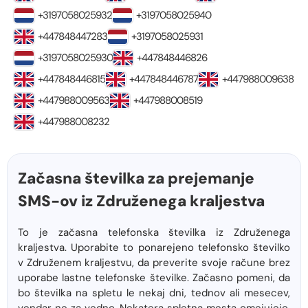
+3197058025932
+3197058025940
+447848447283
+3197058025931
+3197058025930
+447848446826
+447848446815
+447848446787
+447988009638
+447988009563
+447988008519
+447988008232
Začasna številka za prejemanje
SMS-ov iz Združenega kraljestva
To je začasna telefonska številka iz Združenega
kraljestva. Uporabite to ponarejeno telefonsko številko
v Združenem kraljestvu, da preverite svoje račune brez
uporabe lastne telefonske številke. Začasno pomeni, da
bo številka na spletu le nekaj dni, tednov ali mesecev,