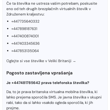
Če ta številka ne ustreza vašim potrebam, poskusite
eno od teh drugih brezplačnih virtualnih številk v
Združenem kraljestvu:
+447735640332
+447898187631
+447400874001
+447403345636
+447853135064
Oglejte si vse številke v Veliki Britaniji →
Pogosto zastavljena vprašanja
Je +447481785642 prava telefonska številka?
Da, to je prava britanska virtualna mobilna številka, ki
lahko prejema sporočila SMS. Je javna številka v skupni
rabi, tako da si lahko vsakdo ogleda sporočila, ki jih
prejme.