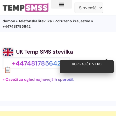
domov
»
Telefonska številka
»
Združeno kraljestvo
»
+447481785642
UK Temp SMS številka
+447481785642
KOPIRAJ ŠTEVILKO
» Osveži za ogled najnovejših sporočil.