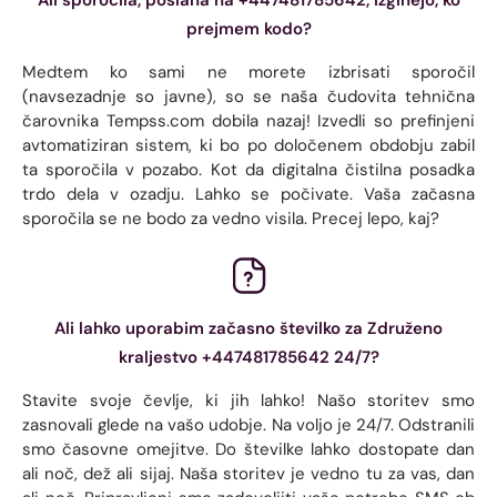
prejmem kodo?
Medtem ko sami ne morete izbrisati sporočil
(navsezadnje so javne), so se naša čudovita tehnična
čarovnika Tempss.com dobila nazaj! Izvedli so prefinjeni
avtomatiziran sistem, ki bo po določenem obdobju zabil
ta sporočila v pozabo. Kot da digitalna čistilna posadka
trdo dela v ozadju. Lahko se počivate. Vaša začasna
sporočila se ne bodo za vedno visila. Precej lepo, kaj?
Ali lahko uporabim začasno številko za Združeno
kraljestvo +447481785642 24/7?
Stavite svoje čevlje, ki jih lahko! Našo storitev smo
zasnovali glede na vašo udobje. Na voljo je 24/7. Odstranili
smo časovne omejitve. Do številke lahko dostopate dan
ali noč, dež ali sijaj. Naša storitev je vedno tu za vas, dan