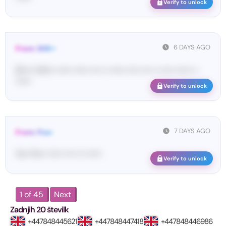
Verify to unlock
6 DAYS AGO
From: SHE••
[S••••• SH••• •••••• •••••• •••• •• •••••• ••••• •••• •• ••••• •••••• ••
••••••
Verify to unlock
7 DAYS AGO
From: Pos•
Yo•• Po•• •••••• •••• ••• ••••••
Verify to unlock
1 of 45
Next
Zadnjih 20 številk
+447848445621
+447848447418
+447848446986