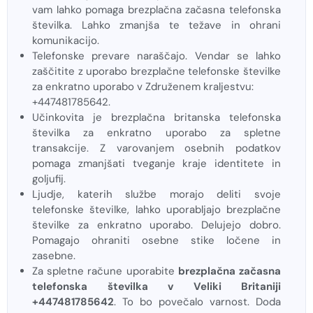
vam lahko pomaga brezplačna začasna telefonska
številka. Lahko zmanjša te težave in ohrani
komunikacijo.
Telefonske prevare naraščajo. Vendar se lahko
zaščitite z uporabo brezplačne telefonske številke
za enkratno uporabo v Združenem kraljestvu:
+447481785642.
Učinkovita je brezplačna britanska telefonska
številka za enkratno uporabo za spletne
transakcije. Z varovanjem osebnih podatkov
pomaga zmanjšati tveganje kraje identitete in
goljufij.
Ljudje, katerih službe morajo deliti svoje
telefonske številke, lahko uporabljajo brezplačne
številke za enkratno uporabo. Delujejo dobro.
Pomagajo ohraniti osebne stike ločene in
zasebne.
Za spletne račune uporabite
brezplačna začasna
telefonska številka v Veliki Britaniji
+447481785642
. To bo povečalo varnost. Doda