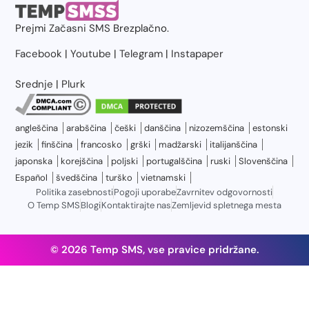
Prejmi
Začasni SMS
Brezplačno.
Facebook
|
Youtube
|
Telegram
|
Instapaper
Srednje
|
Plurk
angleščina
arabščina
češki
danščina
nizozemščina
estonski
jezik
finščina
francosko
grški
madžarski
italijanščina
japonska
korejščina
poljski
portugalščina
ruski
Slovenščina
Español
švedščina
turško
vietnamski
Politika zasebnosti
Pogoji uporabe
Zavrnitev odgovornosti
O Temp SMS
Blogi
Kontaktirajte nas
Zemljevid spletnega mesta
© 2026 Temp SMS, vse pravice pridržane.