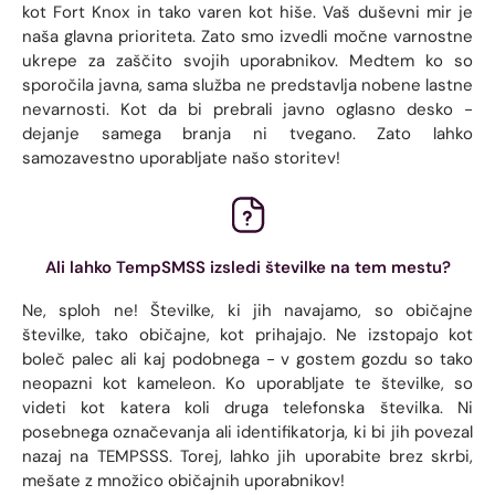
kot Fort Knox in tako varen kot hiše. Vaš duševni mir je
naša glavna prioriteta. Zato smo izvedli močne varnostne
ukrepe za zaščito svojih uporabnikov. Medtem ko so
sporočila javna, sama služba ne predstavlja nobene lastne
nevarnosti. Kot da bi prebrali javno oglasno desko -
dejanje samega branja ni tvegano. Zato lahko
samozavestno uporabljate našo storitev!
Ali lahko TempSMSS izsledi številke na tem mestu?
Ne, sploh ne! Številke, ki jih navajamo, so običajne
številke, tako običajne, kot prihajajo. Ne izstopajo kot
boleč palec ali kaj podobnega - v gostem gozdu so tako
neopazni kot kameleon. Ko uporabljate te številke, so
videti kot katera koli druga telefonska številka. Ni
posebnega označevanja ali identifikatorja, ki bi jih povezal
nazaj na TEMPSSS. Torej, lahko jih uporabite brez skrbi,
mešate z množico običajnih uporabnikov!