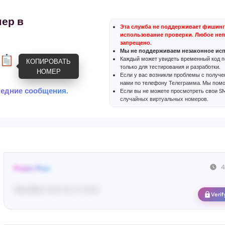
ер в
Эта служба не поддерживает фишинг
использование проверки. Любое неп
запрещено.
Мы не поддерживаем незаконное ис
Каждый может увидеть временный код п
КОПИРОВАТЬ
только для тестирования и разработки.
НОМЕР
Если у вас возникли проблемы с получ
нами по телефону
Телеграмма
. Мы пом
ледние сообщения.
Если вы не можете просмотреть свои S
случайных виртуальных номеров
.
4
From: Pos•
Yo•• Po•• •••••• •••• ••• ••••••
Verif