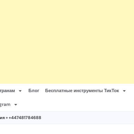
транам
Блог
Бесплатные инструменты ТикТок
agram
ия
» +447481784688