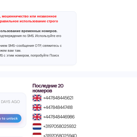
, мошенничество или незаконное
равильное использование строго
пользование временных номеров.
одтверждения по SMS. Используйте его
ением SMS-сообщения OTP, свяжитесь с
ожем вам там.
MS с этим номером, попробуйте
Поиск
Последние 20
номеров
+447848445621
 DAYS AGO
+447848447418
+447848446986
y to unlock
+3197058025932
+3197058025940