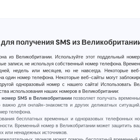
для получения SMS из Великобритани
на из Великобритании. Используйте этот поддельный номер
ые записи, не используя собственный номер телефона. Времен
дней, недель или месяцев, но не навсегда. Некоторые веб
на один номер телефона. Некоторые веб-сайты могут заблокир
 другой одноразовый номер с нашего сайта! Использовать Ве
ства использования наших номеров в Великобритании:
 номер SMS в Великобритании
позволяет получать временны
о важно для онлайн-знакомств и других деликатных ситуаций.
мер телефона.
зования бесплатных временных и одноразовых телефонных но
ности. Временный номер в Великобритании может защитить в
ых или ненадежных источников.
 нежелательных звонков может помочь бесплатный временный 