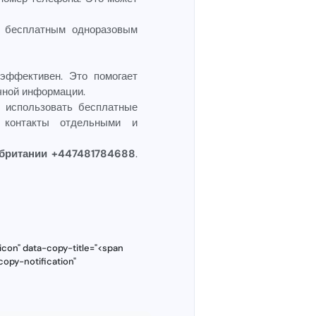
ь бесплатным одноразовым
эффективен. Это помогает
чной информации.
 использовать бесплатные
 контакты отдельными и
британии +447481784688
.
con" data-copy-title="<span
copy-notification"