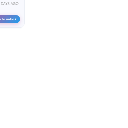
7 DAYS AGO
y to unlock