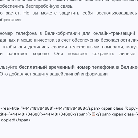
обеспечить бесперебойную связь.
о растет. Но вы можете защитить себя, воспользовавшис
британии:
номер телефона в Великобритании для онлайн-транзакций 
 данных и мошенничества за счет обеспечения безопасности ли
т, чтобы они делились своими телефонными номерами, могут
ни работают хорошо. Они помогают сохранять личные
ользуйте
бесплатный временный номер телефона в Велико
 Это добавляет защиту вашей личной информации.
a-real-title="+447481784688">+447481784688</span> <span class="copy-i
l-title="+447481784688">+447481784688</span>">
</span> <span class="
s copied!</span>