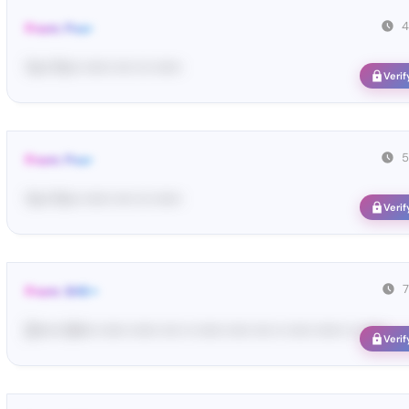
4
From: Pos•
Yo•• Po•• •••••• •••• ••• ••••••
Verif
5
From: Pos•
Yo•• Po•• •••••• •••• ••• ••••••
Verif
From: SHE••
[S••••• SH••• •••••• •••••• •••• •• •••••• ••••• •••• •• ••••• •••••• •• ••••••
Verif