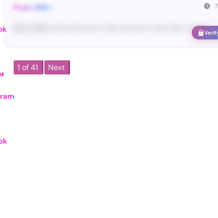
From: SHE••
[S••••• SH••• •••••• •••••• •••• •• •••••• ••••• •••• •• ••••• •••••• •• ••••••
ok
Verif
1 of 41
Next
м
gram
ok