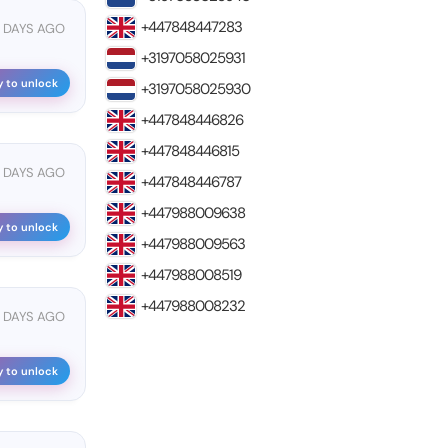
+447848447283
 DAYS AGO
+3197058025931
y to unlock
+3197058025930
+447848446826
+447848446815
 DAYS AGO
+447848446787
+447988009638
y to unlock
+447988009563
+447988008519
+447988008232
7 DAYS AGO
y to unlock