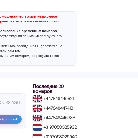
, мошенничество или незаконное
равильное использование строго
пользование временных номеров.
одтверждения по SMS. Используйте его
ением SMS-сообщения OTP, свяжитесь с
ожем вам там.
MS с этим номером, попробуйте
Поиск
Последние 20
номеров
+447848445621
HOURS AGO
+447848447418
+447848446986
y to unlock
+3197058025932
+3197058025940