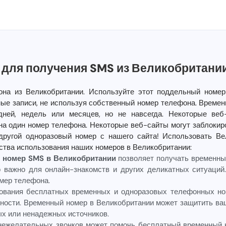
для получения SMS из Великобритани
на из Великобритании. Используйте этот поддельный номер
ые записи, не используя собственный номер телефона. Времен
дней, недель или месяцев, но не навсегда. Некоторые веб
на один номер телефона. Некоторые веб-сайты могут заблокир
 другой одноразовый номер с нашего сайта! Использовать Ве
ства использования наших номеров в Великобритании:
 номер SMS в Великобритании
позволяет получать временны
о важно для онлайн-знакомств и других деликатных ситуаций.
мер телефона.
зования бесплатных временных и одноразовых телефонных но
ности. Временный номер в Великобритании может защитить в
ых или ненадежных источников.
 нежелательных звонков может помочь бесплатный временный 