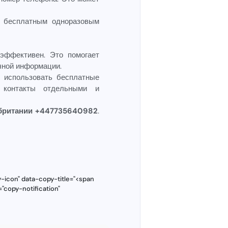
ь бесплатным одноразовым
эффективен. Это помогает
чной информации.
 использовать бесплатные
 контакты отдельными и
британии +447735640982
.
-icon" data-copy-title="<span
"copy-notification"