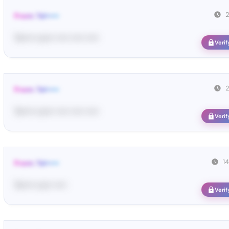
From: Tel•••••
Te••••• co••• ••••• ••••• •••••
Verif
From: Tel•••••
Te••••• co••• ••••• ••••• •••••
Verif
1
From: Tel•••••
Te••••• co•• •••••
Verif