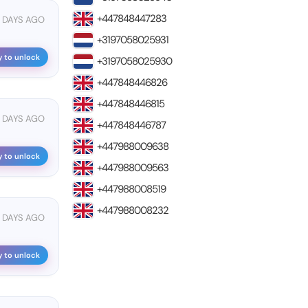
+447848447283
2 DAYS AGO
+3197058025931
y to unlock
+3197058025930
+447848446826
+447848446815
2 DAYS AGO
+447848446787
+447988009638
y to unlock
+447988009563
+447988008519
+447988008232
4 DAYS AGO
y to unlock