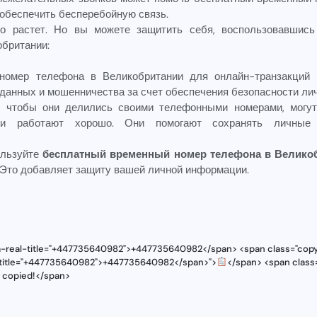
обеспечить бесперебойную связь.
о растет. Но вы можете защитить себя, воспользовавшис
британии:
номер телефона в Великобритании для онлайн-транзакций 
 данных и мошенничества за счет обеспечения безопасности ли
т, чтобы они делились своими телефонными номерами, могут
ни работают хорошо. Они помогают сохранять личные
ользуйте
бесплатный временный номер телефона в Велико
 Это добавляет защиту вашей личной информации.
ta-real-title="+447735640982">+447735640982</span> <span class="copy
l-title="+447735640982">+447735640982</span>">
</span> <span class=
s copied!</span>