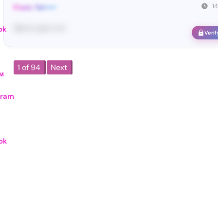
1
From: Tel•••••
Te••••• co••• •••••
ok
Verif
1 of 94
Next
м
gram
ok