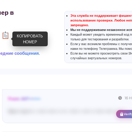
ер в
Эта служба не поддерживает фишинг
использование проверки. Любое неп
запрещено.
Мы не поддерживаем незаконное ис
Каждый может увидеть временный код п
КОПИРОВАТЬ
только для тестирования и разработки.
НОМЕР
Если у вас возникли проблемы с получ
нами по телефону
Телеграмма
. Мы пом
ледние сообщения.
Если вы не можете просмотреть свои S
случайных виртуальных номеров
.
16 
From: 447••••••••
Ma•••• ka••••• • •••••• •••••• •• ••• • •••••• • ••••• •• •••••• •••••• ••••••
Verif