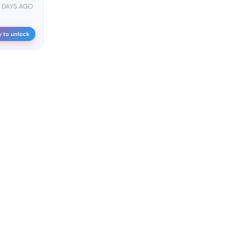
4 DAYS AGO
y to unlock