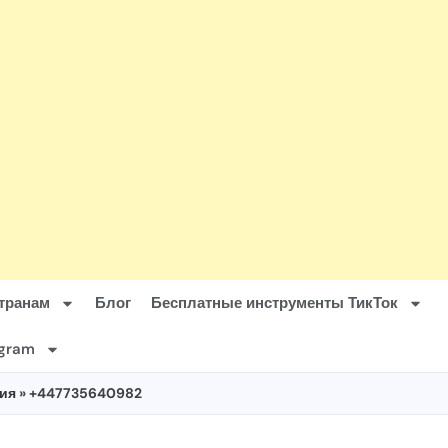
транам
Блог
Бесплатные инструменты ТикТок
agram
ия
» +447735640982