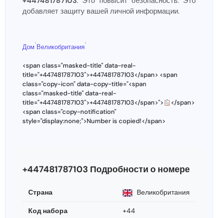
+447481787103
. Это повысит безопасность. Это
добавляет защиту вашей личной информации.
›
›
Дом
Великобритания
<span class="masked-title" data-real-
title="+447481787103">+447481787103</span> <span
class="copy-icon" data-copy-title="<span
class="masked-title" data-real-
title="+447481787103">+447481787103</span>">
</span>
<span class="copy-notification"
style="display:none;">Number is copied!</span>
+447481787103 Подробности о номере
Страна
Великобритания
Код набора
+44