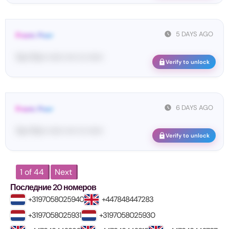
5 DAYS AGO
From: Pos•
Yo•• Po•• •••••• •••• ••• ••••••
Verify to unlock
6 DAYS AGO
From: Pos•
Yo•• Po•• •••••• •••• ••• ••••••
Verify to unlock
1 of 44
Next
Последние 20 номеров
+3197058025940
+447848447283
+3197058025931
+3197058025930