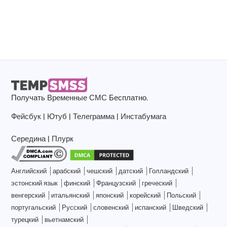
Получать
Временные СМС
Бесплатно.
Фейсбук
|
Ютуб
|
Телеграмма
|
Инстабумага
Середина
|
Плурк
Английский
арабский
чешский
датский
Голландский
эстонский язык
финский
Французский
греческий
венгерский
итальянский
японский
корейский
Польский
португальский
Русский
словенский
испанский
Шведский
турецкий
вьетнамский