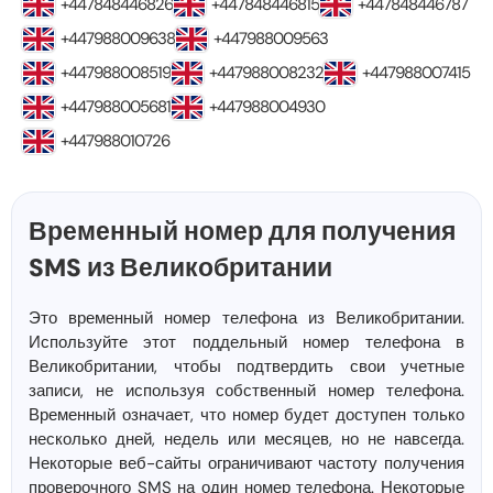
+447848446826
+447848446815
+447848446787
+447988009638
+447988009563
+447988008519
+447988008232
+447988007415
+447988005681
+447988004930
+447988010726
Временный номер для получения
SMS из Великобритании
Это временный номер телефона из Великобритании.
Используйте этот поддельный номер телефона в
Великобритании, чтобы подтвердить свои учетные
записи, не используя собственный номер телефона.
Временный означает, что номер будет доступен только
несколько дней, недель или месяцев, но не навсегда.
Некоторые веб-сайты ограничивают частоту получения
проверочного SMS на один номер телефона. Некоторые