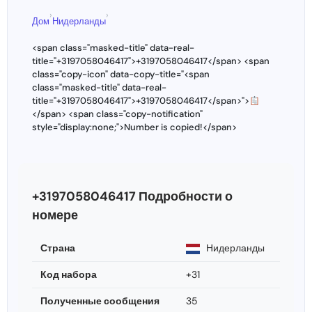
›
›
Дом
Нидерланды
<span class="masked-title" data-real-
title="+3197058046417">+3197058046417</span> <span
class="copy-icon" data-copy-title="<span
class="masked-title" data-real-
title="+3197058046417">+3197058046417</span>">
</span> <span class="copy-notification"
style="display:none;">Number is copied!</span>
+3197058046417 Подробности о
номере
Страна
Нидерланды
Код набора
+31
Полученные сообщения
35