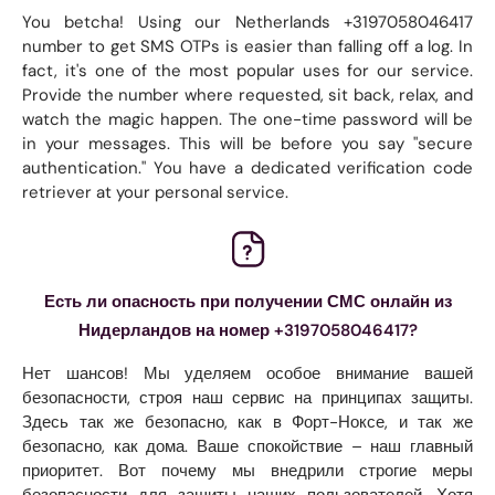
You betcha! Using our Netherlands +3197058046417
number to get SMS OTPs is easier than falling off a log. In
fact, it's one of the most popular uses for our service.
Provide the number where requested, sit back, relax, and
watch the magic happen. The one-time password will be
in your messages. This will be before you say "secure
authentication." You have a dedicated verification code
retriever at your personal service.
Есть ли опасность при получении СМС онлайн из
Нидерландов на номер +3197058046417?
Нет шансов! Мы уделяем особое внимание вашей
безопасности, строя наш сервис на принципах защиты.
Здесь так же безопасно, как в Форт-Ноксе, и так же
безопасно, как дома. Ваше спокойствие – наш главный
приоритет. Вот почему мы внедрили строгие меры
безопасности для защиты наших пользователей. Хотя