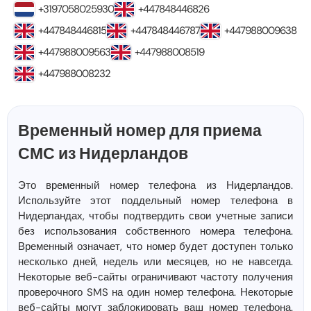
+3197058025930
+447848446826
+447848446815
+447848446787
+447988009638
+447988009563
+447988008519
+447988008232
Временный номер для приема
СМС из Нидерландов
Это временный номер телефона из Нидерландов.
Используйте этот поддельный номер телефона в
Нидерландах, чтобы подтвердить свои учетные записи
без использования собственного номера телефона.
Временный означает, что номер будет доступен только
несколько дней, недель или месяцев, но не навсегда.
Некоторые веб-сайты ограничивают частоту получения
проверочного SMS на один номер телефона. Некоторые
веб-сайты могут заблокировать ваш номер телефона.