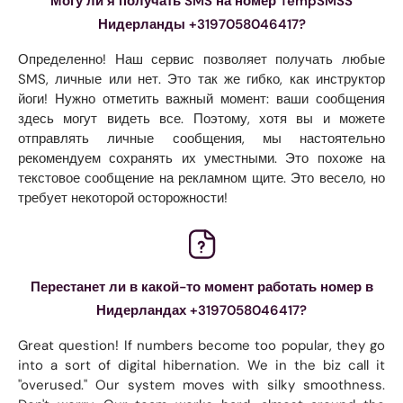
Могу ли я получать SMS на номер TempSMSS
Нидерланды +3197058046417?
Определенно! Наш сервис позволяет получать любые
SMS, личные или нет. Это так же гибко, как инструктор
йоги! Нужно отметить важный момент: ваши сообщения
здесь могут видеть все. Поэтому, хотя вы и можете
отправлять личные сообщения, мы настоятельно
рекомендуем сохранять их уместными. Это похоже на
текстовое сообщение на рекламном щите. Это весело, но
требует некоторой осторожности!
Перестанет ли в какой-то момент работать номер в
Нидерландах +3197058046417?
Great question! If numbers become too popular, they go
into a sort of digital hibernation. We in the biz call it
"overused." Our system moves with silky smoothness.