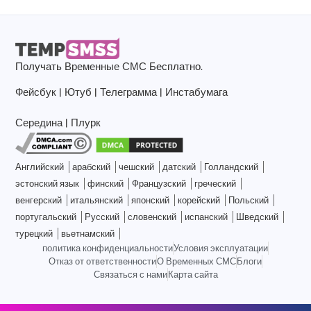
Получать
Временные СМС
Бесплатно.
Фейсбук
|
Ютуб
|
Телеграмма
|
Инстабумага
Середина
|
Плурк
Английский
арабский
чешский
датский
Голландский
эстонский язык
финский
Французский
греческий
венгерский
итальянский
японский
корейский
Польский
португальский
Русский
словенский
испанский
Шведский
турецкий
вьетнамский
политика конфиденциальности
Условия эксплуатации
Отказ от ответственности
О Временных СМС
Блоги
Связаться с нами
Карта сайта