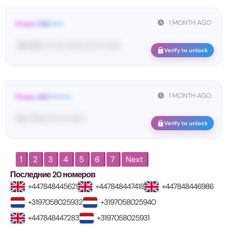
1 MONTH AGO
From: FAC•••••
<#• 15••• •• •••• •••••• •••• ••• ••••••
Verify to unlock
1 MONTH AGO
From: 467••••••••
Yo•• Ti•••• •••• •• ••••••
Verify to unlock
1
2
3
4
5
6
7
Next
Последние 20 номеров
+447848445621
+447848447418
+447848446986
+3197058025932
+3197058025940
+447848447283
+3197058025931