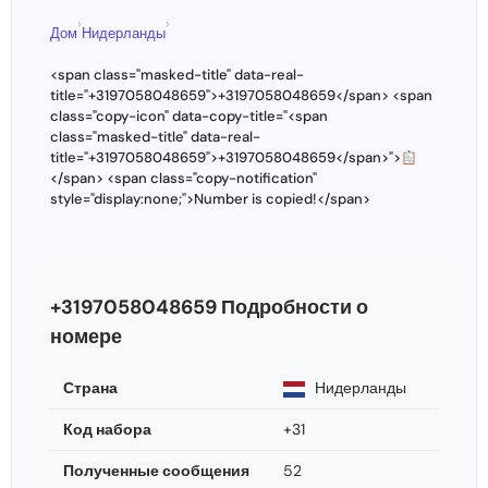
›
›
Дом
Нидерланды
<span class="masked-title" data-real-
title="+3197058048659">+3197058048659</span> <span
class="copy-icon" data-copy-title="<span
class="masked-title" data-real-
title="+3197058048659">+3197058048659</span>">
</span> <span class="copy-notification"
style="display:none;">Number is copied!</span>
+3197058048659 Подробности о
номере
Страна
Нидерланды
Код набора
+31
Полученные сообщения
52