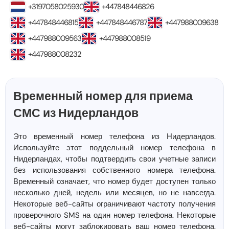
+3197058025930
+447848446826
+447848446815
+447848446787
+447988009638
+447988009563
+447988008519
+447988008232
Временный номер для приема
СМС из Нидерландов
Это временный номер телефона из Нидерландов.
Используйте этот поддельный номер телефона в
Нидерландах, чтобы подтвердить свои учетные записи
без использования собственного номера телефона.
Временный означает, что номер будет доступен только
несколько дней, недель или месяцев, но не навсегда.
Некоторые веб-сайты ограничивают частоту получения
проверочного SMS на один номер телефона. Некоторые
веб-сайты могут заблокировать ваш номер телефона.