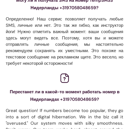
Могу ли я получать SMS на номер TempSMSS
Нидерланды +3197058048659?
Определенно! Наш сервис позволяет получать любые
SMS, личные или нет. Это так же гибко, как инструктор
йоги! Нужно отметить важный момент: ваши сообщения
здесь могут видеть все. Поэтому, хотя вы и можете
отправлять личные сообщения, мы настоятельно
рекомендуем сохранять их уместными. Это похоже на
текстовое сообщение на рекламном щите. Это весело, но
требует некоторой осторожности!
Перестанет ли в какой-то момент работать номер в
Нидерландах +3197058048659?
Great question! If numbers become too popular, they go
into a sort of digital hibernation. We in the biz call it
"overused." Our system moves with silky smoothness.