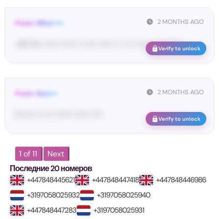
2 MONTHS AGO
From: Wha•••••
<#• Yo•• •••••• •••••• •• ••••• •••••• •• • ••• •••••• •• ••• ••••• ...
Verify to unlock
2 MONTHS AGO
From: Goo•••
G-••••• •• •••• •••••• •••••• •••••
Verify to unlock
1 of 11
Next
Последние 20 номеров
+447848445621
+447848447418
+447848446986
+3197058025932
+3197058025940
+447848447283
+3197058025931