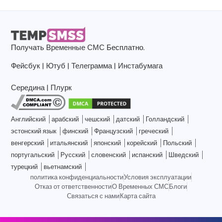
Получать
Временные СМС
Бесплатно.
Фейсбук
|
Ютуб
|
Телеграмма
|
Инстабумага
Середина
|
Плурк
Английский
арабский
чешский
датский
Голландский
эстонский язык
финский
Французский
греческий
венгерский
итальянский
японский
корейский
Польский
португальский
Русский
словенский
испанский
Шведский
турецкий
вьетнамский
политика конфиденциальности
Условия эксплуатации
Отказ от ответственности
О Временных СМС
Блоги
Связаться с нами
Карта сайта