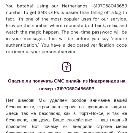
You betcha! Using our Netherlands +3197058048659
number to get SMS OTPs is easier than falling off a log. In
fact, it's one of the most popular uses for our service.
Provide the number where requested, sit back, relax, and
watch the magic happen. The one-time password will be
in your messages. This will be before you say "secure
authentication." You have a dedicated verification code
retriever at your personal service.
Опасно ли получать СМС онлайн из Нидерландов на
номер +3197058048659?
Нет шансов! Мы уделяем особое внимание вашей
безопасности, строя наш сервис на принципах защиты.
Здесь так же безопасно, как в Форт-Ноксе, и так же
безопасно, как дома. Ваше спокойствие – наш главный
приоритет. Вот почему мы внедрили строгие меры
безопасности для защиты наших пользователей. Хотя