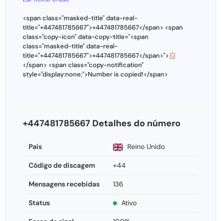
<span class="masked-title" data-real-
title="+447481785667">+447481785667</span> <span
class="copy-icon" data-copy-title="<span
class="masked-title" data-real-
title="+447481785667">+447481785667</span>">
</span> <span class="copy-notification"
style="display:none;">Number is copied!</span>
+447481785667 Detalhes do número
País
Reino Unido
Código de discagem
+44
Mensagens recebidas
136
Status
Ativo