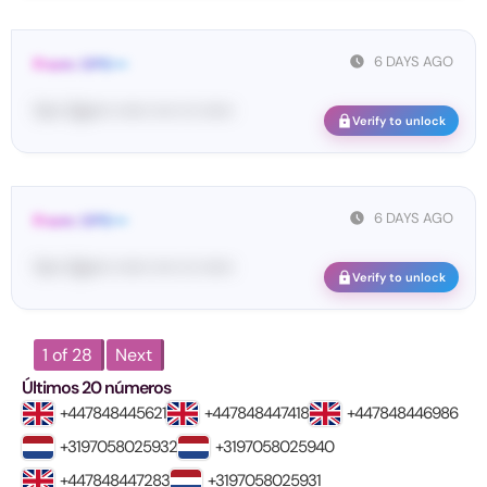
6 DAYS AGO
From: OPE•••
Yo•• Op•••• •••••• •••• ••• ••••••
Verify to unlock
6 DAYS AGO
From: OPE•••
Yo•• Op•••• •••••• •••• ••• ••••••
Verify to unlock
1 of 28
Next
Últimos 20 números
+447848445621
+447848447418
+447848446986
+3197058025932
+3197058025940
+447848447283
+3197058025931