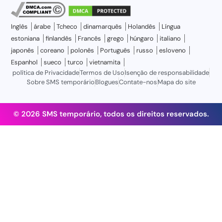
Inglês
árabe
Tcheco
dinamarquês
Holandês
Língua
estoniana
finlandês
Francês
grego
húngaro
italiano
japonês
coreano
polonês
Português
russo
esloveno
Espanhol
sueco
turco
vietnamita
política de Privacidade
Termos de Uso
Isenção de responsabilidade
Sobre SMS temporário
Blogues
Contate-nos
Mapa do site
© 2026 SMS temporário, todos os direitos reservados.