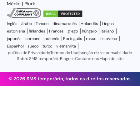
Médio
|
Plurk
Inglês
árabe
Tcheco
dinamarquês
Holandês
Língua
estoniana
finlandês
Francês
grego
húngaro
italiano
japonês
coreano
polonês
Português
russo
esloveno
Espanhol
sueco
turco
vietnamita
política de Privacidade
Termos de Uso
Isenção de responsabilidade
Sobre SMS temporário
Blogues
Contate-nos
Mapa do site
© 2026 SMS temporário, todos os direitos reservados.