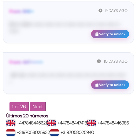
9 DAYS AGO
From: SHE••
[S••••• SH••• •••••• •••••• •••• •• •••••• ••••• •••• •• ••••• •••••• ••
••••••
Verify to unlock
10 DAYS AGO
From: 447••••••••
<#• Yo•• •••••• •••••• •••• •••••• ••••• ••••• •••• •••• •••• •••••• ••••••
•
Verify to unlock
1 of 26
Next
Últimos 20 números
+447848445621
+447848447418
+447848446986
+3197058025932
+3197058025940