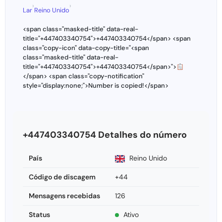
›
›
Lar
Reino Unido
<span class="masked-title" data-real-
title="+447403340754">+447403340754</span> <span
class="copy-icon" data-copy-title="<span
class="masked-title" data-real-
title="+447403340754">+447403340754</span>">
</span> <span class="copy-notification"
style="display:none;">Number is copied!</span>
+447403340754 Detalhes do número
País
Reino Unido
Código de discagem
+44
Mensagens recebidas
126
Status
Ativo