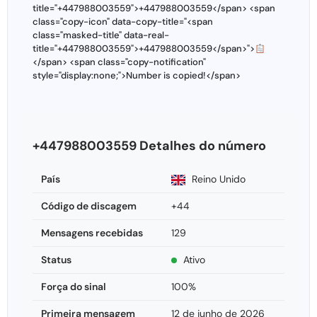
title="+447988003559">+447988003559</span> <span
class="copy-icon" data-copy-title="<span
class="masked-title" data-real-
title="+447988003559">+447988003559</span>">
</span> <span class="copy-notification"
style="display:none;">Number is copied!</span>
+447988003559 Detalhes do número
País
Reino Unido
Código de discagem
+44
Mensagens recebidas
129
Status
Ativo
Força do sinal
100%
Primeira mensagem
12 de junho de 2026