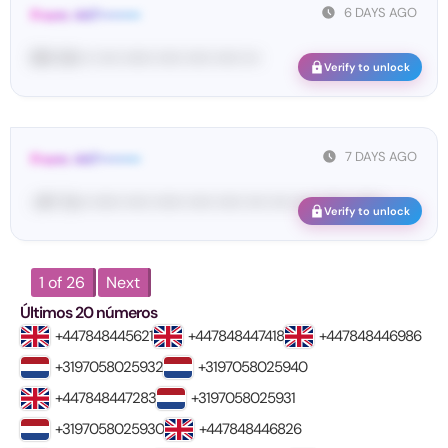
6 DAYS AGO
From: 447••••••••
89• 54• •• •••• •••••• ••••• ••••• ••••• •••
Verify to unlock
7 DAYS AGO
From: 447••••••••
<#• Yo•• •••••• ••••• •••••• ••••• ••••• •••• •••• •••• •••••• ••••••
Verify to unlock
1 of 26
Next
Últimos 20 números
+447848445621
+447848447418
+447848446986
+3197058025932
+3197058025940
+447848447283
+3197058025931
+3197058025930
+447848446826