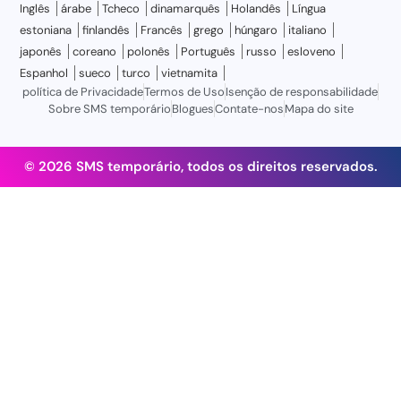
Inglês
árabe
Tcheco
dinamarquês
Holandês
Língua
estoniana
finlandês
Francês
grego
húngaro
italiano
japonês
coreano
polonês
Português
russo
esloveno
Espanhol
sueco
turco
vietnamita
política de Privacidade
Termos de Uso
Isenção de responsabilidade
Sobre SMS temporário
Blogues
Contate-nos
Mapa do site
© 2026 SMS temporário, todos os direitos reservados.