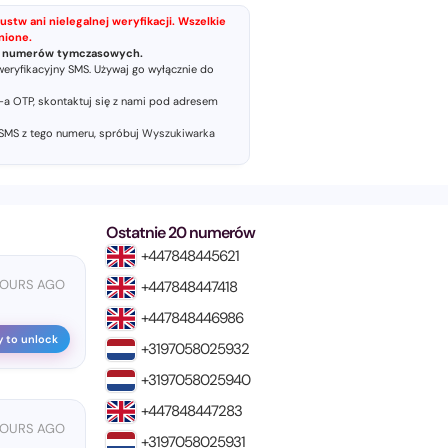
ustw ani nielegalnej weryfikacji. Wszelkie
nione.
ia numerów tymczasowych.
ryfikacyjny SMS. Używaj go wyłącznie do
a OTP, skontaktuj się z nami pod adresem
 SMS z tego numeru, spróbuj
Wyszukiwarka
Ostatnie 20 numerów
+447848445621
HOURS AGO
+447848447418
+447848446986
y to unlock
+3197058025932
+3197058025940
+447848447283
 HOURS AGO
+3197058025931