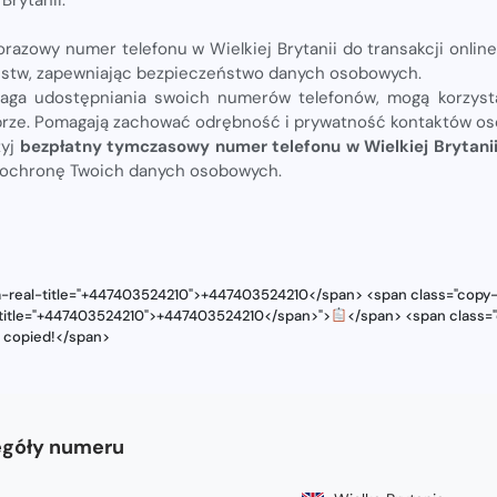
razowy numer telefonu w Wielkiej Brytanii do transakcji onlin
zustw, zapewniając bezpieczeństwo danych osobowych.
aga udostępniania swoich numerów telefonów, mogą korzys
brze. Pomagają zachować odrębność i prywatność kontaktów os
żyj
bezpłatny tymczasowy numer telefonu w Wielkiej Brytan
 ochronę Twoich danych osobowych.
ta-real-title="+447403524210">+447403524210</span> <span class="copy-
l-title="+447403524210">+447403524210</span>">
</span> <span class="
s copied!</span>
góły numeru