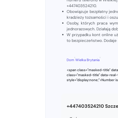
+447403524210.
Obowiązuje bezpłatny jedno
kradzieży tożsamości i os
Osoby, których praca wym
jednorazowych. Działają do
W przypadku kont online u
to bezpieczeństwo. Dodaje
›
›
Dom
Wielka Brytania
<span class="masked-title" da
class="masked-title" data-rea
style="display:none;">Number i
+447403524210 Szcze