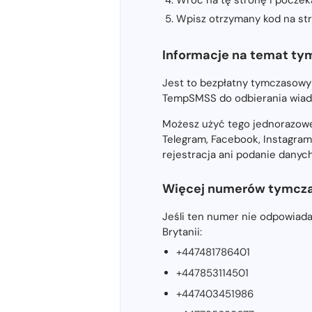
Wpisz otrzymany kod na stro
Informacje na temat ty
Jest to bezpłatny tymczasowy
TempSMSS do odbierania wiad
Możesz użyć tego jednorazowe
Telegram, Facebook, Instagram
rejestracja ani podanie dany
Więcej numerów tymczas
Jeśli ten numer nie odpowiad
Brytanii:
+447481786401
+447853114501
+447403451986