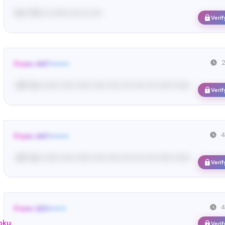
Yo•• TH• ••• •••••• •••• ••• ••••
Verif
From: 447••••••••
<#• Yo•• •••••• ••••• •••••• ••••• ••••• •••• •••• •••• •••••• ••••••
Verif
4
From: 447••••••••
<#• Yo•• •••••• ••••• •••••• ••••• ••••• •••• •••• •••• •••••• ••••••
Verif
4
From: GCl•••••••
oku
Verif