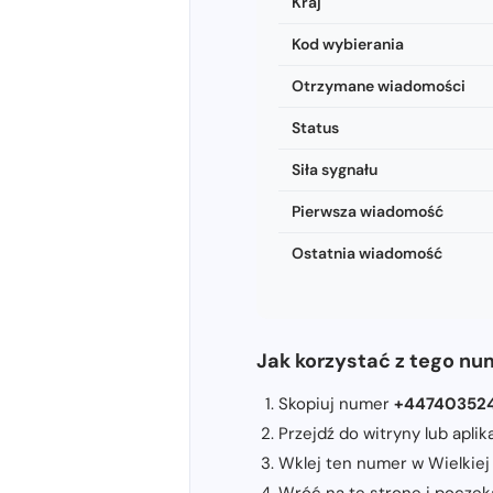
Kraj
Kod wybierania
Otrzymane wiadomości
Status
Siła sygnału
Pierwsza wiadomość
Ostatnia wiadomość
Jak korzystać z tego num
Skopiuj numer
+44740352
Przejdź do witryny lub apli
Wklej ten numer w Wielkiej B
Wróć na tę stronę i poczeka