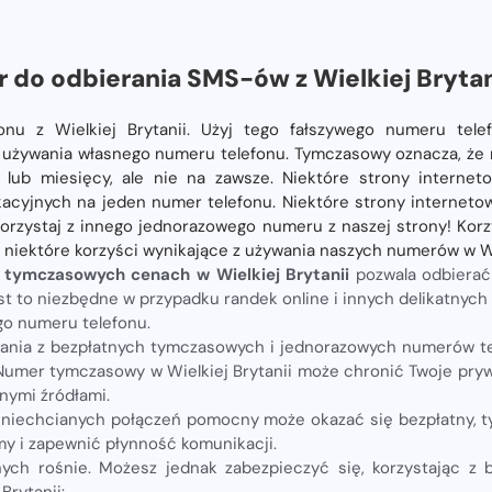
do odbierania SMS-ów z Wielkiej Brytan
u z Wielkiej Brytanii. Użyj tego fałszywego numeru telef
 używania własnego numeru telefonu. Tymczasowy oznacza, że ​
ni lub miesięcy, ale nie na zawsze. Niektóre strony internet
acyjnych na jeden numer telefonu. Niektóre strony internet
korzystaj z innego jednorazowego numeru z naszej strony! Korzy
o niektóre korzyści wynikające z używania naszych numerów w Wie
 tymczasowych cenach w Wielkiej Brytanii
pozwala odbierać
t to niezbędne w przypadku randek online i innych delikatnych 
go numeru telefonu.
ia z bezpłatnych tymczasowych i jednorazowych numerów tel
Numer tymczasowy w Wielkiej Brytanii może chronić Twoje pry
nymi źródłami.
niechcianych połączeń pomocny może okazać się bezpłatny, 
y i zapewnić płynność komunikacji.
nych rośnie. Możesz jednak zabezpieczyć się, korzystając z
Brytanii: