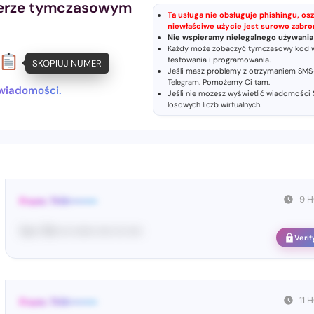
erze tymczasowym
Ta usługa nie obsługuje phishingu, osz
niewłaściwe użycie jest surowo zabro
Nie wspieramy nielegalnego używan
Każdy może zobaczyć tymczasowy kod we
testowania i programowania.
SKOPIUJ NUMER
Jeśli masz problemy z otrzymaniem SMS-
Telegram
. Pomożemy Ci tam.
 wiadomości.
Jeśli nie możesz wyświetlić wiadomości
losowych liczb wirtualnych
.
9 
From: THX••••••••
Yo•• TH• ••• •••••• •••• ••• ••••
Verif
11
From: THX••••••••