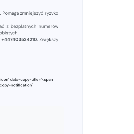
e. Pomaga zmniejszyć ryzyko
tać z bezpłatnych numerów
obistych.
ii +447403524210
. Zwiększy
icon" data-copy-title="<span
copy-notification"