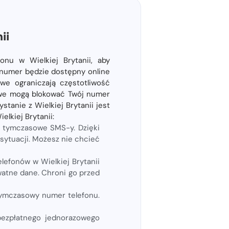
ii
onu w Wielkiej Brytanii, aby
​numer będzie dostępny online
owe ograniczają częstotliwość
owe mogą blokować Twój numer
stanie z Wielkiej Brytanii jest
lkiej Brytanii:
 tymczasowe SMS-y. Dzięki
sytuacji. Możesz nie chcieć
efonów w Wielkiej Brytanii
watne dane. Chroni go przed
tymczasowy numer telefonu.
 bezpłatnego jednorazowego