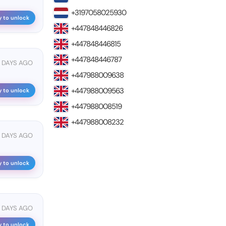
+3197058025930
y to unlock
+447848446826
+447848446815
+447848446787
2 DAYS AGO
+447988009638
+447988009563
y to unlock
+447988008519
+447988008232
 DAYS AGO
y to unlock
 DAYS AGO
y to unlock