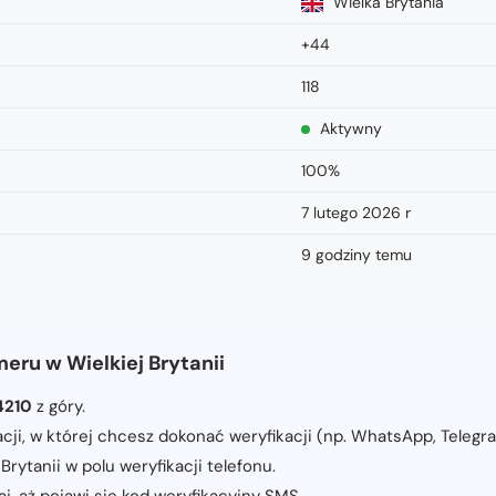
Wielka Brytania
+44
118
Aktywny
100%
7 lutego 2026 r
9 godziny temu
eru w Wielkiej Brytanii
4210
z góry.
kacji, w której chcesz dokonać weryfikacji (np. WhatsApp, Telegra
rytanii w polu weryfikacji telefonu.
j, aż pojawi się kod weryfikacyjny SMS.