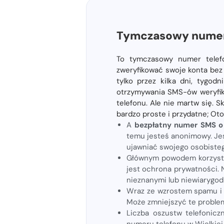
Tymczasowy numer 
To tymczasowy numer telefon
zweryfikować swoje konta bez
tylko przez kilka dni, tygod
otrzymywania SMS-ów weryfik
telefonu. Ale nie martw się. S
bardzo proste i przydatne; Ot
A
bezpłatny numer SMS o
temu jesteś anonimowy. Jes
ujawniać swojego osobiste
Głównym powodem korzystan
jest ochrona prywatności. 
nieznanymi lub niewiarygod
Wraz ze wzrostem spamu i 
Może zmniejszyć te problem
Liczba oszustw telefonicz
numeru telefonu w Wielkiej 