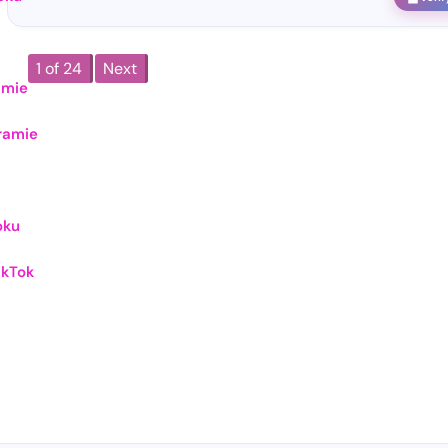
1 of 24
Next
amie
ramie
oku
ikTok