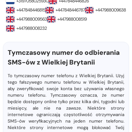
+3197058025930
+447848446826
+447848446815
+447848446787
+447988009638
+447988009563
+447988008519
+447988008232
Tymczasowy numer do odbierania
SMS-ów z Wielkiej Brytanii
To tymczasowy numer telefonu z Wielkiej Brytanii. Użyj
tego fałszywego numeru telefonu w Wielkiej Brytanii,
aby zweryfikować swoje konta bez używania własnego
numeru telefonu. Tymczasowy oznacza, że ​​numer
będzie dostępny online tylko przez kilka dni, tygodni lub
miesięcy, ale nie na zawsze. Niektóre strony
internetowe ograniczają częstotliwość otrzymywania
SMS-ów weryfikacyjnych na jeden numer telefonu.
Niektóre strony internetowe mogą blokować Twój