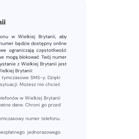
ii
onu w Wielkiej Brytanii, aby
​numer będzie dostępny online
owe ograniczają częstotliwość
owe mogą blokować Twój numer
stanie z Wielkiej Brytanii jest
lkiej Brytanii:
 tymczasowe SMS-y. Dzięki
sytuacji. Możesz nie chcieć
efonów w Wielkiej Brytanii
watne dane. Chroni go przed
tymczasowy numer telefonu.
 bezpłatnego jednorazowego