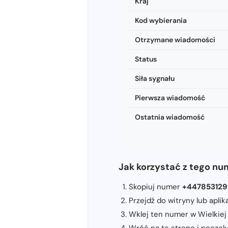
Kraj
Kod wybierania
Otrzymane wiadomości
Status
Siła sygnału
Pierwsza wiadomość
Ostatnia wiadomość
Jak korzystać z tego num
Skopiuj numer
+447853129
Przejdź do witryny lub apli
Wklej ten numer w Wielkiej B
Wróć na tę stronę i poczeka