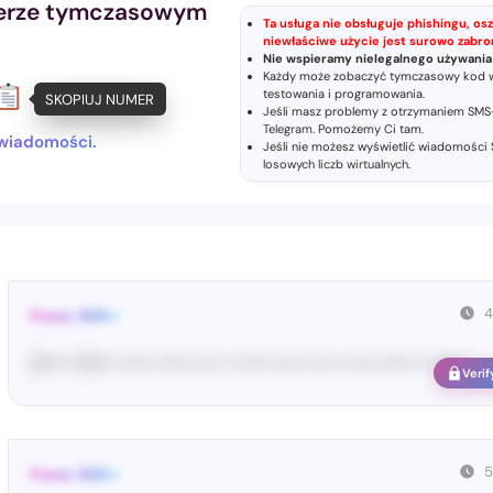
erze tymczasowym
Ta usługa nie obsługuje phishingu, osz
niewłaściwe użycie jest surowo zabro
Nie wspieramy nielegalnego używan
Każdy może zobaczyć tymczasowy kod we
testowania i programowania.
SKOPIUJ NUMER
Jeśli masz problemy z otrzymaniem SMS-
Telegram
. Pomożemy Ci tam.
 wiadomości.
Jeśli nie możesz wyświetlić wiadomości
losowych liczb wirtualnych
.
4
From: SHE••
[S••••• SH••• •••••• •••••• •••• •• •••••• ••••• •••• •• ••••• •••••• •• ••••••
Verif
5
From: SHE••