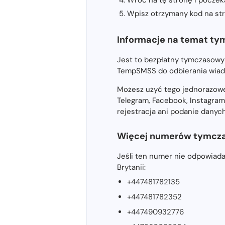
Wpisz otrzymany kod na stro
Informacje na temat ty
Jest to bezpłatny tymczasowy 
TempSMSS do odbierania wiad
Możesz użyć tego jednorazowe
Telegram, Facebook, Instagram
rejestracja ani podanie dany
Więcej numerów tymczas
Jeśli ten numer nie odpowiad
Brytanii:
+447481782135
+447481782352
+447490932776