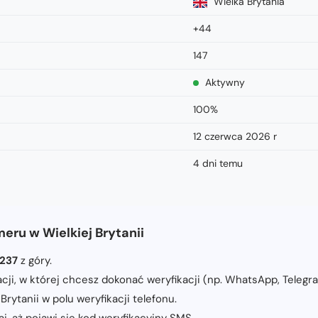
Wielka Brytania
+44
147
Aktywny
100%
12 czerwca 2026 r
4 dni temu
eru w Wielkiej Brytanii
237
z góry.
kacji, w której chcesz dokonać weryfikacji (np. WhatsApp, Telegra
rytanii w polu weryfikacji telefonu.
j, aż pojawi się kod weryfikacyjny SMS.