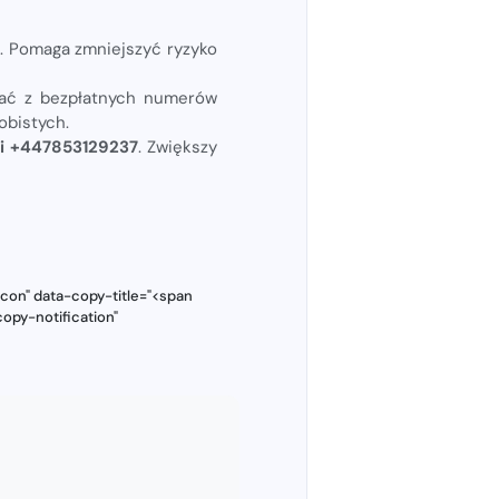
e. Pomaga zmniejszyć ryzyko
tać z bezpłatnych numerów
obistych.
ii +447853129237
. Zwiększy
con" data-copy-title="<span
opy-notification"