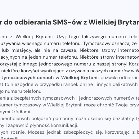
do odbierania SMS-ów z Wielkiej Brytan
u z Wielkiej Brytanii. Użyj tego fałszywego numeru telef
 używania własnego numeru telefonu. Tymczasowy oznacza, że ​
ni lub miesięcy, ale nie na zawsze. Niektóre strony internet
acyjnych na jeden numer telefonu. Niektóre strony internet
korzystaj z innego jednorazowego numeru z naszej strony! Korzy
o niektóre korzyści wynikające z używania naszych numerów w Wie
 tymczasowych cenach w Wielkiej Brytanii
pozwala odbierać
t to niezbędne w przypadku randek online i innych delikatnych 
go numeru telefonu.
ia z bezpłatnych tymczasowych i jednorazowych numerów tel
Numer tymczasowy w Wielkiej Brytanii może chronić Twoje pry
nymi źródłami.
niechcianych połączeń pomocny może okazać się bezpłatny, 
y i zapewnić płynność komunikacji.
nych rośnie. Możesz jednak zabezpieczyć się, korzystając z
Brytanii: