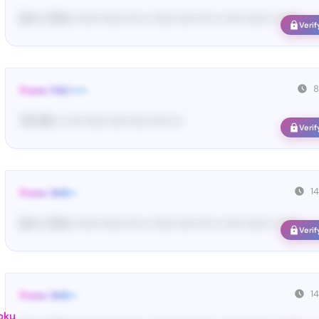
[S••••• SH••• •••••• •••••• •••• •• •••••• ••••• •••• •• ••••• •••••• •• ••••••
Verif
8
From: FAC•••••
76• 95• •• •••• •••••• ••••• ••••• ••••• •••
Verif
1
From: SHE••
[S••••• SH••• •••••• •••••• •••• •• •••••• ••••• •••• •• ••••• •••••• •• ••••••
Verif
1
From: SHE••
oku