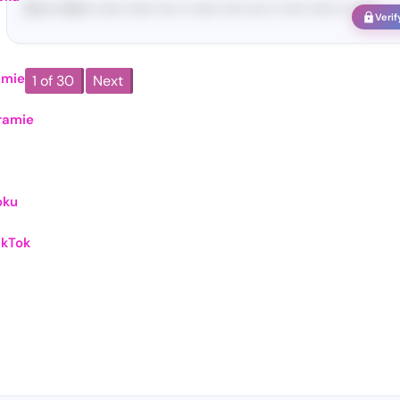
[S••••• SH••• •••••• •••••• •••• •• •••••• ••••• •••• •• ••••• •••••• •• ••••••
Verif
amie
1 of 30
Next
ramie
oku
ikTok