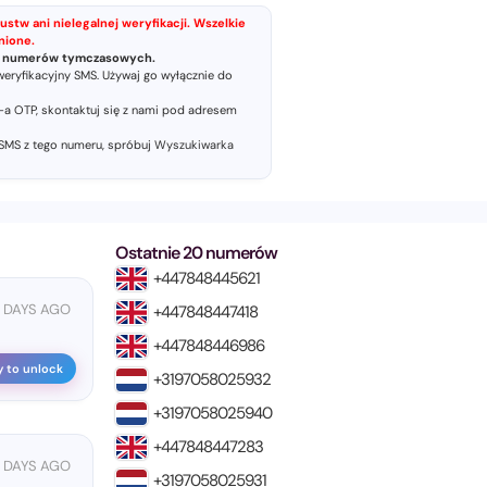
ustw ani nielegalnej weryfikacji. Wszelkie
nione.
ia numerów tymczasowych.
ryfikacyjny SMS. Używaj go wyłącznie do
a OTP, skontaktuj się z nami pod adresem
 SMS z tego numeru, spróbuj
Wyszukiwarka
Ostatnie 20 numerów
+447848445621
 DAYS AGO
+447848447418
+447848446986
y to unlock
+3197058025932
+3197058025940
+447848447283
 DAYS AGO
+3197058025931