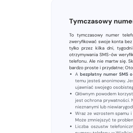
Tymczasowy numer 
To tymczasowy numer telefon
zweryfikować swoje konta bez
tylko przez kilka dni, tygod
otrzymywania SMS-ów weryfik
telefonu. Ale nie martw się. S
bardzo proste i przydatne; Ot
A
bezpłatny numer SMS o
temu jesteś anonimowy. Jes
ujawniać swojego osobiste
Głównym powodem korzystan
jest ochrona prywatności. 
nieznanymi lub niewiarygod
Wraz ze wzrostem spamu i 
Może zmniejszyć te problem
Liczba oszustw telefonicz
numeru telefonu w Wielkiej 