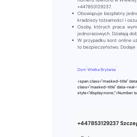
+447853129237.
Obowiązuje bezpłatny jedno
kradzieży tożsamości i os
Osoby, których praca wym
jednorazowych. Działają do
W przypadku kont online u
to bezpieczeństwo. Dodaje
›
›
Dom
Wielka Brytania
<span class="masked-title" dat
class="masked-title" data-rea
style="display:none;">Number i
+447853129237 Szcze