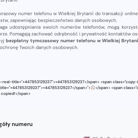
razowy numer telefonu w Wielkiej Brytanii do transakcji onlin
zustw, zapewniając bezpieczeństwo danych osobowych.
aga udostępniania swoich numerów telefonów, mogą korzys
brze. Pomagają zachować odrębność i prywatność kontaktów os
żyj
bezpłatny tymczasowy numer telefonu w Wielkiej Brytan
 ochronę Twoich danych osobowych.
a-real-title="+447853129237">+447853129237</span> <span class="copy-i
l-title="+447853129237">+447853129237</span>">
</span> <span class="c
s copied!</span>
góły numeru