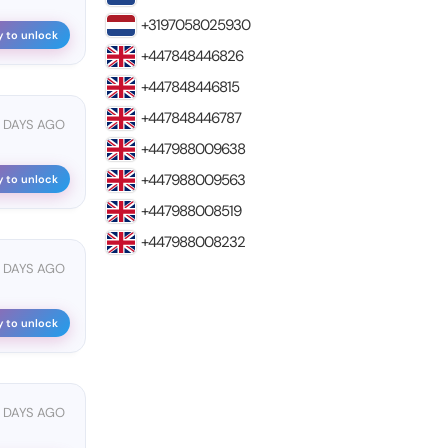
+3197058025930
y to unlock
+447848446826
+447848446815
+447848446787
 DAYS AGO
+447988009638
+447988009563
y to unlock
+447988008519
+447988008232
4 DAYS AGO
y to unlock
4 DAYS AGO