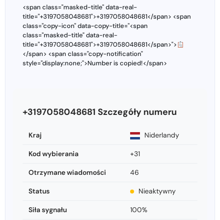
<span class="masked-title" data-real-
title="+3197058048681">+3197058048681</span> <span
class="copy-icon" data-copy-title="<span
class="masked-title" data-real-
title="+3197058048681">+3197058048681</span>">
</span> <span class="copy-notification"
style="display:none;">Number is copied!</span>
+3197058048681 Szczegóły numeru
Kraj
Niderlandy
Kod wybierania
+31
Otrzymane wiadomości
46
Status
Nieaktywny
Siła sygnału
100%