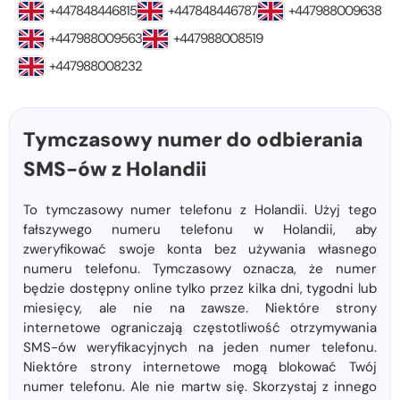
+447848446815
+447848446787
+447988009638
+447988009563
+447988008519
+447988008232
Tymczasowy numer do odbierania
SMS-ów z Holandii
To tymczasowy numer telefonu z Holandii. Użyj tego
fałszywego numeru telefonu w Holandii, aby
zweryfikować swoje konta bez używania własnego
numeru telefonu. Tymczasowy oznacza, że ​​numer
będzie dostępny online tylko przez kilka dni, tygodni lub
miesięcy, ale nie na zawsze. Niektóre strony
internetowe ograniczają częstotliwość otrzymywania
SMS-ów weryfikacyjnych na jeden numer telefonu.
Niektóre strony internetowe mogą blokować Twój
numer telefonu. Ale nie martw się. Skorzystaj z innego