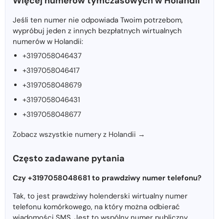
Więcej numerów tymczasowych w Holandii
Jeśli ten numer nie odpowiada Twoim potrzebom,
wypróbuj jeden z innych bezpłatnych wirtualnych
numerów w Holandii:
+3197058046437
+3197058046417
+3197058048679
+3197058046431
+3197058048677
Zobacz wszystkie numery z Holandii →
Często zadawane pytania
Czy +3197058048681 to prawdziwy numer telefonu?
Tak, to jest prawdziwy holenderski wirtualny numer
telefonu komórkowego, na który można odbierać
wiadomości SMS. Jest to wspólny numer publiczny,