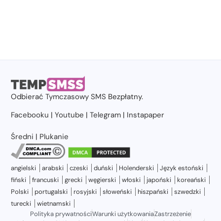
Odbierać
Tymczasowy SMS
Bezpłatny.
Facebooku
|
Youtube
|
Telegram
|
Instapaper
Średni
|
Plukanie
angielski
arabski
czeski
duński
Holenderski
Język estoński
fiński
francuski
grecki
węgierski
włoski
japoński
koreański
Polski
portugalski
rosyjski
słoweński
hiszpański
szwedzki
turecki
wietnamski
Polityka prywatności
Warunki użytkowania
Zastrzeżenie