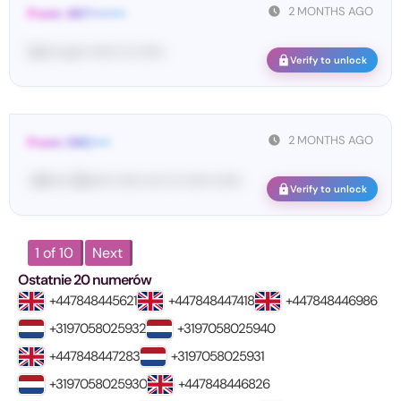
2 MONTHS AGO
From: 467••••••••
Vo••• co•• •••••• ••• ••••••
Verify to unlock
2 MONTHS AGO
From: OKC••••
<#••••• Ok••••• •••••• •••• ••• •••••• ••••••
Verify to unlock
1 of 10
Next
Ostatnie 20 numerów
+447848445621
+447848447418
+447848446986
+3197058025932
+3197058025940
+447848447283
+3197058025931
+3197058025930
+447848446826