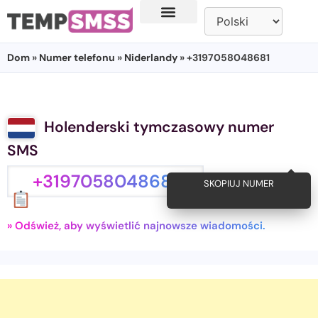
Dom
»
Numer telefonu
»
Niderlandy
» +3197058048681
Holenderski tymczasowy numer
SMS
+3197058048681
SKOPIUJ NUMER
» Odśwież, aby wyświetlić najnowsze wiadomości.