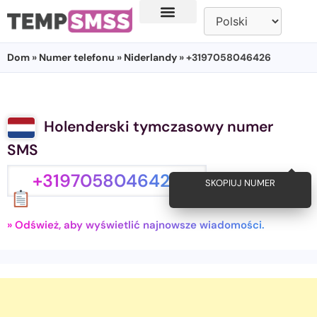
Dom
»
Numer telefonu
»
Niderlandy
» +3197058046426
Holenderski tymczasowy numer
SMS
+3197058046426
SKOPIUJ NUMER
» Odśwież, aby wyświetlić najnowsze wiadomości.