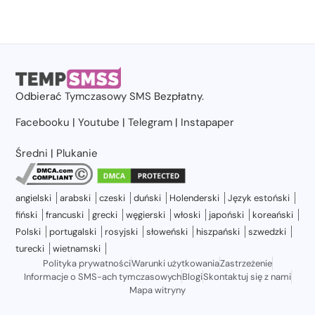
Odbierać
Tymczasowy SMS
Bezpłatny.
Facebooku
|
Youtube
|
Telegram
|
Instapaper
Średni
|
Plukanie
angielski
arabski
czeski
duński
Holenderski
Język estoński
fiński
francuski
grecki
węgierski
włoski
japoński
koreański
Polski
portugalski
rosyjski
słoweński
hiszpański
szwedzki
turecki
wietnamski
Polityka prywatności
Warunki użytkowania
Zastrzeżenie
Informacje o SMS-ach tymczasowych
Blogi
Skontaktuj się z nami
Mapa witryny