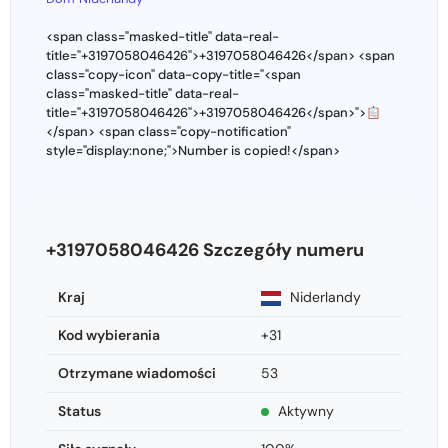
<span class="masked-title" data-real-
title="+3197058046426">+3197058046426</span> <span
class="copy-icon" data-copy-title="<span
class="masked-title" data-real-
title="+3197058046426">+3197058046426</span>">
</span> <span class="copy-notification"
style="display:none;">Number is copied!</span>
+3197058046426 Szczegóły numeru
Kraj
Niderlandy
Kod wybierania
+31
Otrzymane wiadomości
53
Status
Aktywny