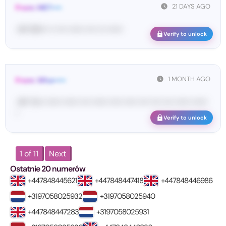
21 DAYS AGO
From: MET••••
<#• 60••• •• •••• •••••• •••• ••• ••••••
Verify to unlock
1 MONTH AGO
From: Wha•••••
<#• Yo•• •••••• •••••• •••• •••••• ••••• ••••• •••• •••• •••• •••••• ••••••
•
Verify to unlock
1 of 11
Next
Ostatnie 20 numerów
+447848445621
+447848447418
+447848446986
+3197058025932
+3197058025940
+447848447283
+3197058025931