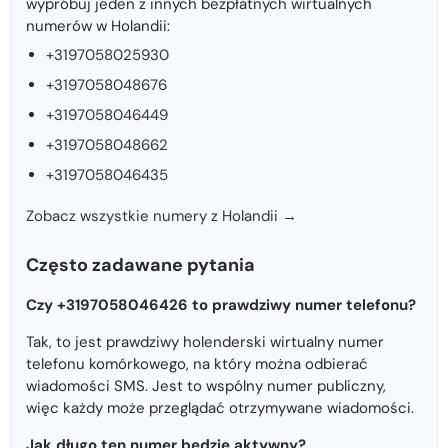
wypróbuj jeden z innych bezpłatnych wirtualnych
numerów w Holandii:
+3197058025930
+3197058048676
+3197058046449
+3197058048662
+3197058046435
Zobacz wszystkie numery z Holandii →
Często zadawane pytania
Czy +3197058046426 to prawdziwy numer telefonu?
Tak, to jest prawdziwy holenderski wirtualny numer
telefonu komórkowego, na który można odbierać
wiadomości SMS. Jest to wspólny numer publiczny,
więc każdy może przeglądać otrzymywane wiadomości.
Jak długo ten numer będzie aktywny?