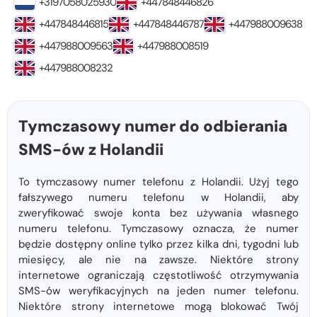
+3197058025930
+447848446826
+447848446815
+447848446787
+447988009638
+447988009563
+447988008519
+447988008232
Tymczasowy numer do odbierania
SMS-ów z Holandii
To tymczasowy numer telefonu z Holandii. Użyj tego
fałszywego numeru telefonu w Holandii, aby
zweryfikować swoje konta bez używania własnego
numeru telefonu. Tymczasowy oznacza, że ​​numer
będzie dostępny online tylko przez kilka dni, tygodni lub
miesięcy, ale nie na zawsze. Niektóre strony
internetowe ograniczają częstotliwość otrzymywania
SMS-ów weryfikacyjnych na jeden numer telefonu.
Niektóre strony internetowe mogą blokować Twój